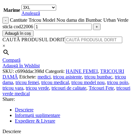
Marime
Anulează
Cantitate Tricou Model Nou dama din Bumbac Urban Verde
sticla cod22006
Adaugă în coș
CAUTĂ PRODUSUL DORIT
×
Compară
Adaugă în Wishlist
SKU:
c699ddac398d
Categorii:
HAINE FEMEI
,
TRICOURI
DAMĂ
Etichete:
medici
,
tricou asistente
,
tricou bumbac
,
tricou
dama
,
tricou femei
,
tricou medical
,
tricou model nou
,
tricou polo
,
tricou vara
,
tricou verde
,
tricouri de calitate
,
Tricouri Fete
,
tricouri
verde medical
Share:
Descriere
Informații suplimentare
Expediere & Livrare
Descriere