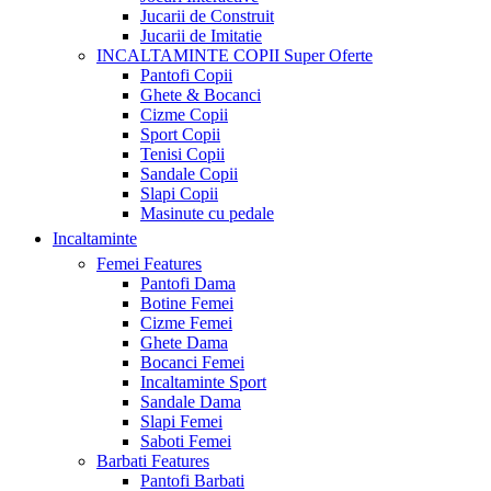
Jucarii de Construit
Jucarii de Imitatie
INCALTAMINTE COPII
Super Oferte
Pantofi Copii
Ghete & Bocanci
Cizme Copii
Sport Copii
Tenisi Copii
Sandale Copii
Slapi Copii
Masinute cu pedale
Incaltaminte
Femei
Features
Pantofi Dama
Botine Femei
Cizme Femei
Ghete Dama
Bocanci Femei
Incaltaminte Sport
Sandale Dama
Slapi Femei
Saboti Femei
Barbati
Features
Pantofi Barbati