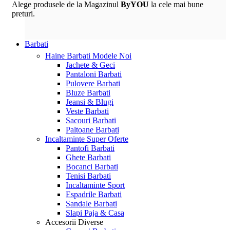
Alege produsele de la Magazinul
ByYOU
la cele mai bune
preturi.
Barbati
Haine Barbati
Modele Noi
Jachete & Geci
Pantaloni Barbati
Pulovere Barbati
Bluze Barbati
Jeansi & Blugi
Veste Barbati
Sacouri Barbati
Paltoane Barbati
Incaltaminte
Super Oferte
Pantofi Barbati
Ghete Barbati
Bocanci Barbati
Tenisi Barbati
Incaltaminte Sport
Espadrile Barbati
Sandale Barbati
Slapi Paja & Casa
Accesorii
Diverse