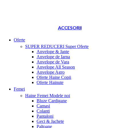
ACCESORII
Oferte
SUPER REDUCERI
Super Oferte
Anvelope & Jante
Anvelope de Iarna
Anvelope de Vara
Anvelope All Season
Anvelope Agro
Oferte Haine Copii
Oferte Hainute
Femei
Haine Femei
Modele noi
Bluze Cardigane
Camasi
Colanti
Pantaloni
Geci & Jachete
Paltoane