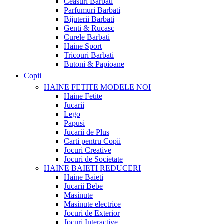
Ceasuri Barbati
Parfumuri Barbati
Bijuterii Barbati
Genti & Rucasc
Curele Barbati
Haine Sport
Tricouri Barbati
Butoni & Papioane
Copii
HAINE FETITE
MODELE NOI
Haine Fetite
Jucarii
Lego
Papusi
Jucarii de Plus
Carti pentru Copii
Jocuri Creative
Jocuri de Societate
HAINE BAIETI
REDUCERI
Haine Baieti
Jucarii Bebe
Masinute
Masinute electrice
Jocuri de Exterior
Jocuri Interactive