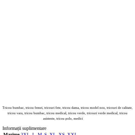
Tricou bumbac, tricou femei, tricouri fete, tricou dama, tricou model nou, tricouri de calitate,
tricou vara, tricou bumbac, tricou medical, tricou verde, tricouri verde medical, tricou
asistente, tricou polo, medici
Echip
Informații suplimentare
Marime
3XL
,
L
,
M
,
S
,
XL
,
XS
,
XXL