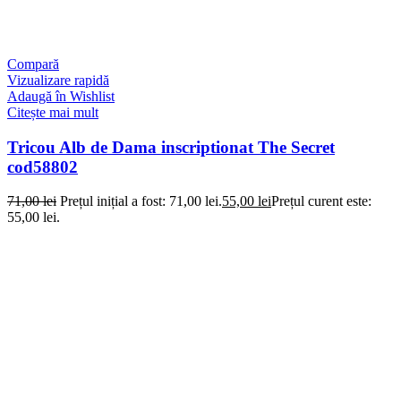
Compară
Vizualizare rapidă
Adaugă în Wishlist
Citește mai mult
Tricou Alb de Dama inscriptionat The Secret
cod58802
71,00
lei
Prețul inițial a fost: 71,00 lei.
55,00
lei
Prețul curent este:
55,00 lei.