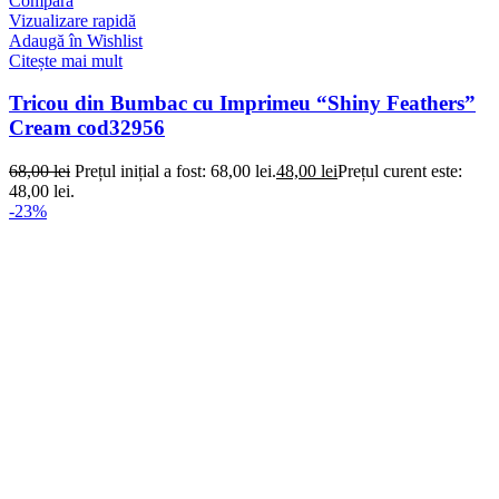
Compară
Vizualizare rapidă
Adaugă în Wishlist
Citește mai mult
Tricou din Bumbac cu Imprimeu “Shiny Feathers”
Cream cod32956
68,00
lei
Prețul inițial a fost: 68,00 lei.
48,00
lei
Prețul curent este:
48,00 lei.
-23%