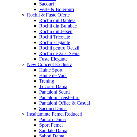
Sacouri
Veste & Bolerouri
Rochii & Fuste
Oferte
Rochii din Dantela
Rochii din Bumbac
Rochii din Jerseu
Rochii Tricotate
Rochii Elegante
Rochii pentru Ocazii
Rochii de Zi si Seara
Fuste Elegante
New Concept
Exclusiv
Haine Sport
Haine de Vara
Trening
Tricouri Dama
Pantaloni Scurti
Pantaloni Treisferturi
Pantaloni Office & Casual
Sacouri Dama
Incaltaminte Femei
Reduceri
Pantofi Dama
Sport Femei
Sandale Dama
Saboti Dama