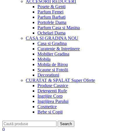
ACCESORII
REDUCERI
Posete & Genti
Parfum Femei
Parfum Barbati
Portofele Dama
Parfum Casa si Masina
Ochelari Dama
CASA SI GRADINA
NOU
Casa si Gradina
Curatenie & Intretinere
Mobilier Gradina
Mobila
Mobila de Birou
Scaune si Fotolii
Decoratiuni
CURATAT & SPALAT
Super Oferte
Produse Casnice
Detergenti Rufe
Ingrijire Corp
Ingrijirea Parului
Cosmetice
Bebe si Copii
Search
0