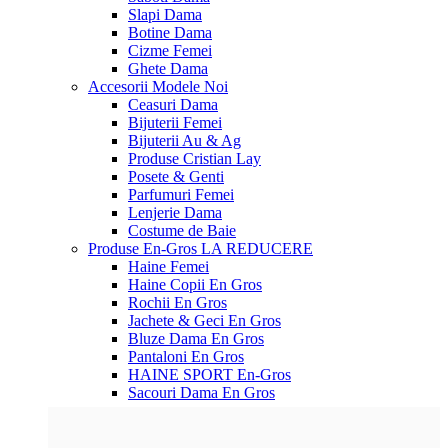
Slapi Dama
Botine Dama
Cizme Femei
Ghete Dama
Accesorii
Modele Noi
Ceasuri Dama
Bijuterii Femei
Bijuterii Au & Ag
Produse Cristian Lay
Posete & Genti
Parfumuri Femei
Lenjerie Dama
Costume de Baie
Produse En-Gros
LA REDUCERE
Haine Femei
Haine Copii En Gros
Rochii En Gros
Jachete & Geci En Gros
Bluze Dama En Gros
Pantaloni En Gros
HAINE SPORT En-Gros
Sacouri Dama En Gros