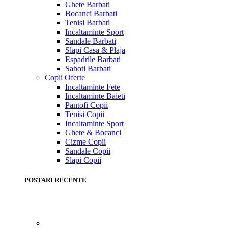
Ghete Barbati
Bocanci Barbati
Tenisi Barbati
Incaltaminte Sport
Sandale Barbati
Slapi Casa & Plaja
Espadrile Barbati
Saboti Barbati
Copii
Oferte
Incaltaminte Fete
Incaltaminte Baieti
Pantofi Copii
Tenisi Copii
Incaltaminte Sport
Ghete & Bocanci
Cizme Copii
Sandale Copii
Slapi Copii
POSTARI RECENTE