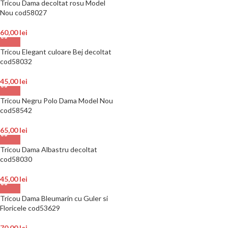
Tricou Dama decoltat rosu Model
Nou cod58027
60,00
lei
Tricou Elegant culoare Bej decoltat
cod58032
45,00
lei
Tricou Negru Polo Dama Model Nou
cod58542
65,00
lei
Tricou Dama Albastru decoltat
cod58030
45,00
lei
Tricou Dama Bleumarin cu Guler si
Floricele cod53629
70,00
lei