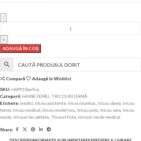
ADAUGĂ ÎN COȘ
Compară
Adaugă în Wishlist
SKU:
c60f910ae9ca
Categorii:
HAINE FEMEI
,
TRICOURI DAMĂ
Etichete:
medici
,
tricou asistente
,
tricou bumbac
,
tricou dama
,
tricou
femei
,
tricou medical
,
tricou model nou
,
tricou polo
,
tricou vara
,
tricou
verde
,
tricouri de calitate
,
Tricouri Fete
,
tricouri verde medical
Share:
DESCRIERE
INFORMAȚII SUPLIMENTARE
EXPEDIERE & LIVRARE