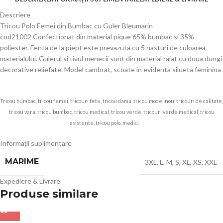
Descriere
Tricou Polo Femei din Bumbac cu Guler Bleumarin
cod21002.Confectionat din material pique 65% bumbac si 35%
poliester. Fenta de la piept este prevazuta cu 5 nasturi de culoarea
materialului. Gulerul si tivul menecii sunt din material raiat cu doua dungi
decorative reliefate. Model cambrat, scoate in evidenta silueta feminina
Tricou bumbac, tricou femei, tricouri fete, tricou dama, tricou model nou, tricouri de calitate,
tricou vara, tricou bumbac, tricou medical, tricou verde, tricouri verde medical, tricou
asistente, tricou polo, medici
Echip
Informații suplimentare
MARIME
3XL
,
L
,
M
,
S
,
XL
,
XS
,
XXL
Expediere & Livrare
Produse similare