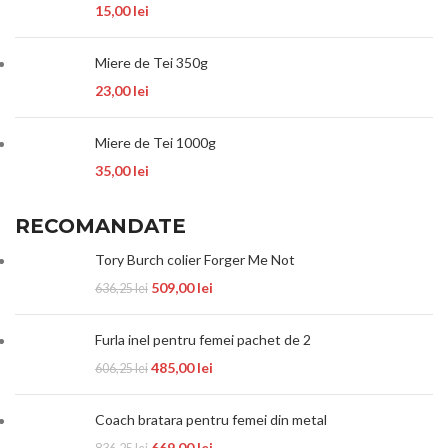
15,00
lei
Miere de Tei 350g
23,00
lei
Miere de Tei 1000g
35,00
lei
RECOMANDATE
Tory Burch colier Forger Me Not
509,00
lei
636,25
lei
Furla inel pentru femei pachet de 2
485,00
lei
606,25
lei
Coach bratara pentru femei din metal
669,00
lei