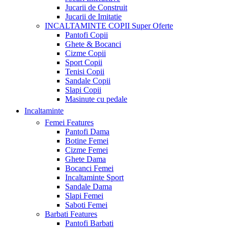
Jucarii de Construit
Jucarii de Imitatie
INCALTAMINTE COPII
Super Oferte
Pantofi Copii
Ghete & Bocanci
Cizme Copii
Sport Copii
Tenisi Copii
Sandale Copii
Slapi Copii
Masinute cu pedale
Incaltaminte
Femei
Features
Pantofi Dama
Botine Femei
Cizme Femei
Ghete Dama
Bocanci Femei
Incaltaminte Sport
Sandale Dama
Slapi Femei
Saboti Femei
Barbati
Features
Pantofi Barbati