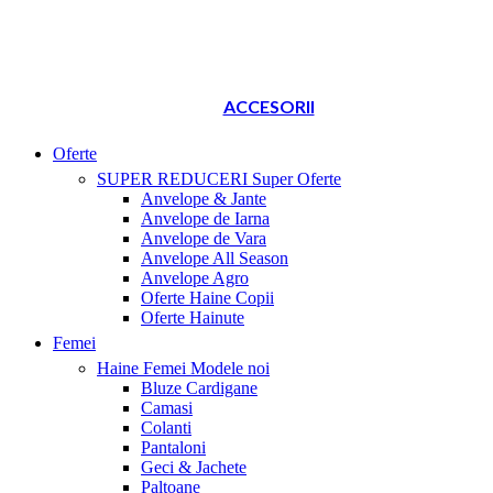
ACCESORII
Oferte
SUPER REDUCERI
Super Oferte
Anvelope & Jante
Anvelope de Iarna
Anvelope de Vara
Anvelope All Season
Anvelope Agro
Oferte Haine Copii
Oferte Hainute
Femei
Haine Femei
Modele noi
Bluze Cardigane
Camasi
Colanti
Pantaloni
Geci & Jachete
Paltoane