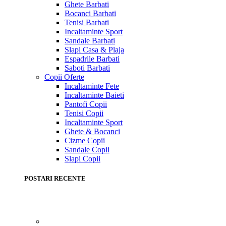
Ghete Barbati
Bocanci Barbati
Tenisi Barbati
Incaltaminte Sport
Sandale Barbati
Slapi Casa & Plaja
Espadrile Barbati
Saboti Barbati
Copii
Oferte
Incaltaminte Fete
Incaltaminte Baieti
Pantofi Copii
Tenisi Copii
Incaltaminte Sport
Ghete & Bocanci
Cizme Copii
Sandale Copii
Slapi Copii
POSTARI RECENTE