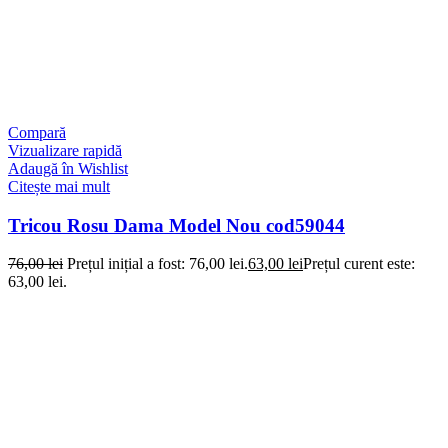
Compară
Vizualizare rapidă
Adaugă în Wishlist
Citește mai mult
Tricou Rosu Dama Model Nou cod59044
76,00
lei
Prețul inițial a fost: 76,00 lei.
63,00
lei
Prețul curent este:
63,00 lei.