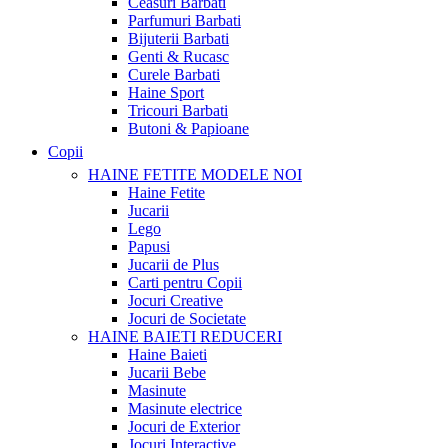
Ceasuri Barbati
Parfumuri Barbati
Bijuterii Barbati
Genti & Rucasc
Curele Barbati
Haine Sport
Tricouri Barbati
Butoni & Papioane
Copii
HAINE FETITE
MODELE NOI
Haine Fetite
Jucarii
Lego
Papusi
Jucarii de Plus
Carti pentru Copii
Jocuri Creative
Jocuri de Societate
HAINE BAIETI
REDUCERI
Haine Baieti
Jucarii Bebe
Masinute
Masinute electrice
Jocuri de Exterior
Jocuri Interactive