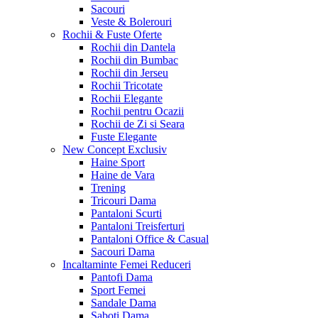
Sacouri
Veste & Bolerouri
Rochii & Fuste
Oferte
Rochii din Dantela
Rochii din Bumbac
Rochii din Jerseu
Rochii Tricotate
Rochii Elegante
Rochii pentru Ocazii
Rochii de Zi si Seara
Fuste Elegante
New Concept
Exclusiv
Haine Sport
Haine de Vara
Trening
Tricouri Dama
Pantaloni Scurti
Pantaloni Treisferturi
Pantaloni Office & Casual
Sacouri Dama
Incaltaminte Femei
Reduceri
Pantofi Dama
Sport Femei
Sandale Dama
Saboti Dama