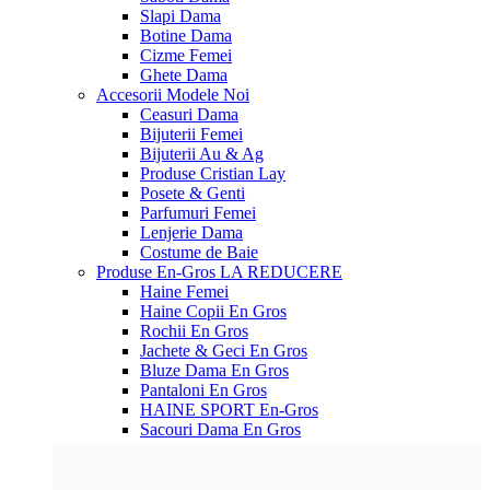
Slapi Dama
Botine Dama
Cizme Femei
Ghete Dama
Accesorii
Modele Noi
Ceasuri Dama
Bijuterii Femei
Bijuterii Au & Ag
Produse Cristian Lay
Posete & Genti
Parfumuri Femei
Lenjerie Dama
Costume de Baie
Produse En-Gros
LA REDUCERE
Haine Femei
Haine Copii En Gros
Rochii En Gros
Jachete & Geci En Gros
Bluze Dama En Gros
Pantaloni En Gros
HAINE SPORT En-Gros
Sacouri Dama En Gros