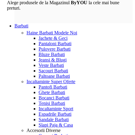
Alege produsele de la Magazinul
ByYOU
la cele mai bune
preturi.
Barbati
Haine Barbati
Modele Noi
Jachete & Geci
Pantaloni Barbati
Pulovere Barbati
Bluze Barbati
Jeansi & Blugi
Veste Barbati
Sacouri Barbati
Paltoane Barbati
Incaltaminte
Super Oferte
Pantofi Barbati
Ghete Barbati
Bocanci Barbati
Tenisi Barbati
Incaltaminte Sport
Espadrile Barbati
Sandale Barbati
Slapi Paja & Casa
Accesorii
Diverse