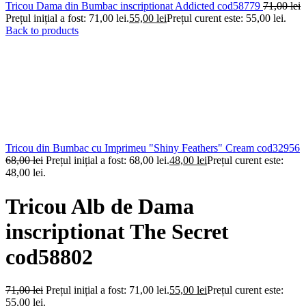
Tricou Dama din Bumbac inscriptionat Addicted cod58779
71,00
lei
Prețul inițial a fost: 71,00 lei.
55,00
lei
Prețul curent este: 55,00 lei.
Back to products
Tricou din Bumbac cu Imprimeu "Shiny Feathers" Cream cod32956
68,00
lei
Prețul inițial a fost: 68,00 lei.
48,00
lei
Prețul curent este:
48,00 lei.
Tricou Alb de Dama
inscriptionat The Secret
cod58802
71,00
lei
Prețul inițial a fost: 71,00 lei.
55,00
lei
Prețul curent este:
55,00 lei.