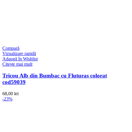
Compară
Vizualizare rapidă
Adaugă în Wishlist
Citește mai mult
Tricou Alb din Bumbac cu Fluturas colorat
cod59039
68,00
lei
-23%