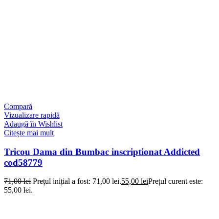
Compară
Vizualizare rapidă
Adaugă în Wishlist
Citește mai mult
Tricou Dama din Bumbac inscriptionat Addicted
cod58779
71,00
lei
Prețul inițial a fost: 71,00 lei.
55,00
lei
Prețul curent este:
55,00 lei.