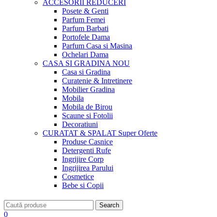
ACCESORII
REDUCERI
Posete & Genti
Parfum Femei
Parfum Barbati
Portofele Dama
Parfum Casa si Masina
Ochelari Dama
CASA SI GRADINA
NOU
Casa si Gradina
Curatenie & Intretinere
Mobilier Gradina
Mobila
Mobila de Birou
Scaune si Fotolii
Decoratiuni
CURATAT & SPALAT
Super Oferte
Produse Casnice
Detergenti Rufe
Ingrijire Corp
Ingrijirea Parului
Cosmetice
Bebe si Copii
Search
0