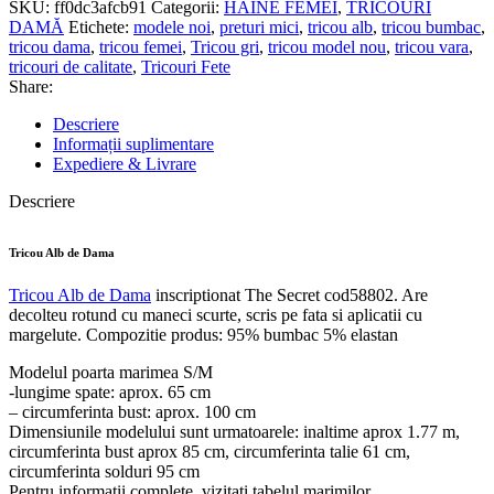
SKU:
ff0dc3afcb91
Categorii:
HAINE FEMEI
,
TRICOURI
DAMĂ
Etichete:
modele noi
,
preturi mici
,
tricou alb
,
tricou bumbac
,
tricou dama
,
tricou femei
,
Tricou gri
,
tricou model nou
,
tricou vara
,
tricouri de calitate
,
Tricouri Fete
Share:
Descriere
Informații suplimentare
Expediere & Livrare
Descriere
Tricou Alb de Dama
Tricou Alb de Dama
inscriptionat The Secret cod58802. Are
decolteu rotund cu maneci scurte, scris pe fata si aplicatii cu
margelute. Compozitie produs: 95% bumbac 5% elastan
Modelul poarta marimea S/M
-lungime spate: aprox. 65 cm
– circumferinta bust: aprox. 100 cm
Dimensiunile modelului sunt urmatoarele: inaltime aprox 1.77 m,
circumferinta bust aprox 85 cm, circumferinta talie 61 cm,
circumferinta solduri 95 cm
Pentru informatii complete, vizitati tabelul marimilor