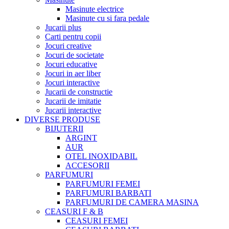
Masinute electrice
Masinute cu si fara pedale
Jucarii plus
Carti pentru copii
Jocuri creative
Jocuri de societate
Jocuri educative
Jocuri in aer liber
Jocuri interactive
Jucarii de constructie
Jucarii de imitatie
Jucarii interactive
DIVERSE PRODUSE
BIJUTERII
ARGINT
AUR
OTEL INOXIDABIL
ACCESORII
PARFUMURI
PARFUMURI FEMEI
PARFUMURI BARBATI
PARFUMURI DE CAMERA MASINA
CEASURI F & B
CEASURI FEMEI