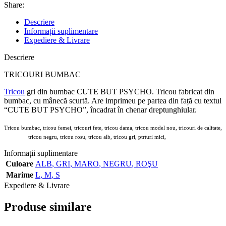
Share:
Descriere
Informații suplimentare
Expediere & Livrare
Descriere
TRICOURI BUMBAC
Tricou
gri din bumbac CUTE BUT PSYCHO. Tricou fabricat din
bumbac, cu mânecă scurtă. Are imprimeu pe partea din față cu textul
“CUTE BUT PSYCHO”, încadrat în chenar dreptunghiular.
Tricou bumbac, tricou femei, tricouri fete, tricou dama, tricou model nou, tricouri de calitate,
tricou negru, tricou rosu, tricou alb, tricou gri, ptrturi mici,
8172, adrom
Informații suplimentare
Culoare
ALB
,
GRI
,
MARO
,
NEGRU
,
ROŞU
Marime
L
,
M
,
S
Expediere & Livrare
Produse similare