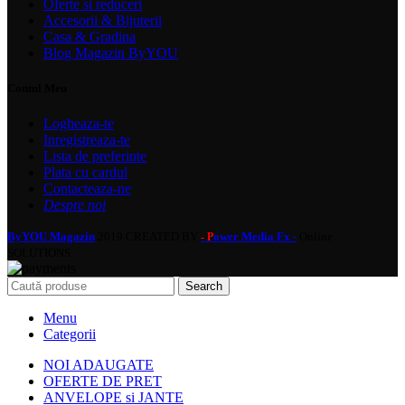
Oferte si reduceri
Accesorii & Bijuterii
Casa & Gradina
Blog Magazin ByYOU
Contul Meu
Logheaza-te
Inregistreaza-te
Lista de preferinte
Plata cu cardul
Contacteaza-ne
Despre noi
ByYOU Magazin
2019 CREATED BY
ower Media Fx -
Online
- P
SOLUTIONS.
Search
Menu
Categorii
NOI ADAUGATE
OFERTE DE PRET
ANVELOPE si JANTE