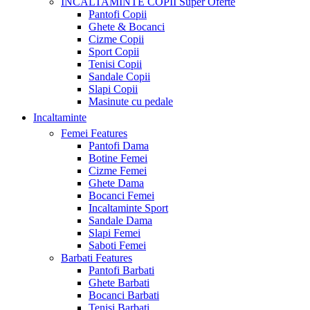
INCALTAMINTE COPII
Super Oferte
Pantofi Copii
Ghete & Bocanci
Cizme Copii
Sport Copii
Tenisi Copii
Sandale Copii
Slapi Copii
Masinute cu pedale
Incaltaminte
Femei
Features
Pantofi Dama
Botine Femei
Cizme Femei
Ghete Dama
Bocanci Femei
Incaltaminte Sport
Sandale Dama
Slapi Femei
Saboti Femei
Barbati
Features
Pantofi Barbati
Ghete Barbati
Bocanci Barbati
Tenisi Barbati