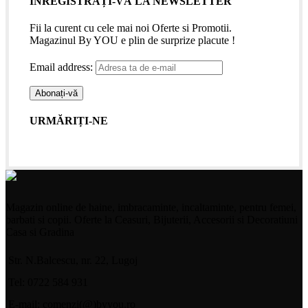
INREGISTRAȚI-VĂ LA NEWSLETTER
Fii la curent cu cele mai noi Oferte si Promotii.
Magazinul By YOU e plin de surprize placute !
Email address:
URMĂRIȚI-NE
Magazin online de haine, imbracaminte, incaltaminte, pentru femei,
barbati si copii. Oferte la Ceasuri, Bijuterii, Accesorii si Decoratiuni
Casa si Gradina
Str. N.Balcescu, nr. 22, Lugoj
Tel: 0722 584 931
E-mail: comenzi(@)byyou.ro