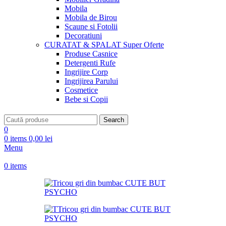
Mobila
Mobila de Birou
Scaune si Fotolii
Decoratiuni
CURATAT & SPALAT
Super Oferte
Produse Casnice
Detergenti Rufe
Ingrijire Corp
Ingrijirea Parului
Cosmetice
Bebe si Copii
Search
0
0
items
0,00
lei
Menu
0
items