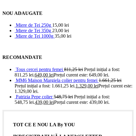
NOU ADAUGATE
Miere de Tei 250g
15,00
lei
Miere de Tei 350g
23,00
lei
Miere de Tei 1000g
35,00
lei
RECOMANDATE
Tous cercei pentru femei
811,25
lei
Prețul inițial a fost:
811,25 lei.
649,00
lei
Prețul curent este: 649,00 lei.
MM6 Maison Margiela colier pentru femei
1.661,25
lei
Prețul inițial a fost: 1.661,25 lei.
1.329,00
lei
Prețul curent este:
1.329,00 lei.
Patrizia Pepe colier
548,75
lei
Prețul inițial a fost:
548,75 lei.
439,00
lei
Prețul curent este: 439,00 lei.
TOT CE E NOU LA By YOU