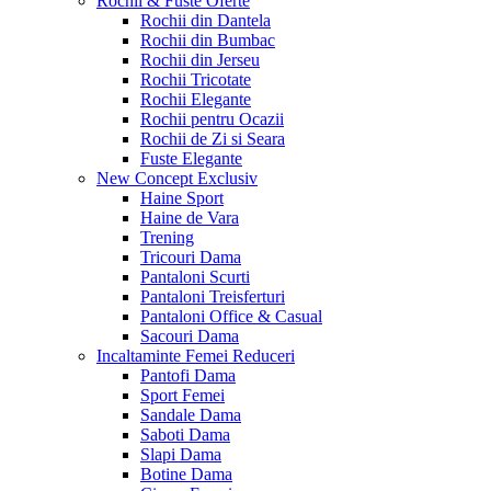
Rochii & Fuste
Oferte
Rochii din Dantela
Rochii din Bumbac
Rochii din Jerseu
Rochii Tricotate
Rochii Elegante
Rochii pentru Ocazii
Rochii de Zi si Seara
Fuste Elegante
New Concept
Exclusiv
Haine Sport
Haine de Vara
Trening
Tricouri Dama
Pantaloni Scurti
Pantaloni Treisferturi
Pantaloni Office & Casual
Sacouri Dama
Incaltaminte Femei
Reduceri
Pantofi Dama
Sport Femei
Sandale Dama
Saboti Dama
Slapi Dama
Botine Dama