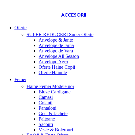
ACCESORII
Oferte
SUPER REDUCERI
Super Oferte
Anvelope & Jante
Anvelope de Iarna
Anvelope de Vara
Anvelope All Season
Anvelope Agro
Oferte Haine Copii
Oferte Hainute
Femei
Haine Femei
Modele noi
Bluze Cardigane
Camasi
Colanti
Pantaloni
Geci & Jachete
Paltoane
Sacouri
Veste & Bolerouri