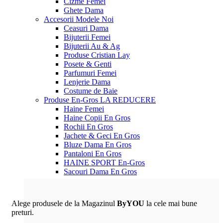
Cizme Femei
Ghete Dama
Accesorii
Modele Noi
Ceasuri Dama
Bijuterii Femei
Bijuterii Au & Ag
Produse Cristian Lay
Posete & Genti
Parfumuri Femei
Lenjerie Dama
Costume de Baie
Produse En-Gros
LA REDUCERE
Haine Femei
Haine Copii En Gros
Rochii En Gros
Jachete & Geci En Gros
Bluze Dama En Gros
Pantaloni En Gros
HAINE SPORT En-Gros
Sacouri Dama En Gros
Alege produsele de la Magazinul
ByYOU
la cele mai bune
preturi.