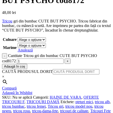
BUT PSYCHO cod8172
48,00
lei
Tricou
gri din bumbac CUTE BUT PSYCHO. Tricou fabricat din
bumbac, cu mânecă scurtă. Are imprimeu pe partea din față cu textul
“CUTE BUT PSYCHO”, încadrat în chenar dreptunghiular.
Culoare
Marime
Anulează
Cantitate Tricou gri din bumbac CUTE BUT PSYCHO
cod8172
Adaugă în coș
CAUTĂ PRODUSUL DORIT
×
Compară
Adaugă în Wishlist
SKU:
Nu se aplică
Categorii:
HAINE DE VARA
,
OFERTE
TRICOURI F
,
TRICOURI DAMĂ
Etichete:
ptrturi mici
,
tricou alb
,
tricou bumbac
,
tricou femei
,
Tricou gri
,
tricou model nou
,
tricou
negru
,
tricou rosu
,
tricou-dama-fete
,
tricouri de calitate
,
Tricouri Fete