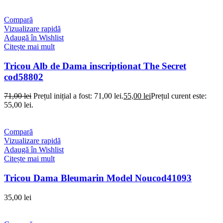
Compară
Vizualizare rapidă
Adaugă în Wishlist
Citește mai mult
Tricou Alb de Dama inscriptionat The Secret
cod58802
71,00
lei
Prețul inițial a fost: 71,00 lei.
55,00
lei
Prețul curent este:
55,00 lei.
Compară
Vizualizare rapidă
Adaugă în Wishlist
Citește mai mult
Tricou Dama Bleumarin Model Noucod41093
35,00
lei