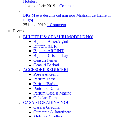
Hoteluri
11 septembrie 2019
1 Comment
BIG-Mag a deschis cel mai nou Magazin de Haine in
Lugoj
25 iunie 2019
1 Comment
Diverse
BIJUTERII & CEASURI
MODELE NOI
Bijuterii Aur&Argint
Bijuterii AUR
Bijuterii ARGINT
Bijuterii Cristian Lay
Ceasuri Femei
Ceasuri Barbati
ACCESORII
REDUCERI
Posete & Genti
Parfum Femei
Parfum Barbati
Portofele Dama
Parfum Casa si Masina
Ochelari Dama
CASA SI GRADINA
NOU
Casa si Gradina
Curatenie & Intretinere
Mobilier Gradina