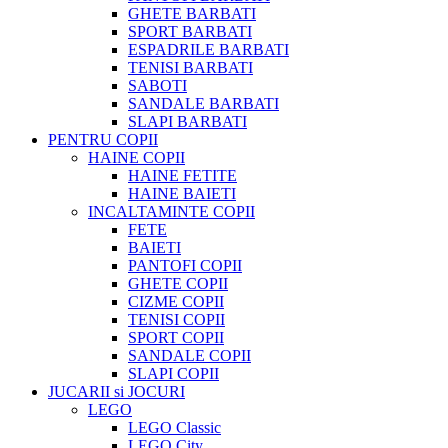
GHETE BARBATI
SPORT BARBATI
ESPADRILE BARBATI
TENISI BARBATI
SABOTI
SANDALE BARBATI
SLAPI BARBATI
PENTRU COPII
HAINE COPII
HAINE FETITE
HAINE BAIETI
INCALTAMINTE COPII
FETE
BAIETI
PANTOFI COPII
GHETE COPII
CIZME COPII
TENISI COPII
SPORT COPII
SANDALE COPII
SLAPI COPII
JUCARII si JOCURI
LEGO
LEGO Classic
LEGO City