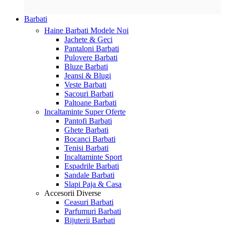
Barbati
Haine Barbati
Modele Noi
Jachete & Geci
Pantaloni Barbati
Pulovere Barbati
Bluze Barbati
Jeansi & Blugi
Veste Barbati
Sacouri Barbati
Paltoane Barbati
Incaltaminte
Super Oferte
Pantofi Barbati
Ghete Barbati
Bocanci Barbati
Tenisi Barbati
Incaltaminte Sport
Espadrile Barbati
Sandale Barbati
Slapi Paja & Casa
Accesorii
Diverse
Ceasuri Barbati
Parfumuri Barbati
Bijuterii Barbati