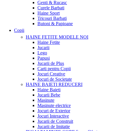
Genti & Rucasc
Curele Barbati
Haine Sport
Tricouri Barbati
Butoni & Papioane
Copii
HAINE FETITE
MODELE NOI
Haine Fetite
Jucarii
Lego
Papusi
Jucarii de Plus
Carti pentru Copii
Jocuri Creative
Jocuri de Societate
HAINE BAIETI
REDUCERI
Haine Baieti
Jucarii Bebe
Masinute
Masinute electrice
Jocuri de Exterior
Jocuri Interactive
Jucarii de Construit
Jucarii de Imitatie