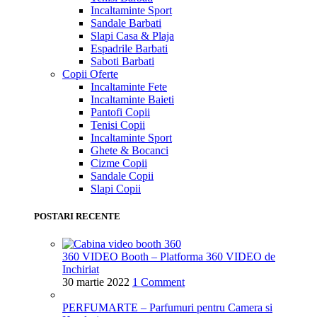
Incaltaminte Sport
Sandale Barbati
Slapi Casa & Plaja
Espadrile Barbati
Saboti Barbati
Copii
Oferte
Incaltaminte Fete
Incaltaminte Baieti
Pantofi Copii
Tenisi Copii
Incaltaminte Sport
Ghete & Bocanci
Cizme Copii
Sandale Copii
Slapi Copii
POSTARI RECENTE
360 VIDEO Booth – Platforma 360 VIDEO de
Inchiriat
30 martie 2022
1 Comment
PERFUMARTE – Parfumuri pentru Camera si