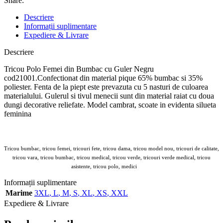
Share:
Descriere
Informații suplimentare
Expediere & Livrare
Descriere
Tricou Polo Femei din Bumbac cu Guler Negru
cod21001.Confectionat din material pique 65% bumbac si 35%
poliester. Fenta de la piept este prevazuta cu 5 nasturi de culoarea
materialului. Gulerul si tivul menecii sunt din material raiat cu doua
dungi decorative reliefate. Model cambrat, scoate in evidenta silueta
feminina
Tricou bumbac, tricou femei, tricouri fete, tricou dama, tricou model nou, tricouri de calitate,
tricou vara, tricou bumbac, tricou medical, tricou verde, tricouri verde medical, tricou
asistente, tricou polo, medici
Echip
Informații suplimentare
Marime
3XL
,
L
,
M
,
S
,
XL
,
XS
,
XXL
Expediere & Livrare