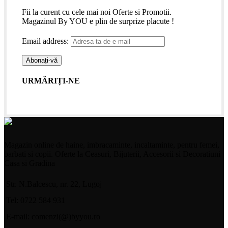
Fii la curent cu cele mai noi Oferte si Promotii.
Magazinul By YOU e plin de surprize placute !
Email address:
URMĂRIȚI-NE
Magazin online de haine, imbracaminte, incaltaminte, pentru femei,
barbati si copii. Oferte la Ceasuri, Bijuterii, Accesorii si Decoratiuni
Casa si Gradina
Str. N.Balcescu, nr. 22, Lugoj
Tel: 0722 584 931
E-mail: comenzi(@)byyou.ro