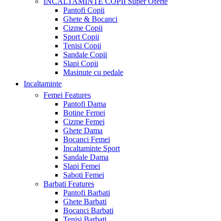
INCALTAMINTE COPII
Super Oferte
Pantofi Copii
Ghete & Bocanci
Cizme Copii
Sport Copii
Tenisi Copii
Sandale Copii
Slapi Copii
Masinute cu pedale
Incaltaminte
Femei
Features
Pantofi Dama
Botine Femei
Cizme Femei
Ghete Dama
Bocanci Femei
Incaltaminte Sport
Sandale Dama
Slapi Femei
Saboti Femei
Barbati
Features
Pantofi Barbati
Ghete Barbati
Bocanci Barbati
Tenisi Barbati