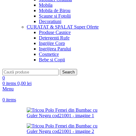
Mobila
Mobila de Birou
Scaune si Fotolii
Decoratiuni
CURATAT & SPALAT
Super Oferte
Produse Casnice
Detergenti Rufe
Ingrijire Corp
Ingrijirea Parului
Cosmetice
Bebe si Copii
Search
0
0
items
0,00
lei
Menu
0
items