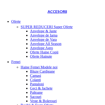
ACCESORII
Oferte
SUPER REDUCERI
Super Oferte
Anvelope & Jante
Anvelope de Iarna
Anvelope de Vara
Anvelope All Season
Anvelope Agro
Oferte Haine Copii
Oferte Hainute
Femei
Haine Femei
Modele noi
Bluze Cardigane
Camasi
Colanti
Pantaloni
Geci & Jachete
Paltoane
Sacouri
Veste & Bolerouri