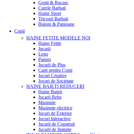
Genti & Rucasc
Curele Barbati
Haine Sport
Tricouri Barbati
Butoni & Papioane
Copii
HAINE FETITE
MODELE NOI
Haine Fetite
Jucarii
Lego
Papusi
Jucarii de Plus
Carti pentru Copii
Jocuri Creative
Jocuri de Societate
HAINE BAIETI
REDUCERI
Haine Baieti
Jucarii Bebe
Masinute
Masinute electrice
Jocuri de Exterior
Jocuri Interactive
Jucarii de Construit
Jucarii de Imitatie