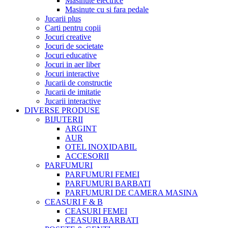
Masinute electrice
Masinute cu si fara pedale
Jucarii plus
Carti pentru copii
Jocuri creative
Jocuri de societate
Jocuri educative
Jocuri in aer liber
Jocuri interactive
Jucarii de constructie
Jucarii de imitatie
Jucarii interactive
DIVERSE PRODUSE
BIJUTERII
ARGINT
AUR
OTEL INOXIDABIL
ACCESORII
PARFUMURI
PARFUMURI FEMEI
PARFUMURI BARBATI
PARFUMURI DE CAMERA MASINA
CEASURI F & B
CEASURI FEMEI
CEASURI BARBATI