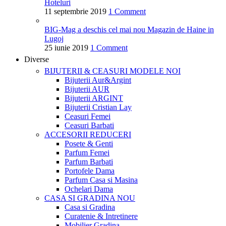
Hoteluri
11 septembrie 2019
1 Comment
BIG-Mag a deschis cel mai nou Magazin de Haine in
Lugoj
25 iunie 2019
1 Comment
Diverse
BIJUTERII & CEASURI
MODELE NOI
Bijuterii Aur&Argint
Bijuterii AUR
Bijuterii ARGINT
Bijuterii Cristian Lay
Ceasuri Femei
Ceasuri Barbati
ACCESORII
REDUCERI
Posete & Genti
Parfum Femei
Parfum Barbati
Portofele Dama
Parfum Casa si Masina
Ochelari Dama
CASA SI GRADINA
NOU
Casa si Gradina
Curatenie & Intretinere
Mobilier Gradina