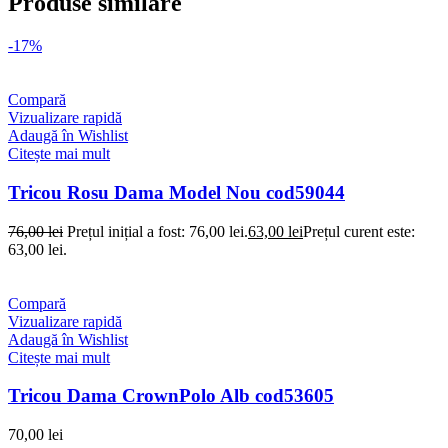
Produse similare
-17%
Compară
Vizualizare rapidă
Adaugă în Wishlist
Citește mai mult
Tricou Rosu Dama Model Nou cod59044
76,00
lei
Prețul inițial a fost: 76,00 lei.
63,00
lei
Prețul curent este:
63,00 lei.
Compară
Vizualizare rapidă
Adaugă în Wishlist
Citește mai mult
Tricou Dama CrownPolo Alb cod53605
70,00
lei