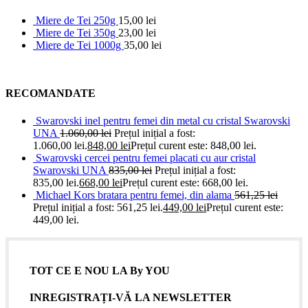
Miere de Tei 250g
15,00
lei
Miere de Tei 350g
23,00
lei
Miere de Tei 1000g
35,00
lei
RECOMANDATE
Swarovski inel pentru femei din metal cu cristal Swarovski
UNA
1.060,00
lei
Prețul inițial a fost:
1.060,00 lei.
848,00
lei
Prețul curent este: 848,00 lei.
Swarovski cercei pentru femei placati cu aur cristal
Swarovski UNA
835,00
lei
Prețul inițial a fost:
835,00 lei.
668,00
lei
Prețul curent este: 668,00 lei.
Michael Kors bratara pentru femei, din alama
561,25
lei
Prețul inițial a fost: 561,25 lei.
449,00
lei
Prețul curent este:
449,00 lei.
TOT CE E NOU LA By YOU
INREGISTRAȚI-VĂ LA NEWSLETTER