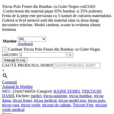
Tricou Polo Femei din Bumbac cu Guler Negru cod21001
.Confectionat din material pique 65% bumbac si 35% poliester.
Fenta de la piept este prevazuta cu 5 nasturi de culoarea materialului.
Gulerul si tivul menecii sunt din material raiat cu doua dungi
decorative reliefate. Model cambrat, scoate in evidenta silueta
feminina
Marime
Anulează
Cantitate Tricou Polo Femei din Bumbac cu Guler Negru
cod21001
Adaugă în coș
CAUTĂ PRODUSUL DORIT
×
Compară
Adaugă în Wishlist
SKU:
21beb7440f2e
Categorii:
HAINE FEMEI
,
TRICOURI
DAMĂ
Etichete:
medici
,
tricou asistente
,
tricou bumbac
,
tricou
dama
,
tricou femei
,
tricou medical
,
tricou model nou
,
tricou polo
,
tricou vara
,
tricou verde
,
tricouri de calitate
,
Tricouri Fete
,
tricouri
verde medical