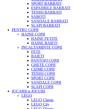
SPORT BARBATI
ESPADRILE BARBATI
TENISI BARBATI
SABOTI
SANDALE BARBATI
SLAPI BARBATI
PENTRU COPII
HAINE COPII
HAINE FETITE
HAINE BAIETI
INCALTAMINTE COPII
FETE
BAIETI
PANTOFI COPII
GHETE COPII
CIZME COPII
TENISI COPII
SPORT COPII
SANDALE COPII
SLAPI COPII
JUCARII si JOCURI
LEGO
LEGO Classic
LEGO City
LEGO Disney