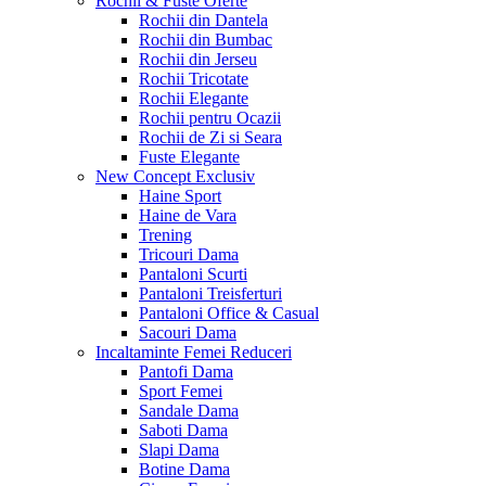
Rochii & Fuste
Oferte
Rochii din Dantela
Rochii din Bumbac
Rochii din Jerseu
Rochii Tricotate
Rochii Elegante
Rochii pentru Ocazii
Rochii de Zi si Seara
Fuste Elegante
New Concept
Exclusiv
Haine Sport
Haine de Vara
Trening
Tricouri Dama
Pantaloni Scurti
Pantaloni Treisferturi
Pantaloni Office & Casual
Sacouri Dama
Incaltaminte Femei
Reduceri
Pantofi Dama
Sport Femei
Sandale Dama
Saboti Dama
Slapi Dama
Botine Dama