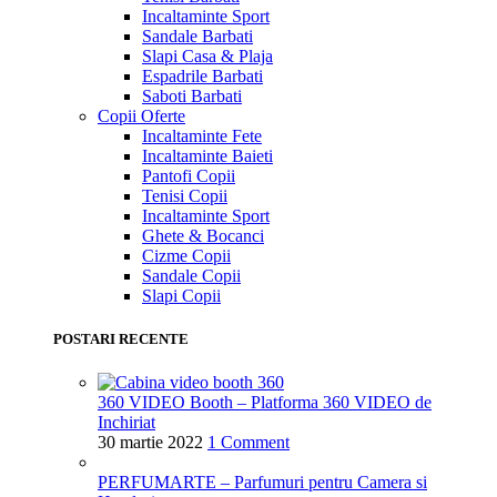
Incaltaminte Sport
Sandale Barbati
Slapi Casa & Plaja
Espadrile Barbati
Saboti Barbati
Copii
Oferte
Incaltaminte Fete
Incaltaminte Baieti
Pantofi Copii
Tenisi Copii
Incaltaminte Sport
Ghete & Bocanci
Cizme Copii
Sandale Copii
Slapi Copii
POSTARI RECENTE
360 VIDEO Booth – Platforma 360 VIDEO de
Inchiriat
30 martie 2022
1 Comment
PERFUMARTE – Parfumuri pentru Camera si