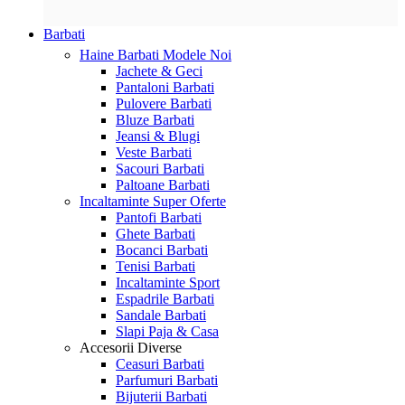
Barbati
Haine Barbati
Modele Noi
Jachete & Geci
Pantaloni Barbati
Pulovere Barbati
Bluze Barbati
Jeansi & Blugi
Veste Barbati
Sacouri Barbati
Paltoane Barbati
Incaltaminte
Super Oferte
Pantofi Barbati
Ghete Barbati
Bocanci Barbati
Tenisi Barbati
Incaltaminte Sport
Espadrile Barbati
Sandale Barbati
Slapi Paja & Casa
Accesorii
Diverse
Ceasuri Barbati
Parfumuri Barbati
Bijuterii Barbati