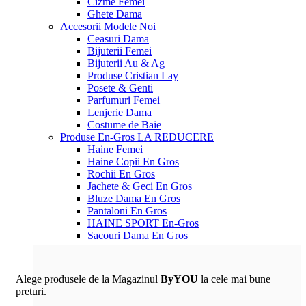
Cizme Femei
Ghete Dama
Accesorii
Modele Noi
Ceasuri Dama
Bijuterii Femei
Bijuterii Au & Ag
Produse Cristian Lay
Posete & Genti
Parfumuri Femei
Lenjerie Dama
Costume de Baie
Produse En-Gros
LA REDUCERE
Haine Femei
Haine Copii En Gros
Rochii En Gros
Jachete & Geci En Gros
Bluze Dama En Gros
Pantaloni En Gros
HAINE SPORT En-Gros
Sacouri Dama En Gros
Alege produsele de la Magazinul
ByYOU
la cele mai bune
preturi.