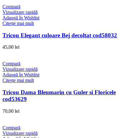
Compară
Vizualizare rapidă
Adaugă în Wishlist
Citește mai mult
Tricou Elegant culoare Bej decoltat cod58032
45,00
lei
Compară
Vizualizare rapidă
Adaugă în Wishlist
Citește mai mult
Tricou Dama Bleumarin cu Guler si Floricele
cod53629
70,00
lei
Compară
Vizualizare rapidă