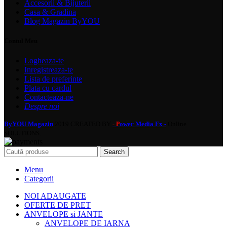
Accesorii & Bijuterii
Casa & Gradina
Blog Magazin ByYOU
Contul Meu
Logheaza-te
Inregistreaza-te
Lista de preferinte
Plata cu cardul
Contacteaza-ne
Despre noi
ByYOU Magazin
2019 CREATED BY
ower Media Fx -
Online
- P
SOLUTIONS.
Search
Menu
Categorii
NOI ADAUGATE
OFERTE DE PRET
ANVELOPE si JANTE
ANVELOPE DE IARNA