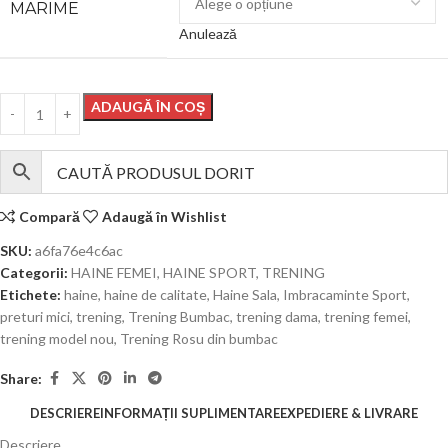
MARIME
Anulează
ADAUGĂ ÎN COȘ
Compară
Adaugă în Wishlist
SKU:
a6fa76e4c6ac
Categorii:
HAINE FEMEI
,
HAINE SPORT
,
TRENING
Etichete:
haine
,
haine de calitate
,
Haine Sala
,
Imbracaminte Sport
,
preturi mici
,
trening
,
Trening Bumbac
,
trening dama
,
trening femei
,
trening model nou
,
Trening Rosu din bumbac
Share:
DESCRIERE
INFORMAȚII SUPLIMENTARE
EXPEDIERE & LIVRARE
Descriere