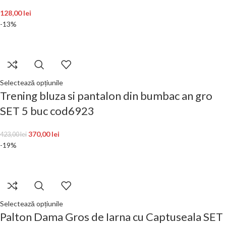
128,00
lei
-13%
Selectează opțiunile
Trening bluza si pantalon din bumbac an gro
SET 5 buc cod6923
370,00
lei
423,00
lei
-19%
Selectează opțiunile
Palton Dama Gros de Iarna cu Captuseala SET