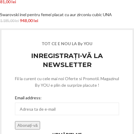
81,00
lei
Swarovski inel pentru femei placat cu aur zirconiu cubic UNA
948,00
lei
1.185,00
lei
TOT CE E NOU LA By YOU
INREGISTRAȚI-VĂ LA
NEWSLETTER
Fii la curent cu cele mai noi Oferte si Promotii. Magazinul
By YOU e plin de surprize placute !
Email address: