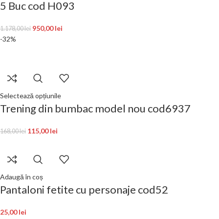
5 Buc cod H093
950,00
lei
1.178,00
lei
-32%
Selectează opțiunile
Trening din bumbac model nou cod6937
115,00
lei
168,00
lei
Adaugă în coș
Pantaloni fetite cu personaje cod52
25,00
lei