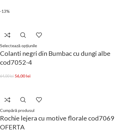
-13%
Selectează opțiunile
Colanti negri din Bumbac cu dungi albe
cod7052-4
56,00
lei
64,00
lei
Cumpără produsul
Rochie lejera cu motive florale cod7069
OFERTA