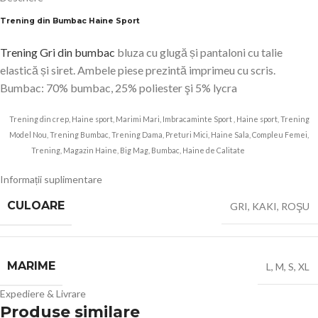
Trening din Bumbac Haine Sport
Trening Gri din bumbac
bluza cu glugă și pantaloni cu talie
elastică și siret. Ambele piese prezintă imprimeu cu scris.
Bumbac: 70% bumbac, 25% poliester şi 5% lycra
Trening din crep, Haine sport, Marimi Mari, Imbracaminte Sport , Haine sport, Trening
Model Nou, Trening Bumbac, Trening Dama, Preturi Mici, Haine Sala, Compleu Femei,
Trening, Magazin Haine, Big Mag, Bumbac, Haine de Calitate
8416 adrom
Informații suplimentare
CULOARE
GRI
,
KAKI
,
ROŞU
MARIME
L
,
M
,
S
,
XL
Expediere & Livrare
Produse similare