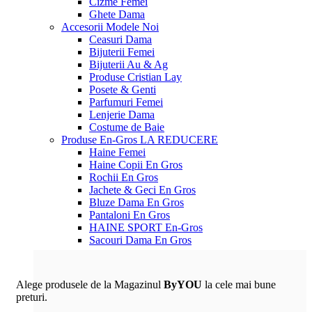
Cizme Femei
Ghete Dama
Accesorii
Modele Noi
Ceasuri Dama
Bijuterii Femei
Bijuterii Au & Ag
Produse Cristian Lay
Posete & Genti
Parfumuri Femei
Lenjerie Dama
Costume de Baie
Produse En-Gros
LA REDUCERE
Haine Femei
Haine Copii En Gros
Rochii En Gros
Jachete & Geci En Gros
Bluze Dama En Gros
Pantaloni En Gros
HAINE SPORT En-Gros
Sacouri Dama En Gros
Alege produsele de la Magazinul
ByYOU
la cele mai bune
preturi.