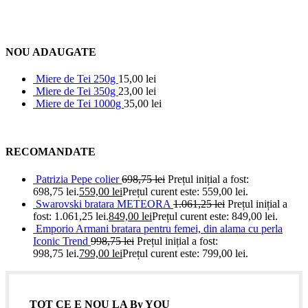
NOU ADAUGATE
Miere de Tei 250g
15,00
lei
Miere de Tei 350g
23,00
lei
Miere de Tei 1000g
35,00
lei
RECOMANDATE
Patrizia Pepe colier
698,75
lei
Prețul inițial a fost:
698,75 lei.
559,00
lei
Prețul curent este: 559,00 lei.
Swarovski bratara METEORA
1.061,25
lei
Prețul inițial a
fost: 1.061,25 lei.
849,00
lei
Prețul curent este: 849,00 lei.
Emporio Armani bratara pentru femei, din alama cu perla
Iconic Trend
998,75
lei
Prețul inițial a fost:
998,75 lei.
799,00
lei
Prețul curent este: 799,00 lei.
TOT CE E NOU LA By YOU