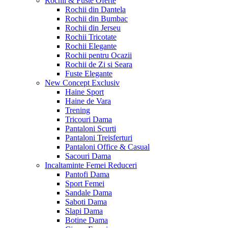
Rochii & Fuste
Oferte
Rochii din Dantela
Rochii din Bumbac
Rochii din Jerseu
Rochii Tricotate
Rochii Elegante
Rochii pentru Ocazii
Rochii de Zi si Seara
Fuste Elegante
New Concept
Exclusiv
Haine Sport
Haine de Vara
Trening
Tricouri Dama
Pantaloni Scurti
Pantaloni Treisferturi
Pantaloni Office & Casual
Sacouri Dama
Incaltaminte Femei
Reduceri
Pantofi Dama
Sport Femei
Sandale Dama
Saboti Dama
Slapi Dama
Botine Dama