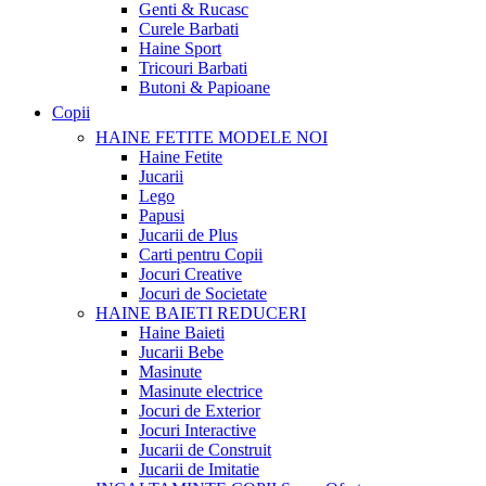
Genti & Rucasc
Curele Barbati
Haine Sport
Tricouri Barbati
Butoni & Papioane
Copii
HAINE FETITE
MODELE NOI
Haine Fetite
Jucarii
Lego
Papusi
Jucarii de Plus
Carti pentru Copii
Jocuri Creative
Jocuri de Societate
HAINE BAIETI
REDUCERI
Haine Baieti
Jucarii Bebe
Masinute
Masinute electrice
Jocuri de Exterior
Jocuri Interactive
Jucarii de Construit
Jucarii de Imitatie