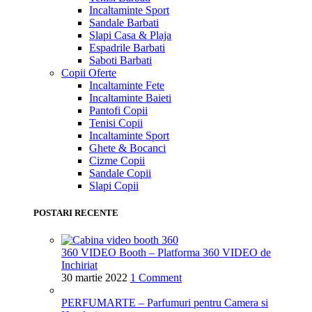
Incaltaminte Sport
Sandale Barbati
Slapi Casa & Plaja
Espadrile Barbati
Saboti Barbati
Copii
Oferte
Incaltaminte Fete
Incaltaminte Baieti
Pantofi Copii
Tenisi Copii
Incaltaminte Sport
Ghete & Bocanci
Cizme Copii
Sandale Copii
Slapi Copii
POSTARI RECENTE
360 VIDEO Booth – Platforma 360 VIDEO de
Inchiriat
30 martie 2022
1 Comment
PERFUMARTE – Parfumuri pentru Camera si