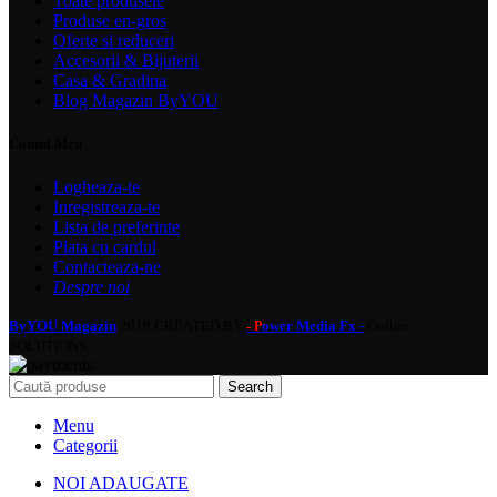
Toate produsele
Produse en-gros
Oferte si reduceri
Accesorii & Bijuterii
Casa & Gradina
Blog Magazin ByYOU
Contul Meu
Logheaza-te
Inregistreaza-te
Lista de preferinte
Plata cu cardul
Contacteaza-ne
Despre noi
ByYOU Magazin
2019 CREATED BY
ower Media Fx -
Online
- P
SOLUTIONS.
Search
Menu
Categorii
NOI ADAUGATE