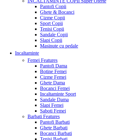
INCALTAMINTE COPII
Super Oferte
Pantofi Copii
Ghete & Bocanci
Cizme Copii
Sport Copii
Tenisi Copii
Sandale Copii
Slapi Copii
Masinute cu pedale
Incaltaminte
Femei
Features
Pantofi Dama
Botine Femei
Cizme Femei
Ghete Dama
Bocanci Femei
Incaltaminte Sport
Sandale Dama
Slapi Femei
Saboti Femei
Barbati
Features
Pantofi Barbati
Ghete Barbati
Bocanci Barbati
Tenisi Barbati