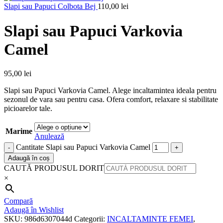
Slapi sau Papuci Colbota Bej
110,00
lei
Slapi sau Papuci Varkovia
Camel
95,00
lei
Slapi sau Papuci Varkovia Camel. Alege incaltamintea ideala pentru
sezonul de vara sau pentru casa. Ofera comfort, relaxare si stabilitate
picioarelor tale.
Marime
Anulează
Cantitate Slapi sau Papuci Varkovia Camel
Adaugă în coș
CAUTĂ PRODUSUL DORIT
×
Compară
Adaugă în Wishlist
SKU:
986d6307044d
Categorii:
INCALTAMINTE FEMEI
,