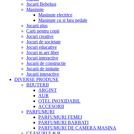
Jucarii Bebelusi
Masinute
Masinute electrice
Masinute cu si fara pedale
Jucarii plus
Carti pentru copii
Jocuri creative
Jocuri de societate
Jocuri educative
Jocuri in aer liber
Jocuri interactive
Jucarii de constructie
Jucarii de imitatie
Jucarii interactive
DIVERSE PRODUSE
BIJUTERII
ARGINT
AUR
OTEL INOXIDABIL
ACCESORII
PARFUMURI
PARFUMURI FEMEI
PARFUMURI BARBATI
PARFUMURI DE CAMERA MASINA
CEASURI F & B