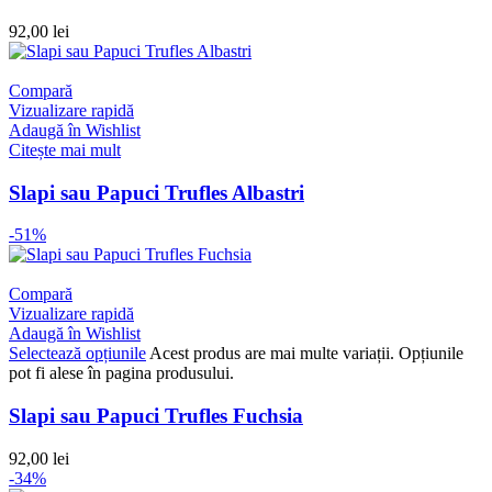
92,00
lei
Compară
Vizualizare rapidă
Adaugă în Wishlist
Citește mai mult
Slapi sau Papuci Trufles Albastri
-51%
Compară
Vizualizare rapidă
Adaugă în Wishlist
Selectează opțiunile
Acest produs are mai multe variații. Opțiunile
pot fi alese în pagina produsului.
Slapi sau Papuci Trufles Fuchsia
92,00
lei
-34%