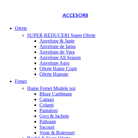
ACCESORII
Oferte
SUPER REDUCERI
Super Oferte
Anvelope & Jante
Anvelope de Iarna
Anvelope de Vara
Anvelope All Season
Anvelope Agro
Oferte Haine Copii
Oferte Hainute
Femei
Haine Femei
Modele noi
Bluze Cardigane
Camasi
Colanti
Pantaloni
Geci & Jachete
Paltoane
Sacouri
Veste & Bolerouri