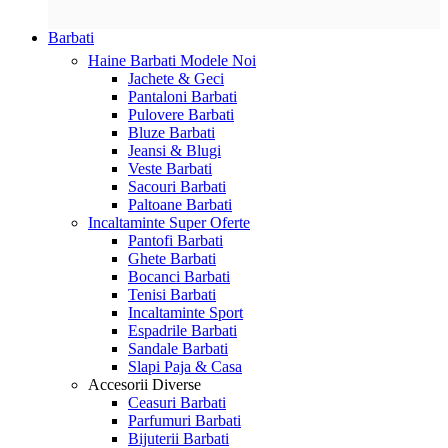
Barbati
Haine Barbati
Modele Noi
Jachete & Geci
Pantaloni Barbati
Pulovere Barbati
Bluze Barbati
Jeansi & Blugi
Veste Barbati
Sacouri Barbati
Paltoane Barbati
Incaltaminte
Super Oferte
Pantofi Barbati
Ghete Barbati
Bocanci Barbati
Tenisi Barbati
Incaltaminte Sport
Espadrile Barbati
Sandale Barbati
Slapi Paja & Casa
Accesorii
Diverse
Ceasuri Barbati
Parfumuri Barbati
Bijuterii Barbati