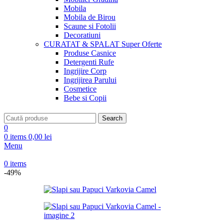
Mobila
Mobila de Birou
Scaune si Fotolii
Decoratiuni
CURATAT & SPALAT
Super Oferte
Produse Casnice
Detergenti Rufe
Ingrijire Corp
Ingrijirea Parului
Cosmetice
Bebe si Copii
Search
0
0
items
0,00
lei
Menu
0
items
-49%