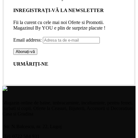
INREGISTRAȚI-VĂ LA NEWSLETTER
Fii la curent cu cele mai noi Oferte si Promotii.
Magazinul By YOU e plin de surprize placute !
Email address:
URMĂRIȚI-NE
Magazin online de haine, imbracaminte, incaltaminte, pentru femei,
barbati si copii. Oferte la Ceasuri, Bijuterii, Accesorii si Decoratiuni
Casa si Gradina
Str. N.Balcescu, nr. 22, Lugoj
Tel: 0722 584 931