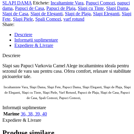
SLAPI DAMA
Etichete:
Incaltaminte Vara
,
Papuci Comozi
,
papuci
dama
,
Papuci de Casa
,
Papuci de Plaja
,
Slapi cu Tinte
,
Slapi Dama
,
Slapi de Casa
,
Slapi de Eleganti
,
Slapi de Plaja
,
Slapi Eleganti
,
Slapi
Fete
,
Slapi Piele
,
Spali Comozi
,
varf rotund
Share:
Descriere
Informații suplimentare
Expediere & Livrare
Descriere
Slapi sau Papuci Varkovia Camel Alege incaltamintea ideala pentru
sezonul de vara sau pentru casa. Ofera comfort, relaxare si stabilitate
picioarelor tale.
Incaltaminte Vara, Slapi Dama, Slapi Fete, Papuci Dama, Slapi Eleganti, Slapi de Plaja, Slapi
de Eleganti, Slapi cu Tinte, Slapi Piele, Varf Rotund, Papuci de Plaja, Slapi de Casa, Papuci
de Casa, Spali Comozi, Papuci Comozi,
7804571 de purtat
Informații suplimentare
Marime
36
,
38
,
39
,
40
Expediere & Livrare
Produse similare