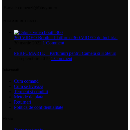
E-mail: comenzi(@)byyou.ro
POSTARI RECENTE
360 VIDEO Booth – Platforma 360 VIDEO de Inchiriat
30 martie 2022
1 Comment
PERFUMARTE – Parfumuri pentru Camera si Hoteluri
11 septembrie 2019
1 Comment
Informatii
Cum comand
Cum se livreaza
Termeni si conditii
Metode de plata
Returnari
Politica de confidentialitate
Meniu