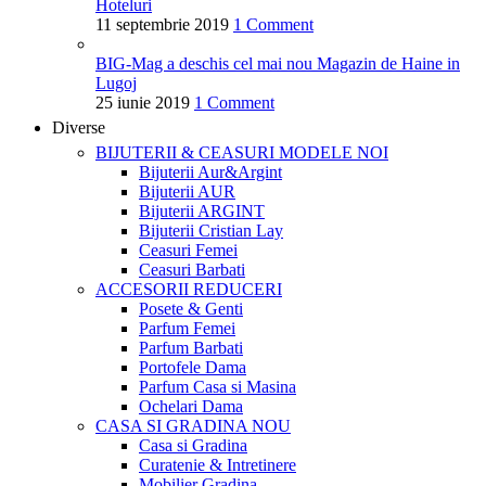
Hoteluri
11 septembrie 2019
1 Comment
BIG-Mag a deschis cel mai nou Magazin de Haine in
Lugoj
25 iunie 2019
1 Comment
Diverse
BIJUTERII & CEASURI
MODELE NOI
Bijuterii Aur&Argint
Bijuterii AUR
Bijuterii ARGINT
Bijuterii Cristian Lay
Ceasuri Femei
Ceasuri Barbati
ACCESORII
REDUCERI
Posete & Genti
Parfum Femei
Parfum Barbati
Portofele Dama
Parfum Casa si Masina
Ochelari Dama
CASA SI GRADINA
NOU
Casa si Gradina
Curatenie & Intretinere
Mobilier Gradina