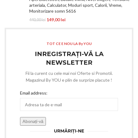
arteriala, Calculator, Moduri sport, Calorii, Vreme,
Monitorizare somn S616
149,00
lei
440,00
lei
TOT CE E NOU LA By YOU
INREGISTRAȚI-VĂ LA
NEWSLETTER
Fii la curent cu cele mai noi Oferte si Promotii.
Magazinul By YOU e plin de surprize placute !
Email address:
URMĂRIȚI-NE