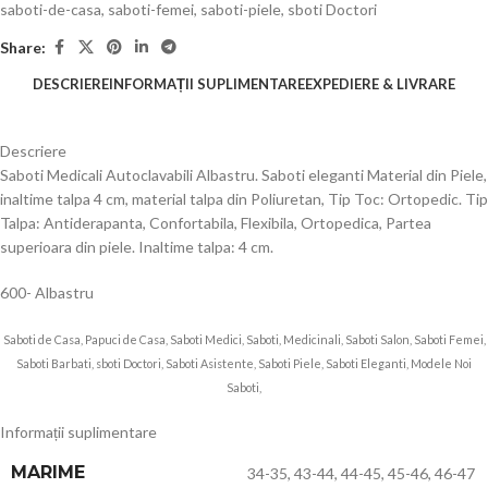
saboti-de-casa
,
saboti-femei
,
saboti-piele
,
sboti Doctori
Share:
DESCRIERE
INFORMAȚII SUPLIMENTARE
EXPEDIERE & LIVRARE
Descriere
Saboti Medicali Autoclavabili Albastru. Saboti eleganti Material din Piele,
inaltime talpa 4 cm, material talpa din Poliuretan, Tip Toc: Ortopedic. Tip
Talpa: Antiderapanta, Confortabila, Flexibila, Ortopedica, Partea
superioara din piele. Inaltime talpa: 4 cm.
600- Albastru
Saboti de Casa, Papuci de Casa, Saboti Medici, Saboti, Medicinali, Saboti Salon, Saboti Femei,
Saboti Barbati, sboti Doctori, Saboti Asistente, Saboti Piele, Saboti Eleganti, Modele Noi
Saboti,
Informații suplimentare
MARIME
34-35
,
43-44
,
44-45
,
45-46
,
46-47