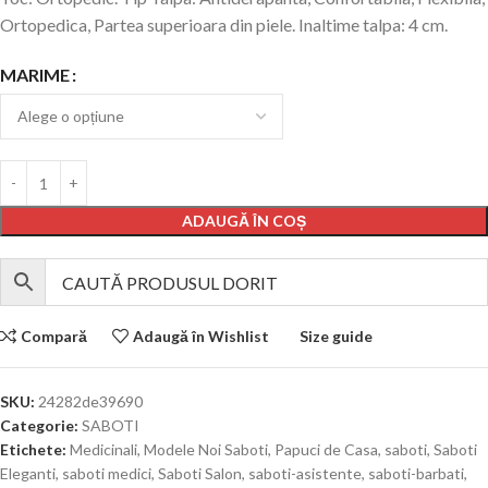
Ortopedica, Partea superioara din piele. Inaltime talpa: 4 cm.
MARIME
ADAUGĂ ÎN COȘ
Compară
Adaugă în Wishlist
Size guide
SKU:
24282de39690
Categorie:
SABOTI
Etichete:
Medicinali
,
Modele Noi Saboti
,
Papuci de Casa
,
saboti
,
Saboti
Eleganti
,
saboti medici
,
Saboti Salon
,
saboti-asistente
,
saboti-barbati
,