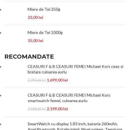
Miere de Tei 350g
23,00
lei
Miere de Tei 1000g
35,00
lei
RECOMANDATE
CEASURI F & B CEASURI FEMEI Michael Kors ceas si
bratara culoarea auriu
1.699,00
lei
2.293,65
lei
CEASURI F & B CEASURI FEMEI Michael Kors
smartwatch femei, culoarea auriu
2.199,00
lei
2.968,65
lei
SmartWatch cu display 1.83 inch, baterie 260mAh,
Apel Bluetooth, Bataile inimii, Nivel oxigen, Tensiune