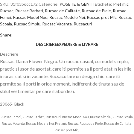
SKU:
31f03b6cc172
Categorie:
POSETE & GENTI
Etichete:
Pret mic
Rucsac
,
Rucsac Barbati
,
Rucsac de Calitate
,
Rucsac de Piele
,
Rucsac
Femei
,
Rucsac Model Nou
,
Rucsac Modele Noi
,
Rucsac pret Mic
,
Rucsac
Scoala
,
Rucsac Simplu
,
Rucsac Vacanta
,
Rucsacuri
Share:
DESCRIERE
EXPEDIERE & LIVRARE
Descriere
Rucsac Dama Flower Negru. Un rucsac casual, cu model simplu,
practic si usor de asortat, care iti permite sa il porti atat in iesirile
in oras, cat si in vacante. Rucsacul are un design chic, care iti
permite sa il porti in orice moment, indiferent de tinuta sau de
stilul vestimentar pe care il abordezi.
23065- Black
Rucsac Femei, Rucsac Barbati, Rucsacuri, Rucsac Model Nou, Rucsac Simplu, Rucsac Scoala,
Rucsac Vacanta, Rucsac Modele Noi, Pret mic Rucsac, Rucsac de Piele, Rucsac de Calitate,
,
Rucsac pret Mic