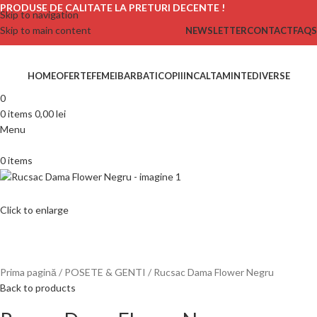
PRODUSE DE CALITATE LA PRETURI DECENTE !
Skip to navigation
Skip to main content
NEWSLETTER
CONTACT
FAQS
HOME
OFERTE
FEMEI
BARBATI
COPII
INCALTAMINTE
DIVERSE
0
0
items
0,00
lei
Menu
0
items
Click to enlarge
Prima pagină
POSETE & GENTI
Rucsac Dama Flower Negru
Back to products