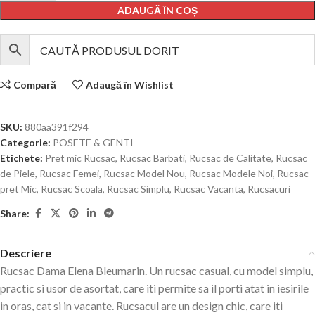
ADAUGĂ ÎN COȘ
Compară
Adaugă în Wishlist
SKU:
880aa391f294
Categorie:
POSETE & GENTI
Etichete:
Pret mic Rucsac
,
Rucsac Barbati
,
Rucsac de Calitate
,
Rucsac
de Piele
,
Rucsac Femei
,
Rucsac Model Nou
,
Rucsac Modele Noi
,
Rucsac
pret Mic
,
Rucsac Scoala
,
Rucsac Simplu
,
Rucsac Vacanta
,
Rucsacuri
Share:
Descriere
Rucsac Dama Elena Bleumarin. Un rucsac casual, cu model simplu,
practic si usor de asortat, care iti permite sa il porti atat in iesirile
in oras, cat si in vacante. Rucsacul are un design chic, care iti