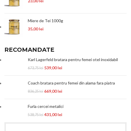
23,00
lei
Miere de Tei 1000g
35,00
lei
RECOMANDATE
Karl Lagerfeld bratara pentru femei otel inoxidabil
539,00
lei
673,75
lei
Coach bratara pentru femei din alama fara piatra
669,00
lei
836,25
lei
Furla cercei metalici
431,00
lei
538,75
lei