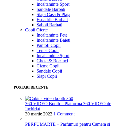
Incaltaminte Sport
Sandale Barbati
Slapi Casa & Plaja
Espadrile Barbati
Saboti Barbati
Copii
Oferte
Incaltaminte Fete
Incaltaminte Baieti
Pantofi Copii
Tenisi Copii
Incaltaminte Sport
Ghete & Bocanci
Cizme Copii
Sandale Copii
Slapi Copii
POSTARI RECENTE
360 VIDEO Booth – Platforma 360 VIDEO de
Inchiriat
30 martie 2022
1 Comment
PERFUMARTE – Parfumuri pentru Camera si