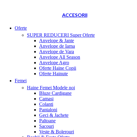
ACCESORII
Oferte
SUPER REDUCERI
Super Oferte
Anvelope & Jante
Anvelope de Iarna
Anvelope de Vara
Anvelope All Season
Anvelope Agro
Oferte Haine Copii
Oferte Hainute
Femei
Haine Femei
Modele noi
Bluze Cardigane
Camasi
Colanti
Pantaloni
Geci & Jachete
Paltoane
Sacouri
Veste & Bolerouri