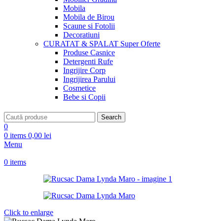
Mobila
Mobila de Birou
Scaune si Fotolii
Decoratiuni
CURATAT & SPALAT
Super Oferte
Produse Casnice
Detergenti Rufe
Ingrijire Corp
Ingrijirea Parului
Cosmetice
Bebe si Copii
Search
0
0
items
0,00
lei
Menu
0
items
Click to enlarge