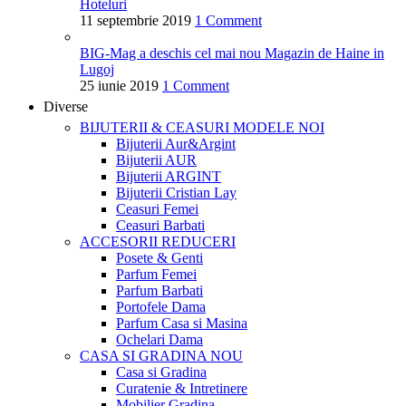
Hoteluri
11 septembrie 2019
1 Comment
BIG-Mag a deschis cel mai nou Magazin de Haine in
Lugoj
25 iunie 2019
1 Comment
Diverse
BIJUTERII & CEASURI
MODELE NOI
Bijuterii Aur&Argint
Bijuterii AUR
Bijuterii ARGINT
Bijuterii Cristian Lay
Ceasuri Femei
Ceasuri Barbati
ACCESORII
REDUCERI
Posete & Genti
Parfum Femei
Parfum Barbati
Portofele Dama
Parfum Casa si Masina
Ochelari Dama
CASA SI GRADINA
NOU
Casa si Gradina
Curatenie & Intretinere
Mobilier Gradina