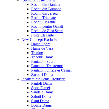
Rochii & Fuste
Oferte
Rochii din Dantela
Rochii din Bumbac
Rochii din Jerseu
Rochii Tricotate
Rochii Elegante
Rochii pentru Ocazii
Rochii de Zi si Seara
Fuste Elegante
New Concept
Exclusiv
Haine Sport
Haine de Vara
Trening
Tricouri Dama
Pantaloni Scurti
Pantaloni Treisferturi
Pantaloni Office & Casual
Sacouri Dama
Incaltaminte Femei
Reduceri
Pantofi Dama
Sport Femei
Sandale Dama
Saboti Dama
Slapi Dama
Botine Dama