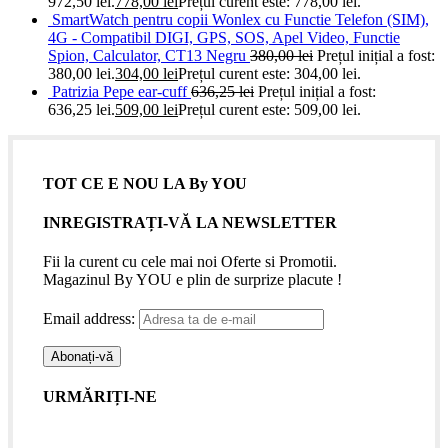
972,50 lei.
778,00
lei
Prețul curent este: 778,00 lei.
SmartWatch pentru copii Wonlex cu Functie Telefon (SIM),
4G - Compatibil DIGI, GPS, SOS, Apel Video, Functie
Spion, Calculator, CT13 Negru
380,00
lei
Prețul inițial a fost:
380,00 lei.
304,00
lei
Prețul curent este: 304,00 lei.
Patrizia Pepe ear-cuff
636,25
lei
Prețul inițial a fost:
636,25 lei.
509,00
lei
Prețul curent este: 509,00 lei.
TOT CE E NOU LA By YOU
INREGISTRAȚI-VĂ LA NEWSLETTER
Fii la curent cu cele mai noi Oferte si Promotii.
Magazinul By YOU e plin de surprize placute !
Email address:
URMĂRIȚI-NE