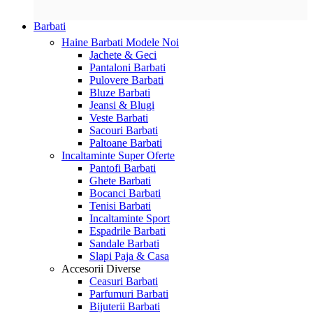
Barbati
Haine Barbati
Modele Noi
Jachete & Geci
Pantaloni Barbati
Pulovere Barbati
Bluze Barbati
Jeansi & Blugi
Veste Barbati
Sacouri Barbati
Paltoane Barbati
Incaltaminte
Super Oferte
Pantofi Barbati
Ghete Barbati
Bocanci Barbati
Tenisi Barbati
Incaltaminte Sport
Espadrile Barbati
Sandale Barbati
Slapi Paja & Casa
Accesorii
Diverse
Ceasuri Barbati
Parfumuri Barbati
Bijuterii Barbati