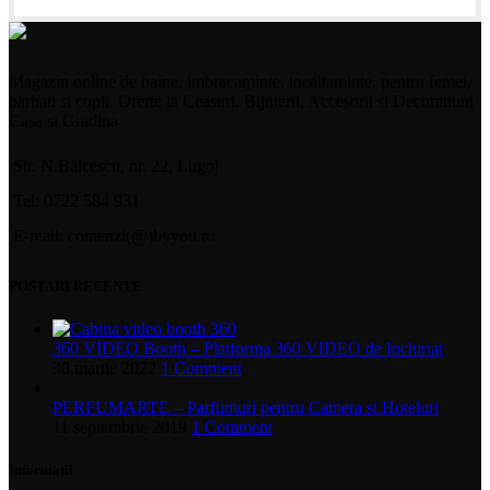
Magazin online de haine, imbracaminte, incaltaminte, pentru femei,
barbati si copii. Oferte la Ceasuri, Bijuterii, Accesorii si Decoratiuni
Casa si Gradina
Str. N.Balcescu, nr. 22, Lugoj
Tel: 0722 584 931
E-mail: comenzi(@)byyou.ro
POSTARI RECENTE
360 VIDEO Booth – Platforma 360 VIDEO de Inchiriat
30 martie 2022
1 Comment
PERFUMARTE – Parfumuri pentru Camera si Hoteluri
11 septembrie 2019
1 Comment
Informatii