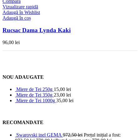
Compară
Vizualizare rapidă
Adaugă în Wishlist
Adaugă în coș
Rucsac Dama Lynda Kaki
96,00
lei
NOU ADAUGATE
Miere de Tei 250g
15,00
lei
Miere de Tei 350g
23,00
lei
Miere de Tei 1000g
35,00
lei
RECOMANDATE
Swarovski inel GEMA
972,50
lei
Prețul inițial a fost: