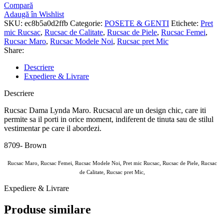
Compară
Adaugă în Wishlist
SKU:
ec8b5a0d2ffb
Categorie:
POSETE & GENTI
Etichete:
Pret
mic Rucsac
,
Rucsac de Calitate
,
Rucsac de Piele
,
Rucsac Femei
,
Rucsac Maro
,
Rucsac Modele Noi
,
Rucsac pret Mic
Share:
Descriere
Expediere & Livrare
Descriere
Rucsac Dama Lynda Maro. Rucsacul are un design chic, care iti
permite sa il porti in orice moment, indiferent de tinuta sau de stilul
vestimentar pe care il abordezi.
8709- Brown
Rucsac Maro, Rucsac Femei, Rucsac Modele Noi, Pret mic Rucsac, Rucsac de Piele, Rucsac
de Calitate, Rucsac pret Mic,
Expediere & Livrare
Produse similare