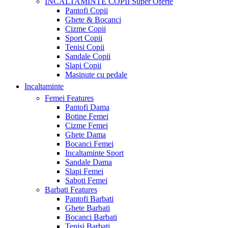
INCALTAMINTE COPII
Super Oferte
Pantofi Copii
Ghete & Bocanci
Cizme Copii
Sport Copii
Tenisi Copii
Sandale Copii
Slapi Copii
Masinute cu pedale
Incaltaminte
Femei
Features
Pantofi Dama
Botine Femei
Cizme Femei
Ghete Dama
Bocanci Femei
Incaltaminte Sport
Sandale Dama
Slapi Femei
Saboti Femei
Barbati
Features
Pantofi Barbati
Ghete Barbati
Bocanci Barbati
Tenisi Barbati