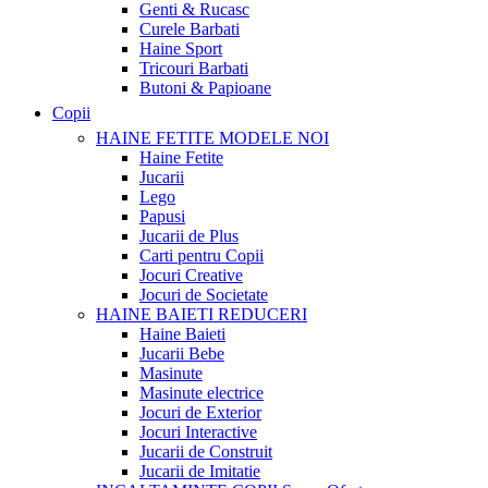
Genti & Rucasc
Curele Barbati
Haine Sport
Tricouri Barbati
Butoni & Papioane
Copii
HAINE FETITE
MODELE NOI
Haine Fetite
Jucarii
Lego
Papusi
Jucarii de Plus
Carti pentru Copii
Jocuri Creative
Jocuri de Societate
HAINE BAIETI
REDUCERI
Haine Baieti
Jucarii Bebe
Masinute
Masinute electrice
Jocuri de Exterior
Jocuri Interactive
Jucarii de Construit
Jucarii de Imitatie