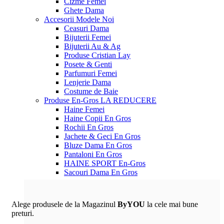
Cizme Femei
Ghete Dama
Accesorii
Modele Noi
Ceasuri Dama
Bijuterii Femei
Bijuterii Au & Ag
Produse Cristian Lay
Posete & Genti
Parfumuri Femei
Lenjerie Dama
Costume de Baie
Produse En-Gros
LA REDUCERE
Haine Femei
Haine Copii En Gros
Rochii En Gros
Jachete & Geci En Gros
Bluze Dama En Gros
Pantaloni En Gros
HAINE SPORT En-Gros
Sacouri Dama En Gros
Alege produsele de la Magazinul
ByYOU
la cele mai bune
preturi.