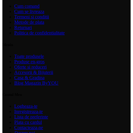
Cum comand
Cum se livreaza
Termeni si conditii
Metode de plata
Returnari
Politica de confidentialitate
Meniu
Toate produsele
Produse en-gros
Oferte si reduceri
Accesorii & Bijuterii
Casa & Gradina
Blog Magazin ByYOU
Contul Meu
Logheaza-te
Inregistreaza-te
Lista de preferinte
Plata cu cardul
Contacteaza-ne
Despre noi