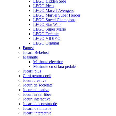
LEGO Hidden Side
LEGO Ideas
LEGO Marvel Avengers
LEGO Marvel Super Heroes
LEGO Speed Champions
LEGO Star Wars
LEGO Super Mario
LEGO Technic
LEGO VIDIYO
LEGO Original
Papusi
Jucarii Bebelusi
Masinute
Masinute electrice
Masinute cu si fara pedale
Jucarii plus
Carti pentru copii
Jocuri creative
Jocuri de societate
Jocuri educative
Jocuri in aer liber
Jocuri interactive
Jucarii de constructie
Jucarii de imitatie
Jucarii interactive