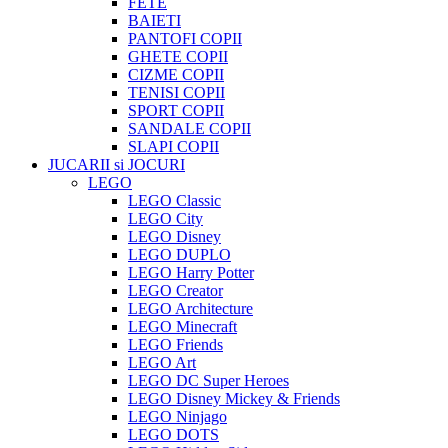
FETE
BAIETI
PANTOFI COPII
GHETE COPII
CIZME COPII
TENISI COPII
SPORT COPII
SANDALE COPII
SLAPI COPII
JUCARII si JOCURI
LEGO
LEGO Classic
LEGO City
LEGO Disney
LEGO DUPLO
LEGO Harry Potter
LEGO Creator
LEGO Architecture
LEGO Minecraft
LEGO Friends
LEGO Art
LEGO DC Super Heroes
LEGO Disney Mickey & Friends
LEGO Ninjago
LEGO DOTS