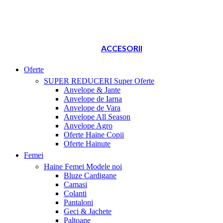
ACCESORII
Oferte
SUPER REDUCERI
Super Oferte
Anvelope & Jante
Anvelope de Iarna
Anvelope de Vara
Anvelope All Season
Anvelope Agro
Oferte Haine Copii
Oferte Hainute
Femei
Haine Femei
Modele noi
Bluze Cardigane
Camasi
Colanti
Pantaloni
Geci & Jachete
Paltoane