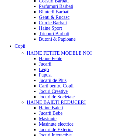
Ceasuri Barbati
Parfumuri Barbati
Bijuterii Barbati
Genti & Rucasc
Curele Barbati
Haine Sport
Tricouri Barbati
Butoni & Papioane
Copii
HAINE FETITE
MODELE NOI
Haine Fetite
Jucarii
Lego
Papusi
Jucarii de Plus
Carti pentru Copii
Jocuri Creative
Jocuri de Societate
HAINE BAIETI
REDUCERI
Haine Baieti
Jucarii Bebe
Masinute
Masinute electrice
Jocuri de Exterior
Jocuri Interactive