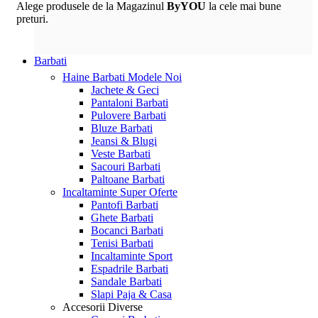
Alege produsele de la Magazinul
ByYOU
la cele mai bune
preturi.
Barbati
Haine Barbati
Modele Noi
Jachete & Geci
Pantaloni Barbati
Pulovere Barbati
Bluze Barbati
Jeansi & Blugi
Veste Barbati
Sacouri Barbati
Paltoane Barbati
Incaltaminte
Super Oferte
Pantofi Barbati
Ghete Barbati
Bocanci Barbati
Tenisi Barbati
Incaltaminte Sport
Espadrile Barbati
Sandale Barbati
Slapi Paja & Casa
Accesorii
Diverse