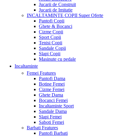
Jucarii de Construit
Jucarii de Imitatie
INCALTAMINTE COPII
Super Oferte
Pantofi Copii
Ghete & Bocanci
Cizme Copii
Sport Copii
Tenisi Copii
Sandale Copii
Slapi Copii
Masinute cu pedale
Incaltaminte
Femei
Features
Pantofi Dama
Botine Femei
Cizme Femei
Ghete Dama
Bocanci Femei
Incaltaminte Sport
Sandale Dama
Slapi Femei
Saboti Femei
Barbati
Features
Pantofi Barbati