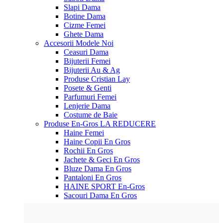
Slapi Dama
Botine Dama
Cizme Femei
Ghete Dama
Accesorii
Modele Noi
Ceasuri Dama
Bijuterii Femei
Bijuterii Au & Ag
Produse Cristian Lay
Posete & Genti
Parfumuri Femei
Lenjerie Dama
Costume de Baie
Produse En-Gros
LA REDUCERE
Haine Femei
Haine Copii En Gros
Rochii En Gros
Jachete & Geci En Gros
Bluze Dama En Gros
Pantaloni En Gros
HAINE SPORT En-Gros
Sacouri Dama En Gros