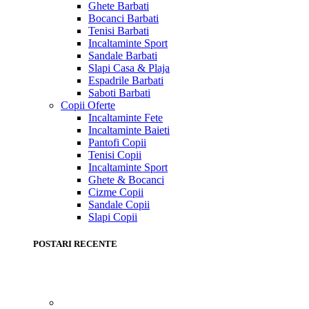
Ghete Barbati
Bocanci Barbati
Tenisi Barbati
Incaltaminte Sport
Sandale Barbati
Slapi Casa & Plaja
Espadrile Barbati
Saboti Barbati
Copii
Oferte
Incaltaminte Fete
Incaltaminte Baieti
Pantofi Copii
Tenisi Copii
Incaltaminte Sport
Ghete & Bocanci
Cizme Copii
Sandale Copii
Slapi Copii
POSTARI RECENTE