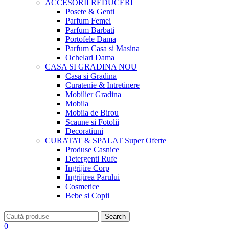
ACCESORII
REDUCERI
Posete & Genti
Parfum Femei
Parfum Barbati
Portofele Dama
Parfum Casa si Masina
Ochelari Dama
CASA SI GRADINA
NOU
Casa si Gradina
Curatenie & Intretinere
Mobilier Gradina
Mobila
Mobila de Birou
Scaune si Fotolii
Decoratiuni
CURATAT & SPALAT
Super Oferte
Produse Casnice
Detergenti Rufe
Ingrijire Corp
Ingrijirea Parului
Cosmetice
Bebe si Copii
Search
0