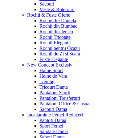
Sacouri
Veste & Bolerouri
Rochii & Fuste
Oferte
Rochii din Dantela
Rochii din Bumbac
Rochii din Jerseu
Rochii Tricotate
Rochii Elegante
Rochii pentru Ocazii
Rochii de Zi si Seara
Fuste Elegante
New Concept
Exclusiv
Haine Sport
Haine de Vara
Trening
Tricouri Dama
Pantaloni Scurti
Pantaloni Treisferturi
Pantaloni Office & Casual
Sacouri Dama
Incaltaminte Femei
Reduceri
Pantofi Dama
Sport Femei
Sandale Dama
Saboti Dama