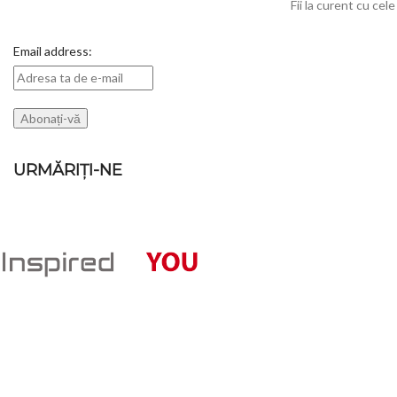
Fii la curent cu cel
Email address:
URMĂRIȚI-NE
POSTARI RECE
360 VI
Magazin online de haine, imbracaminte,
360 VI
incaltaminte, pentru femei, barbati si copii.
30 mar
Oferte la Ceasuri, Bijuterii, Accesorii si
Decoratiuni Casa si Gradina
PERFU