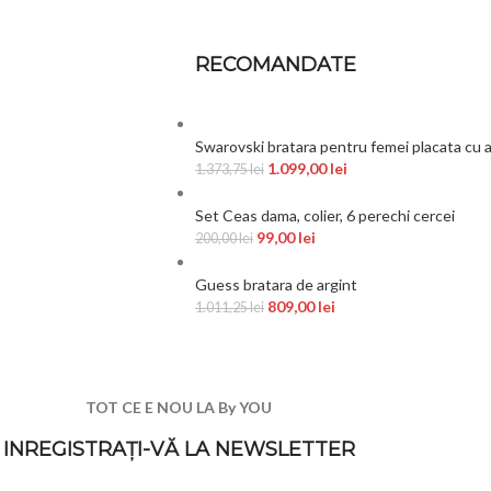
RECOMANDATE
Swarovski bratara pentru femei placata cu 
1.099,00
lei
1.373,75
lei
Set Ceas dama, colier, 6 perechi cercei
99,00
lei
200,00
lei
Guess bratara de argint
809,00
lei
1.011,25
lei
TOT CE E NOU LA By YOU
INREGISTRAȚI-VĂ LA NEWSLETTER