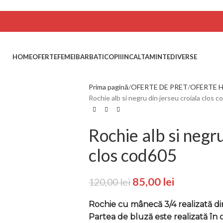
HOME
OFERTE
FEMEI
BARBATI
COPII
INCALTAMINTE
DIVERSE
Prima pagină
OFERTE DE PRET
OFERTE H
Rochie alb si negru din jerseu croiala clos 
Rochie alb si negru
clos cod605
85,00
lei
120,00
lei
Rochie cu mânecă 3/4 realizată din
Partea de bluză este realizată în 