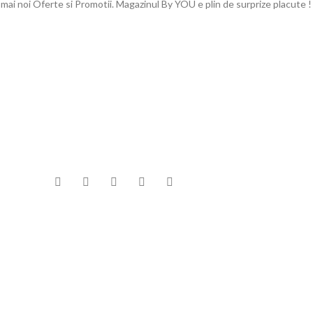
e mai noi Oferte si Promotii. Magazinul By YOU e plin de surprize placute !
NTE
INFORMATII
MENIU
DEO Booth – Platforma
Cum comand
Toate pr
DEO de Inchiriat
Cum se livreaza
Produse 
Termeni si conditii
Oferte si
tie 2022
1 Comment
Metode de plata
Accesorii 
Returnari
Casa & G
MARTE – Parfumuri
Politica de confidentialitate
Blog Mag