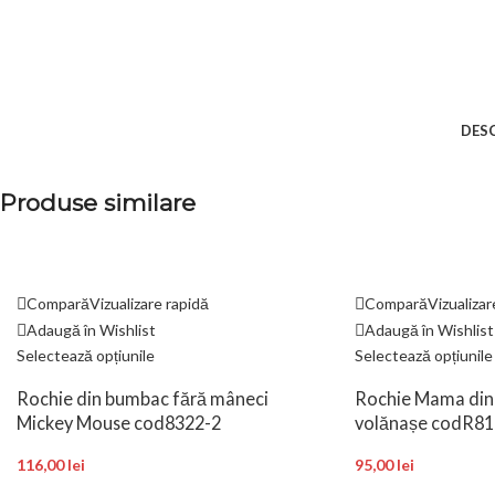
DES
Produse similare
Compară
Vizualizare rapidă
Compară
Vizualizar
Adaugă în Wishlist
Adaugă în Wishlist
Selectează opțiunile
Selectează opțiunile
Rochie din bumbac fără mâneci
Rochie Mama din 
Mickey Mouse cod8322-2
volănașe codR81
116,00
lei
95,00
lei