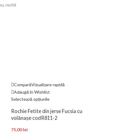
eu
,
rochii
Compară
Vizualizare rapidă
Compară
Vizual
Adaugă în Wishlist
Adaugă în Wishl
Selectează opțiunile
Cumpără produs
Rochie Fetite din jerse Fucsia cu
Rochita croial
volănașe codR811-2
speciale cod
75,00
lei
130,00
lei