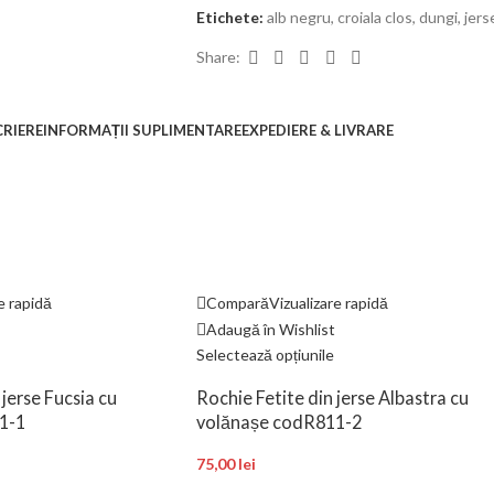
Etichete:
alb negru
,
croiala clos
,
dungi
,
jers
Share:
CRIERE
INFORMAȚII SUPLIMENTARE
EXPEDIERE & LIVRARE
e rapidă
Compară
Vizualizare rapidă
Adaugă în Wishlist
Selectează opțiunile
jerse Fucsia cu
Rochie Fetite din jerse Albastra cu
1-1
volănașe codR811-2
75,00
lei