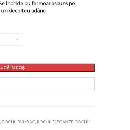
Se închide cu fermoar ascuns pe
și un decolteu adânc.
UGĂ ÎN COȘ
I
,
ROCHII BUMBAC
,
ROCHII ELEGANTE
,
ROCHII