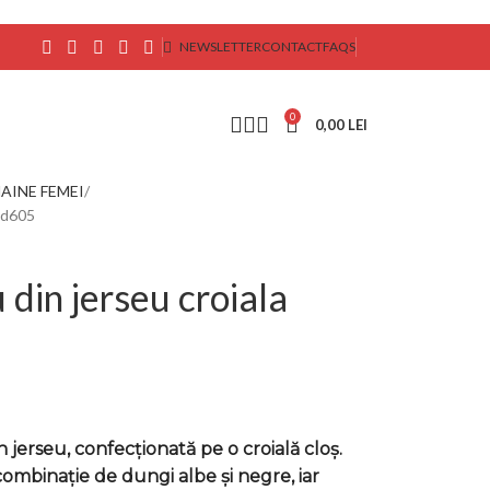
NEWSLETTER
CONTACT
FAQS
0
0,00
LEI
AINE FEMEI
cod605
 din jerseu croiala
 jerseu, confecționată pe o croială cloș.
combinație de dungi albe și negre, iar