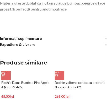
Materialul este dublat cu încă un strat de bumbac, ceea ce o face
groasă și perfectă pentru anotimpul rece.
Informații suplimentare
Expediere & Livrare
Produse similare
Rochie Dama Bumbac PineApple
Rochie galbena conica cu broderie
Alb cod60465
florala – Andra 02
65,00
lei
268,00
lei