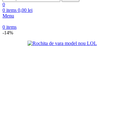
0
0
items
0,00
lei
Menu
0
items
-14%