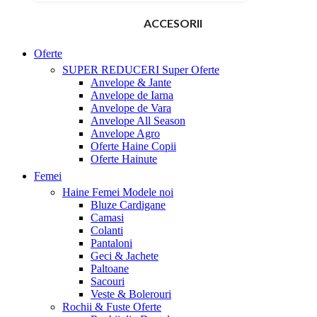
ACCESORII
Oferte
SUPER REDUCERI
Super Oferte
Anvelope & Jante
Anvelope de Iarna
Anvelope de Vara
Anvelope All Season
Anvelope Agro
Oferte Haine Copii
Oferte Hainute
Femei
Haine Femei
Modele noi
Bluze Cardigane
Camasi
Colanti
Pantaloni
Geci & Jachete
Paltoane
Sacouri
Veste & Bolerouri
Rochii & Fuste
Oferte