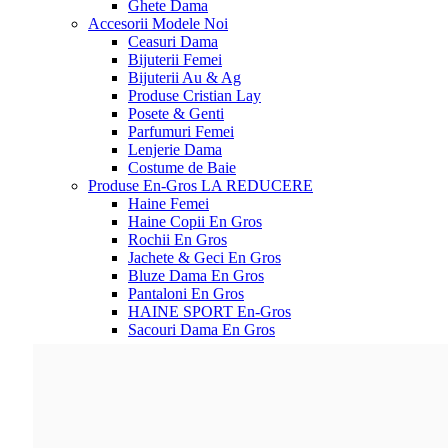
Ghete Dama
Accesorii
Modele Noi
Ceasuri Dama
Bijuterii Femei
Bijuterii Au & Ag
Produse Cristian Lay
Posete & Genti
Parfumuri Femei
Lenjerie Dama
Costume de Baie
Produse En-Gros
LA REDUCERE
Haine Femei
Haine Copii En Gros
Rochii En Gros
Jachete & Geci En Gros
Bluze Dama En Gros
Pantaloni En Gros
HAINE SPORT En-Gros
Sacouri Dama En Gros