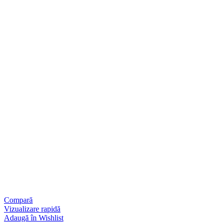
Compară
Vizualizare rapidă
Adaugă în Wishlist