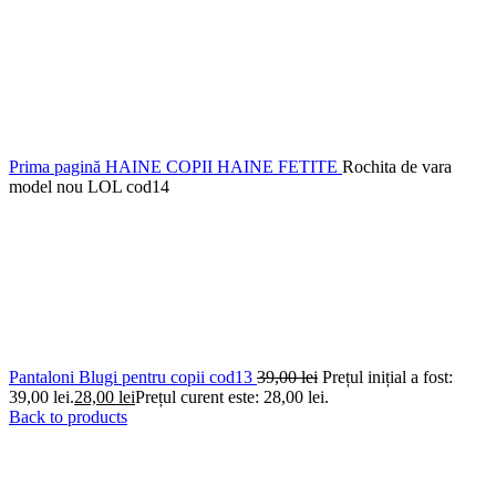
Prima pagină
HAINE COPII
HAINE FETITE
Rochita de vara
model nou LOL cod14
Pantaloni Blugi pentru copii cod13
39,00
lei
Prețul inițial a fost:
39,00 lei.
28,00
lei
Prețul curent este: 28,00 lei.
Back to products