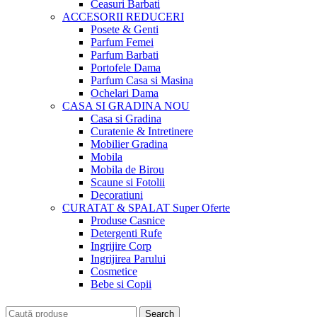
Ceasuri Barbati
ACCESORII
REDUCERI
Posete & Genti
Parfum Femei
Parfum Barbati
Portofele Dama
Parfum Casa si Masina
Ochelari Dama
CASA SI GRADINA
NOU
Casa si Gradina
Curatenie & Intretinere
Mobilier Gradina
Mobila
Mobila de Birou
Scaune si Fotolii
Decoratiuni
CURATAT & SPALAT
Super Oferte
Produse Casnice
Detergenti Rufe
Ingrijire Corp
Ingrijirea Parului
Cosmetice
Bebe si Copii
Search