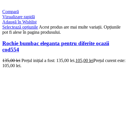
Compară
Vizualizare rapidă
Adaugă în Wishlist
Selectează opțiunile
Acest produs are mai multe variații. Opțiunile
pot fi alese în pagina produsului.
Rochie bumbac eleganta pentru diferite ocazii
cod554
135,00
lei
Prețul inițial a fost: 135,00 lei.
105,00
lei
Prețul curent este:
105,00 lei.