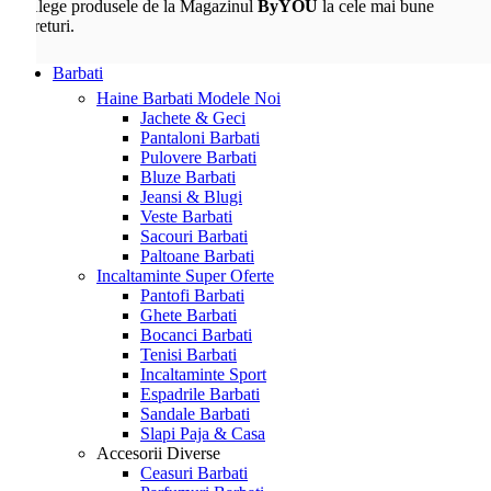
Alege produsele de la Magazinul
ByYOU
la cele mai bune
preturi.
Barbati
Haine Barbati
Modele Noi
Jachete & Geci
Pantaloni Barbati
Pulovere Barbati
Bluze Barbati
Jeansi & Blugi
Veste Barbati
Sacouri Barbati
Paltoane Barbati
Incaltaminte
Super Oferte
Pantofi Barbati
Ghete Barbati
Bocanci Barbati
Tenisi Barbati
Incaltaminte Sport
Espadrile Barbati
Sandale Barbati
Slapi Paja & Casa
Accesorii
Diverse
Ceasuri Barbati