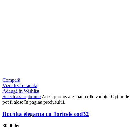
Compară
Vizualizare rapidă
Adaugă în Wishlist
Selectează opțiunile
Acest produs are mai multe variații. Opțiunile
pot fi alese în pagina produsului.
Rochita eleganta cu floricele cod32
30,00
lei