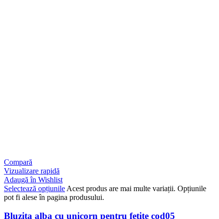
Compară
Vizualizare rapidă
Adaugă în Wishlist
Selectează opțiunile
Acest produs are mai multe variații. Opțiunile
pot fi alese în pagina produsului.
Bluzita alba cu unicorn pentru fetite cod05