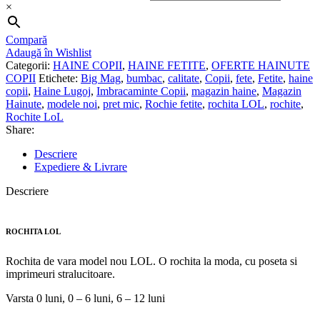
×
Compară
Adaugă în Wishlist
Categorii:
HAINE COPII
,
HAINE FETITE
,
OFERTE HAINUTE
COPII
Etichete:
Big Mag
,
bumbac
,
calitate
,
Copii
,
fete
,
Fetite
,
haine
copii
,
Haine Lugoj
,
Imbracaminte Copii
,
magazin haine
,
Magazin
Hainute
,
modele noi
,
pret mic
,
Rochie fetite
,
rochita LOL
,
rochite
,
Rochite LoL
Share:
Descriere
Expediere & Livrare
Descriere
ROCHITA LOL
Rochita de vara model nou LOL. O rochita la moda, cu poseta si
imprimeuri stralucitoare.
Varsta 0 luni, 0 – 6 luni, 6 – 12 luni