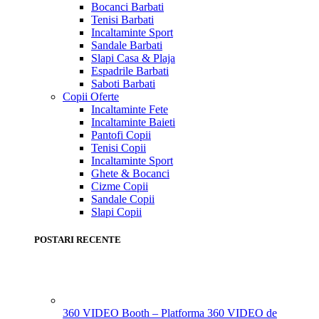
Bocanci Barbati
Tenisi Barbati
Incaltaminte Sport
Sandale Barbati
Slapi Casa & Plaja
Espadrile Barbati
Saboti Barbati
Copii
Oferte
Incaltaminte Fete
Incaltaminte Baieti
Pantofi Copii
Tenisi Copii
Incaltaminte Sport
Ghete & Bocanci
Cizme Copii
Sandale Copii
Slapi Copii
POSTARI RECENTE
360 VIDEO Booth – Platforma 360 VIDEO de