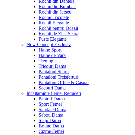
Rochii din Dantela
Rochii din Bumbac
Rochii din Jerseu
Rochii Tricotate
Rochii Elegante
Rochii pentru Ocazii
Rochii de Zi si Seara
Fuste Elegante
New Concept
Exclusiv
Haine Sport
Haine de Vara
Trening
Tricouri Dama
Pantaloni Scurti
Pantaloni Treisferturi
Pantaloni Office & Casual
Sacouri Dama
Incaltaminte Femei
Reduceri
Pantofi Dama
Sport Femei
Sandale Dama
Saboti Dama
Slapi Dama
Botine Dama
Cizme Femei