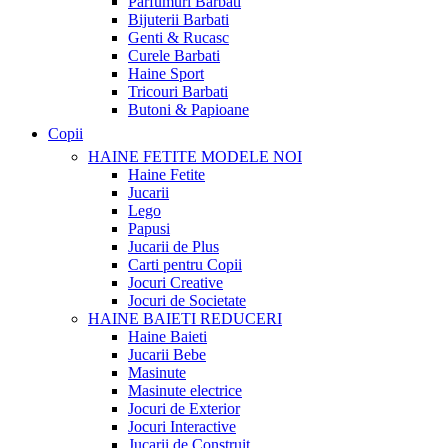
Parfumuri Barbati
Bijuterii Barbati
Genti & Rucasc
Curele Barbati
Haine Sport
Tricouri Barbati
Butoni & Papioane
Copii
HAINE FETITE
MODELE NOI
Haine Fetite
Jucarii
Lego
Papusi
Jucarii de Plus
Carti pentru Copii
Jocuri Creative
Jocuri de Societate
HAINE BAIETI
REDUCERI
Haine Baieti
Jucarii Bebe
Masinute
Masinute electrice
Jocuri de Exterior
Jocuri Interactive
Jucarii de Construit