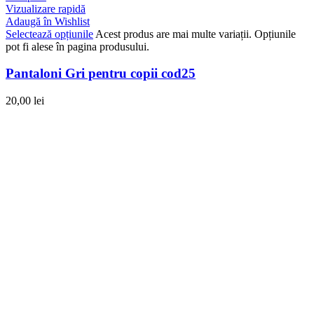
Vizualizare rapidă
Adaugă în Wishlist
Selectează opțiunile
Acest produs are mai multe variații. Opțiunile
pot fi alese în pagina produsului.
Pantaloni Gri pentru copii cod25
20,00
lei