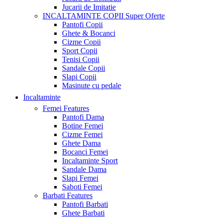
Jucarii de Imitatie
INCALTAMINTE COPII
Super Oferte
Pantofi Copii
Ghete & Bocanci
Cizme Copii
Sport Copii
Tenisi Copii
Sandale Copii
Slapi Copii
Masinute cu pedale
Incaltaminte
Femei
Features
Pantofi Dama
Botine Femei
Cizme Femei
Ghete Dama
Bocanci Femei
Incaltaminte Sport
Sandale Dama
Slapi Femei
Saboti Femei
Barbati
Features
Pantofi Barbati
Ghete Barbati