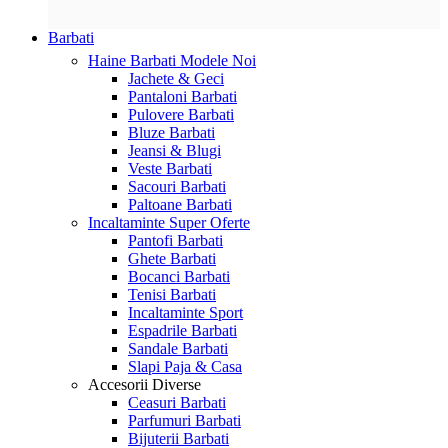
Barbati
Haine Barbati
Modele Noi
Jachete & Geci
Pantaloni Barbati
Pulovere Barbati
Bluze Barbati
Jeansi & Blugi
Veste Barbati
Sacouri Barbati
Paltoane Barbati
Incaltaminte
Super Oferte
Pantofi Barbati
Ghete Barbati
Bocanci Barbati
Tenisi Barbati
Incaltaminte Sport
Espadrile Barbati
Sandale Barbati
Slapi Paja & Casa
Accesorii
Diverse
Ceasuri Barbati
Parfumuri Barbati
Bijuterii Barbati