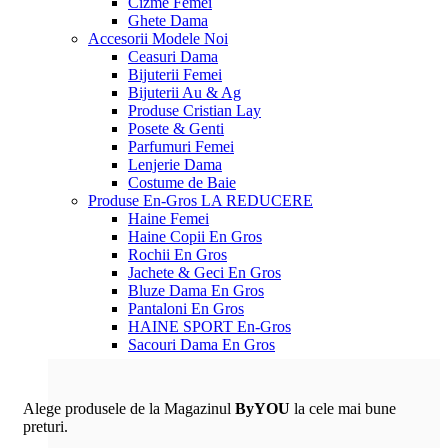
Cizme Femei
Ghete Dama
Accesorii
Modele Noi
Ceasuri Dama
Bijuterii Femei
Bijuterii Au & Ag
Produse Cristian Lay
Posete & Genti
Parfumuri Femei
Lenjerie Dama
Costume de Baie
Produse En-Gros
LA REDUCERE
Haine Femei
Haine Copii En Gros
Rochii En Gros
Jachete & Geci En Gros
Bluze Dama En Gros
Pantaloni En Gros
HAINE SPORT En-Gros
Sacouri Dama En Gros
Alege produsele de la Magazinul
ByYOU
la cele mai bune
preturi.