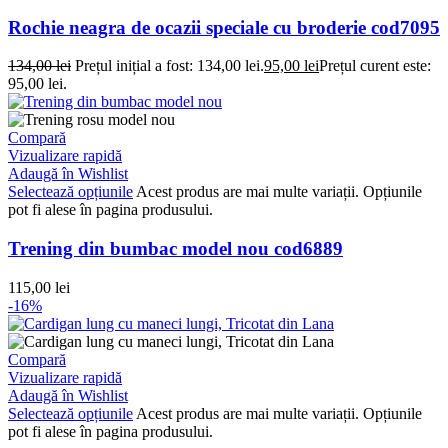
Rochie neagra de ocazii speciale cu broderie cod7095
134,00
lei
Prețul inițial a fost: 134,00 lei.
95,00
lei
Prețul curent este:
95,00 lei.
Compară
Vizualizare rapidă
Adaugă în Wishlist
Selectează opțiunile
Acest produs are mai multe variații. Opțiunile
pot fi alese în pagina produsului.
Trening din bumbac model nou cod6889
115,00
lei
-16%
Compară
Vizualizare rapidă
Adaugă în Wishlist
Selectează opțiunile
Acest produs are mai multe variații. Opțiunile
pot fi alese în pagina produsului.