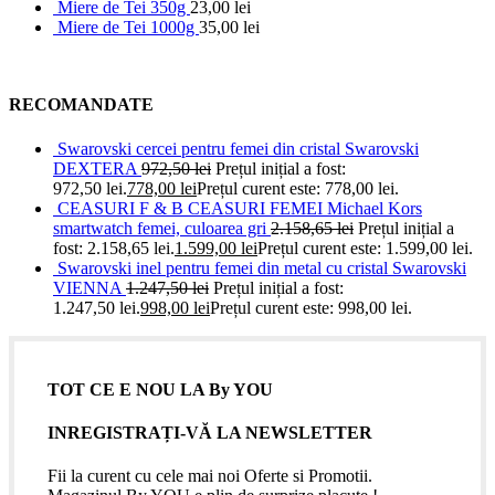
Miere de Tei 350g
23,00
lei
Miere de Tei 1000g
35,00
lei
RECOMANDATE
Swarovski cercei pentru femei din cristal Swarovski
DEXTERA
972,50
lei
Prețul inițial a fost:
972,50 lei.
778,00
lei
Prețul curent este: 778,00 lei.
CEASURI F & B CEASURI FEMEI Michael Kors
smartwatch femei, culoarea gri
2.158,65
lei
Prețul inițial a
fost: 2.158,65 lei.
1.599,00
lei
Prețul curent este: 1.599,00 lei.
Swarovski inel pentru femei din metal cu cristal Swarovski
VIENNA
1.247,50
lei
Prețul inițial a fost:
1.247,50 lei.
998,00
lei
Prețul curent este: 998,00 lei.
TOT CE E NOU LA By YOU
INREGISTRAȚI-VĂ LA NEWSLETTER
Fii la curent cu cele mai noi Oferte si Promotii.