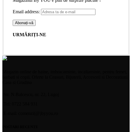
Magazinul By YOU e plin de surprize placute !
Email address:
URMĂRIȚI-NE
Magazin online de haine, imbracaminte, incaltaminte, pentru femei,
barbati si copii. Oferte la Ceasuri, Bijuterii, Accesorii si Decoratiuni
Casa si Gradina
Str. N.Balcescu, nr. 22, Lugoj
Tel: 0722 584 931
E-mail: comenzi(@)byyou.ro
POSTARI RECENTE