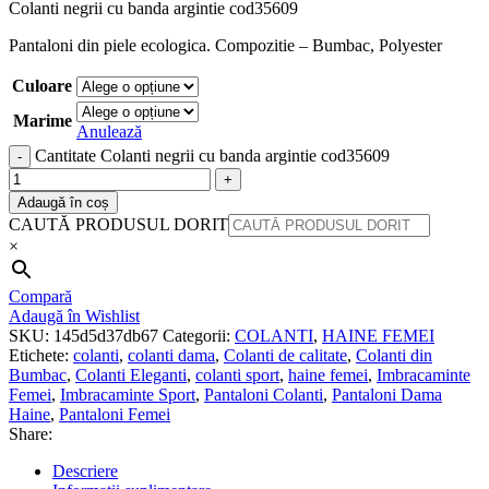
Colanti negrii cu banda argintie cod35609
Pantaloni din piele ecologica. Compozitie – Bumbac, Polyester
Culoare
Marime
Anulează
Cantitate Colanti negrii cu banda argintie cod35609
Adaugă în coș
CAUTĂ PRODUSUL DORIT
×
Compară
Adaugă în Wishlist
SKU:
145d5d37db67
Categorii:
COLANTI
,
HAINE FEMEI
Etichete:
colanti
,
colanti dama
,
Colanti de calitate
,
Colanti din
Bumbac
,
Colanti Eleganti
,
colanti sport
,
haine femei
,
Imbracaminte
Femei
,
Imbracaminte Sport
,
Pantaloni Colanti
,
Pantaloni Dama
Haine
,
Pantaloni Femei
Share:
Descriere