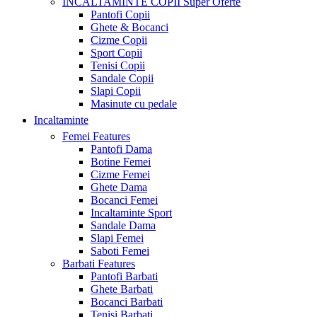
INCALTAMINTE COPII
Super Oferte
Pantofi Copii
Ghete & Bocanci
Cizme Copii
Sport Copii
Tenisi Copii
Sandale Copii
Slapi Copii
Masinute cu pedale
Incaltaminte
Femei
Features
Pantofi Dama
Botine Femei
Cizme Femei
Ghete Dama
Bocanci Femei
Incaltaminte Sport
Sandale Dama
Slapi Femei
Saboti Femei
Barbati
Features
Pantofi Barbati
Ghete Barbati
Bocanci Barbati
Tenisi Barbati