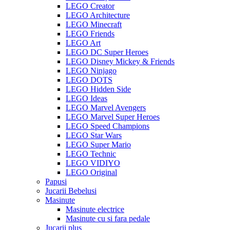
LEGO Creator
LEGO Architecture
LEGO Minecraft
LEGO Friends
LEGO Art
LEGO DC Super Heroes
LEGO Disney Mickey & Friends
LEGO Ninjago
LEGO DOTS
LEGO Hidden Side
LEGO Ideas
LEGO Marvel Avengers
LEGO Marvel Super Heroes
LEGO Speed Champions
LEGO Star Wars
LEGO Super Mario
LEGO Technic
LEGO VIDIYO
LEGO Original
Papusi
Jucarii Bebelusi
Masinute
Masinute electrice
Masinute cu si fara pedale
Jucarii plus