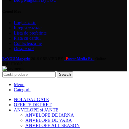
Blog Magazin ByYOU
Contul Meu
Logheaza-te
Inregistreaza-te
Lista de preferinte
Plata cu cardul
Contacteaza-ne
Despre noi
ByYOU Magazin
2019 CREATED BY
ower Media Fx -
Online
- P
SOLUTIONS.
Search
Menu
Categorii
NOI ADAUGATE
OFERTE DE PRET
ANVELOPE si JANTE
ANVELOPE DE IARNA
ANVELOPE DE VARA
ANVELOPE ALL SEASON