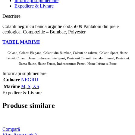
Informații suplimentare
Expediere & Livrare
Descriere
Colanti negrii cu banda argintie cod35609 Pantaloni din piele
ecologica. Compozitie – Bumbac, Polyester
TABEL MARIMI
Colanti, Colanti Eleganti, Colanti din Bumbac, Colanti de calitate, Colanti Sport, Haine
Femei, Colanti Dama, Imbracaminte Sport, Pantaloni Colanti, Pantaloni femei, Pantaloni
Dama Haine, Haine Femei, Imbracaminte Femei Haine Ieftine si Bune
Informații suplimentare
Culoare
NEGRU
Marime
M
,
S
,
XS
Expediere & Livrare
Produse similare
Compară
Vizualizare rapidă