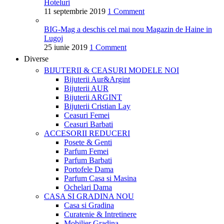
Hoteluri
11 septembrie 2019
1 Comment
BIG-Mag a deschis cel mai nou Magazin de Haine in
Lugoj
25 iunie 2019
1 Comment
Diverse
BIJUTERII & CEASURI
MODELE NOI
Bijuterii Aur&Argint
Bijuterii AUR
Bijuterii ARGINT
Bijuterii Cristian Lay
Ceasuri Femei
Ceasuri Barbati
ACCESORII
REDUCERI
Posete & Genti
Parfum Femei
Parfum Barbati
Portofele Dama
Parfum Casa si Masina
Ochelari Dama
CASA SI GRADINA
NOU
Casa si Gradina
Curatenie & Intretinere
Mobilier Gradina