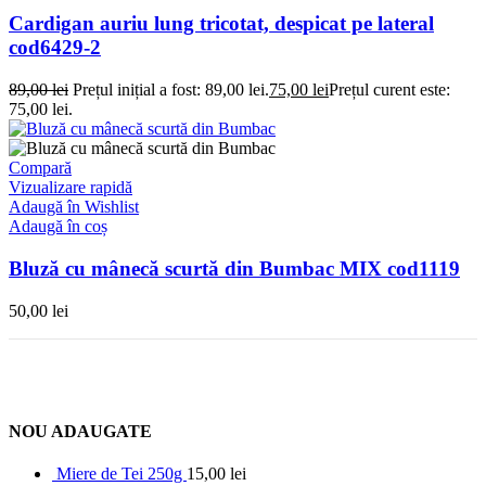
Cardigan auriu lung tricotat, despicat pe lateral
cod6429-2
89,00
lei
Prețul inițial a fost: 89,00 lei.
75,00
lei
Prețul curent este:
75,00 lei.
Compară
Vizualizare rapidă
Adaugă în Wishlist
Adaugă în coș
Bluză cu mânecă scurtă din Bumbac MIX cod1119
50,00
lei
NOU ADAUGATE
Miere de Tei 250g
15,00
lei