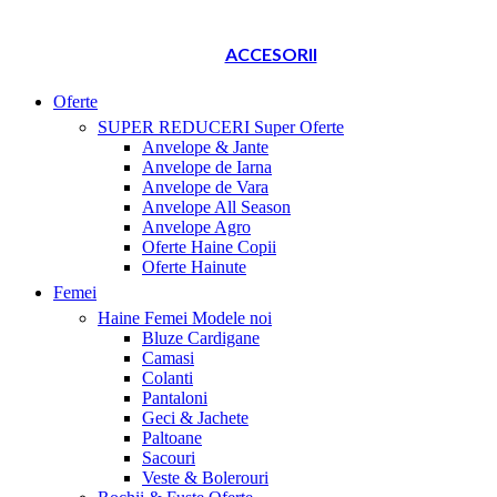
ACCESORII
Oferte
SUPER REDUCERI
Super Oferte
Anvelope & Jante
Anvelope de Iarna
Anvelope de Vara
Anvelope All Season
Anvelope Agro
Oferte Haine Copii
Oferte Hainute
Femei
Haine Femei
Modele noi
Bluze Cardigane
Camasi
Colanti
Pantaloni
Geci & Jachete
Paltoane
Sacouri
Veste & Bolerouri