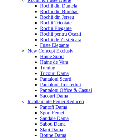
Rochii & Fuste
Oferte
Rochii din Dantela
Rochii din Bumbac
Rochii din Jerseu
Rochii Tricotate
Rochii Elegante
Rochii pentru Ocazii
Rochii de Zi si Seara
Fuste Elegante
New Concept
Exclusiv
Haine Sport
Haine de Vara
Trening
Tricouri Dama
Pantaloni Scurti
Pantaloni Treisferturi
Pantaloni Office & Casual
Sacouri Dama
Incaltaminte Femei
Reduceri
Pantofi Dama
Sport Femei
Sandale Dama
Saboti Dama
Slapi Dama
Botine Dama