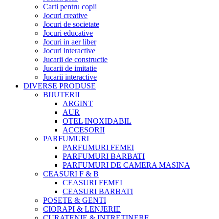
Carti pentru copii
Jocuri creative
Jocuri de societate
Jocuri educative
Jocuri in aer liber
Jocuri interactive
Jucarii de constructie
Jucarii de imitatie
Jucarii interactive
DIVERSE PRODUSE
BIJUTERII
ARGINT
AUR
OTEL INOXIDABIL
ACCESORII
PARFUMURI
PARFUMURI FEMEI
PARFUMURI BARBATI
PARFUMURI DE CAMERA MASINA
CEASURI F & B
CEASURI FEMEI
CEASURI BARBATI
POSETE & GENTI
CIORAPI & LENJERIE
CURATENIE & INTRETINERE