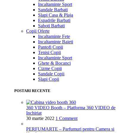
Incaltaminte Sport
Sandale Barbati
Slapi Casa & Plaja
Espadrile Barbati
Saboti Barbati
Copii
Oferte
Incaltaminte Fete
Incaltaminte Baieti
Pantofi Copii
Tenisi Copii
Incaltaminte Sport
Ghete & Bocanci
Cizme Copii
Sandale Copii
Slapi Copii
POSTARI RECENTE
360 VIDEO Booth – Platforma 360 VIDEO de
Inchiriat
30 martie 2022
1 Comment
PERFUMARTE – Parfumuri pentru Camera si