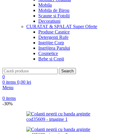
Mobila
Mobila de Birou
Scaune si Fotolii
Decoratiuni
CURATAT & SPALAT
Super Oferte
Produse Casnice
Detergenti Rufe
Ingrijire Corp
Ingrijirea Parului
Cosmetice
Bebe si Copii
Search
0
0
items
0,00
lei
Menu
0
items
-30%