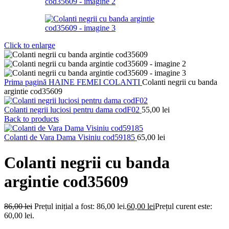
Click to enlarge
Prima pagină
HAINE FEMEI
COLANTI
Colanti negrii cu banda
argintie cod35609
Colanti negrii luciosi pentru dama codF02
55,00
lei
Back to products
Colanti de Vara Dama Visiniu cod59185
65,00
lei
Colanti negrii cu banda
argintie cod35609
86,00
lei
Prețul inițial a fost: 86,00 lei.
60,00
lei
Prețul curent este:
60,00 lei.