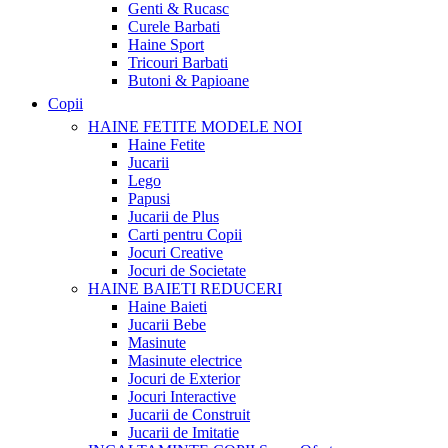
Genti & Rucasc
Curele Barbati
Haine Sport
Tricouri Barbati
Butoni & Papioane
Copii
HAINE FETITE
MODELE NOI
Haine Fetite
Jucarii
Lego
Papusi
Jucarii de Plus
Carti pentru Copii
Jocuri Creative
Jocuri de Societate
HAINE BAIETI
REDUCERI
Haine Baieti
Jucarii Bebe
Masinute
Masinute electrice
Jocuri de Exterior
Jocuri Interactive
Jucarii de Construit
Jucarii de Imitatie