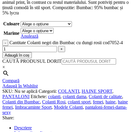
animal print, în contrast cu restul materialului. Sunt potriviți pentru o
ținută comodă în stil sport. Compozitie: Bumbac: 95% bumbac și
5% lycra
Culoare
Marime
Anulează
Cantitate Colanti negri din Bumbac cu dungi rosii cod7052-4
Adaugă în coș
CAUTĂ PRODUSUL DORIT
×
Compară
Adaugă în Wishlist
SKU:
Nu se aplică
Categorii:
COLANTI
,
HAINE SPORT
,
PANTALONI
Etichete:
colanti
,
colanti dama
,
Colanti de calitate
,
Colanti din Bumbac
,
Colanti Rosi
,
colanti sport
,
femei
,
haine
,
haine
femei
,
Imbracaminte Sport
,
Modele Colanti
,
pantaloni-femei-dama-
sexy
Share:
Descriere