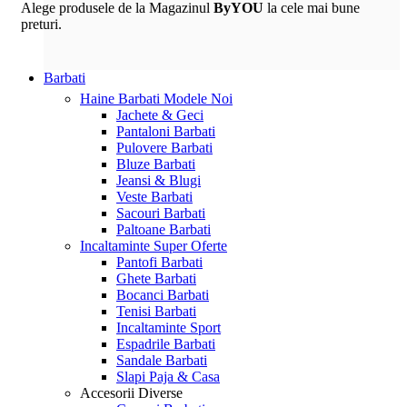
Alege produsele de la Magazinul
ByYOU
la cele mai bune
preturi.
Barbati
Haine Barbati
Modele Noi
Jachete & Geci
Pantaloni Barbati
Pulovere Barbati
Bluze Barbati
Jeansi & Blugi
Veste Barbati
Sacouri Barbati
Paltoane Barbati
Incaltaminte
Super Oferte
Pantofi Barbati
Ghete Barbati
Bocanci Barbati
Tenisi Barbati
Incaltaminte Sport
Espadrile Barbati
Sandale Barbati
Slapi Paja & Casa
Accesorii
Diverse