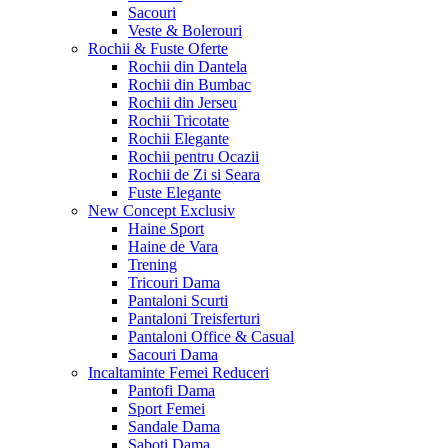
Sacouri
Veste & Bolerouri
Rochii & Fuste
Oferte
Rochii din Dantela
Rochii din Bumbac
Rochii din Jerseu
Rochii Tricotate
Rochii Elegante
Rochii pentru Ocazii
Rochii de Zi si Seara
Fuste Elegante
New Concept
Exclusiv
Haine Sport
Haine de Vara
Trening
Tricouri Dama
Pantaloni Scurti
Pantaloni Treisferturi
Pantaloni Office & Casual
Sacouri Dama
Incaltaminte Femei
Reduceri
Pantofi Dama
Sport Femei
Sandale Dama
Saboti Dama