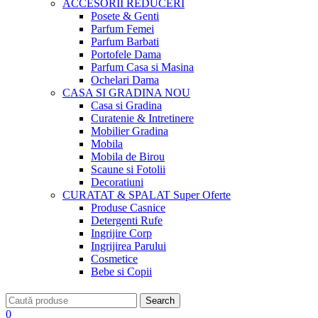
ACCESORII
REDUCERI
Posete & Genti
Parfum Femei
Parfum Barbati
Portofele Dama
Parfum Casa si Masina
Ochelari Dama
CASA SI GRADINA
NOU
Casa si Gradina
Curatenie & Intretinere
Mobilier Gradina
Mobila
Mobila de Birou
Scaune si Fotolii
Decoratiuni
CURATAT & SPALAT
Super Oferte
Produse Casnice
Detergenti Rufe
Ingrijire Corp
Ingrijirea Parului
Cosmetice
Bebe si Copii
Search
0