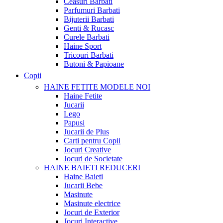
Ceasuri Barbati
Parfumuri Barbati
Bijuterii Barbati
Genti & Rucasc
Curele Barbati
Haine Sport
Tricouri Barbati
Butoni & Papioane
Copii
HAINE FETITE
MODELE NOI
Haine Fetite
Jucarii
Lego
Papusi
Jucarii de Plus
Carti pentru Copii
Jocuri Creative
Jocuri de Societate
HAINE BAIETI
REDUCERI
Haine Baieti
Jucarii Bebe
Masinute
Masinute electrice
Jocuri de Exterior
Jocuri Interactive