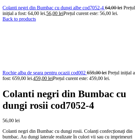
Colanti negri din Bumbac cu dungi albe cod7052-4
64,00
lei
Prețul
inițial a fost: 64,00 lei.
56,00
lei
Prețul curent este: 56,00 lei.
Back to products
Rochie alba de seara pentru ocazii cod002
659,00
lei
Prețul inițial a
fost: 659,00 lei.
459,00
lei
Prețul curent este: 459,00 lei.
Colanti negri din Bumbac cu
dungi rosii cod7052-4
56,00
lei
Colanti negri din Bumbac cu dungi rosii. Colanți confecționați din
bumbac. Au dungi laterale realizate în culori vii sau cu imprimeuri