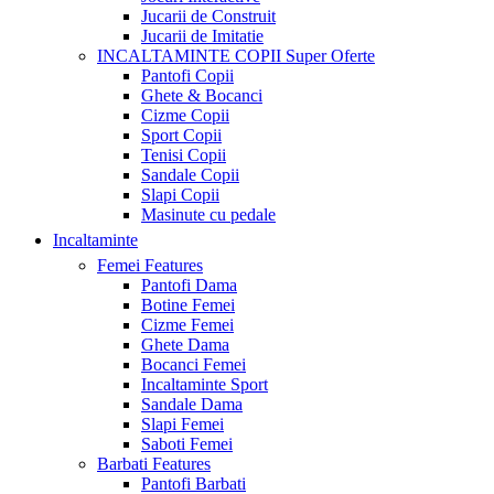
Jucarii de Construit
Jucarii de Imitatie
INCALTAMINTE COPII
Super Oferte
Pantofi Copii
Ghete & Bocanci
Cizme Copii
Sport Copii
Tenisi Copii
Sandale Copii
Slapi Copii
Masinute cu pedale
Incaltaminte
Femei
Features
Pantofi Dama
Botine Femei
Cizme Femei
Ghete Dama
Bocanci Femei
Incaltaminte Sport
Sandale Dama
Slapi Femei
Saboti Femei
Barbati
Features
Pantofi Barbati