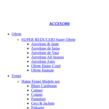
ACCESORII
Oferte
SUPER REDUCERI
Super Oferte
Anvelope & Jante
Anvelope de Iarna
Anvelope de Vara
Anvelope All Season
Anvelope Agro
Oferte Haine Copii
Oferte Hainute
Femei
Haine Femei
Modele noi
Bluze Cardigane
Camasi
Colanti
Pantaloni
Geci & Jachete
Paltoane