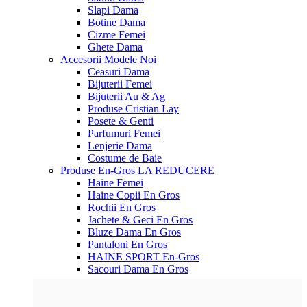
Slapi Dama
Botine Dama
Cizme Femei
Ghete Dama
Accesorii
Modele Noi
Ceasuri Dama
Bijuterii Femei
Bijuterii Au & Ag
Produse Cristian Lay
Posete & Genti
Parfumuri Femei
Lenjerie Dama
Costume de Baie
Produse En-Gros
LA REDUCERE
Haine Femei
Haine Copii En Gros
Rochii En Gros
Jachete & Geci En Gros
Bluze Dama En Gros
Pantaloni En Gros
HAINE SPORT En-Gros
Sacouri Dama En Gros