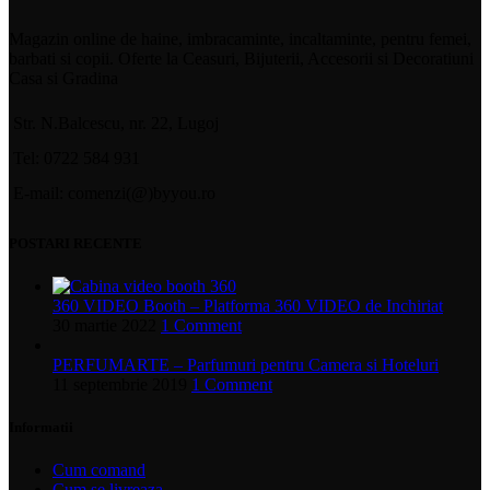
Magazin online de haine, imbracaminte, incaltaminte, pentru femei,
barbati si copii. Oferte la Ceasuri, Bijuterii, Accesorii si Decoratiuni
Casa si Gradina
Str. N.Balcescu, nr. 22, Lugoj
Tel: 0722 584 931
E-mail: comenzi(@)byyou.ro
POSTARI RECENTE
360 VIDEO Booth – Platforma 360 VIDEO de Inchiriat
30 martie 2022
1 Comment
PERFUMARTE – Parfumuri pentru Camera si Hoteluri
11 septembrie 2019
1 Comment
Informatii
Cum comand
Cum se livreaza