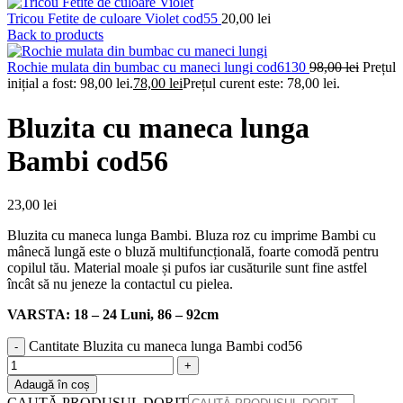
Tricou Fetite de culoare Violet cod55
20,00
lei
Back to products
Rochie mulata din bumbac cu maneci lungi cod6130
98,00
lei
Prețul
inițial a fost: 98,00 lei.
78,00
lei
Prețul curent este: 78,00 lei.
Bluzita cu maneca lunga
Bambi cod56
23,00
lei
Bluzita cu maneca lunga Bambi. Bluza roz cu imprime Bambi cu
mânecă lungă este o bluză multifuncțională, foarte comodă pentru
copilul tău. Material moale și pufos iar cusăturile sunt fine astfel
încât să nu jeneze la contactul cu pielea.
VARSTA: 18 – 24 Luni, 86 – 92cm
Cantitate Bluzita cu maneca lunga Bambi cod56
Adaugă în coș
CAUTĂ PRODUSUL DORIT