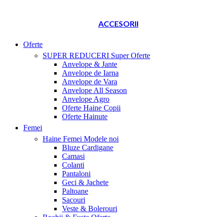
ACCESORII
Oferte
SUPER REDUCERI
Super Oferte
Anvelope & Jante
Anvelope de Iarna
Anvelope de Vara
Anvelope All Season
Anvelope Agro
Oferte Haine Copii
Oferte Hainute
Femei
Haine Femei
Modele noi
Bluze Cardigane
Camasi
Colanti
Pantaloni
Geci & Jachete
Paltoane
Sacouri
Veste & Bolerouri