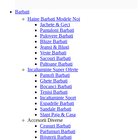
Barbati
Haine Barbati
Modele Noi
Jachete & Geci
Pantaloni Barbati
Pulovere Barbati
Bluze Barbati
Jeansi & Blugi
Veste Barbati
Sacouri Barbati
Paltoane Barbati
Incaltaminte
Super Oferte
Pantofi Barbati
Ghete Barbati
Bocanci Barbati
Tenisi Barbati
Incaltaminte Sport
Espadrile Barbati
Sandale Barbati
Slapi Paja & Casa
Accesorii
Diverse
Ceasuri Barbati
Parfumuri Barbati
Bijuterii Barbati