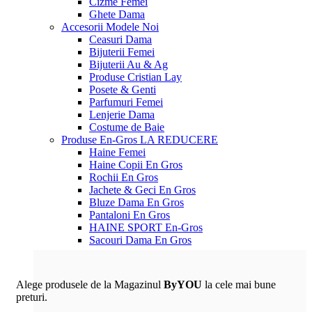
Cizme Femei
Ghete Dama
Accesorii
Modele Noi
Ceasuri Dama
Bijuterii Femei
Bijuterii Au & Ag
Produse Cristian Lay
Posete & Genti
Parfumuri Femei
Lenjerie Dama
Costume de Baie
Produse En-Gros
LA REDUCERE
Haine Femei
Haine Copii En Gros
Rochii En Gros
Jachete & Geci En Gros
Bluze Dama En Gros
Pantaloni En Gros
HAINE SPORT En-Gros
Sacouri Dama En Gros
Alege produsele de la Magazinul
ByYOU
la cele mai bune
preturi.