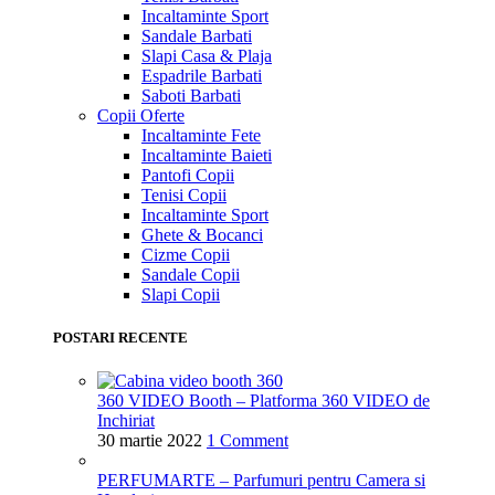
Incaltaminte Sport
Sandale Barbati
Slapi Casa & Plaja
Espadrile Barbati
Saboti Barbati
Copii
Oferte
Incaltaminte Fete
Incaltaminte Baieti
Pantofi Copii
Tenisi Copii
Incaltaminte Sport
Ghete & Bocanci
Cizme Copii
Sandale Copii
Slapi Copii
POSTARI RECENTE
360 VIDEO Booth – Platforma 360 VIDEO de
Inchiriat
30 martie 2022
1 Comment
PERFUMARTE – Parfumuri pentru Camera si