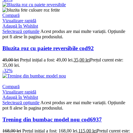
Compară
Vizualizare rapidă
Adaugă în Wishlist
Selectează opțiunile
Acest produs are mai multe variații. Opțiunile
pot fi alese în pagina produsului.
Bluzita roz cu paiete reversibile cod92
49,00
lei
Prețul inițial a fost: 49,00 lei.
35,00
lei
Prețul curent este:
35,00 lei.
-32%
Compară
Vizualizare rapidă
Adaugă în Wishlist
Selectează opțiunile
Acest produs are mai multe variații. Opțiunile
pot fi alese în pagina produsului.
Trening din bumbac model nou cod6937
168,00
lei
Prețul inițial a fost: 168,00 lei.
115,00
lei
Prețul curent este: