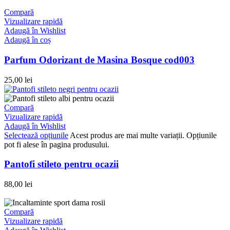
Compară
Vizualizare rapidă
Adaugă în Wishlist
Adaugă în coș
Parfum Odorizant de Masina Bosque cod003
25,00
lei
Compară
Vizualizare rapidă
Adaugă în Wishlist
Selectează opțiunile
Acest produs are mai multe variații. Opțiunile
pot fi alese în pagina produsului.
Pantofi stileto pentru ocazii
88,00
lei
Compară
Vizualizare rapidă