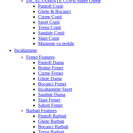
INCALTAMINTE COPII
Super Oferte
Pantofi Copii
Ghete & Bocanci
Cizme Copii
Sport Copii
Tenisi Copii
Sandale Copii
Slapi Copii
Masinute cu pedale
Incaltaminte
Femei
Features
Pantofi Dama
Botine Femei
Cizme Femei
Ghete Dama
Bocanci Femei
Incaltaminte Sport
Sandale Dama
Slapi Femei
Saboti Femei
Barbati
Features
Pantofi Barbati
Ghete Barbati
Bocanci Barbati
Tenisi Barbati