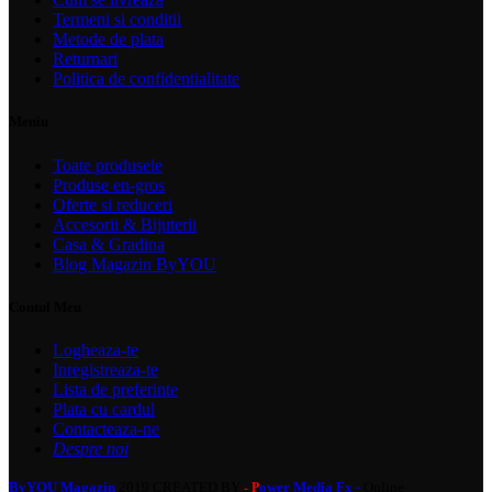
Termeni si conditii
Metode de plata
Returnari
Politica de confidentialitate
Meniu
Toate produsele
Produse en-gros
Oferte si reduceri
Accesorii & Bijuterii
Casa & Gradina
Blog Magazin ByYOU
Contul Meu
Logheaza-te
Inregistreaza-te
Lista de preferinte
Plata cu cardul
Contacteaza-ne
Despre noi
ByYOU Magazin
2019 CREATED BY
ower Media Fx -
Online
- P