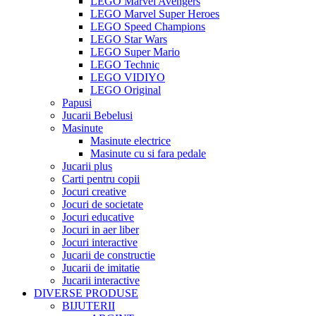
LEGO Marvel Avengers
LEGO Marvel Super Heroes
LEGO Speed Champions
LEGO Star Wars
LEGO Super Mario
LEGO Technic
LEGO VIDIYO
LEGO Original
Papusi
Jucarii Bebelusi
Masinute
Masinute electrice
Masinute cu si fara pedale
Jucarii plus
Carti pentru copii
Jocuri creative
Jocuri de societate
Jocuri educative
Jocuri in aer liber
Jocuri interactive
Jucarii de constructie
Jucarii de imitatie
Jucarii interactive
DIVERSE PRODUSE
BIJUTERII