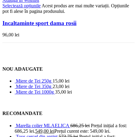
Adaugă în Wishlist
Selectează opțiunile
Acest produs are mai multe variații. Opțiunile
pot fi alese în pagina produsului.
Incaltaminte sport dama rosii
96,00
lei
NOU ADAUGATE
Miere de Tei 250g
15,00
lei
Miere de Tei 350g
23,00
lei
Miere de Tei 1000g
35,00
lei
RECOMANDATE
Marella colier MLAELICA
686,25
lei
Prețul inițial a fost:
686,25 lei.
549,00
lei
Prețul curent este: 549,00 lei.
Tous cercel din argint
573,75
lei
Prețul inițial a fost: