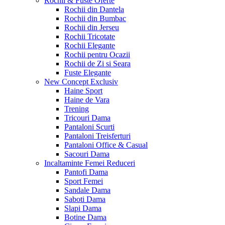
Rochii & Fuste
Oferte
Rochii din Dantela
Rochii din Bumbac
Rochii din Jerseu
Rochii Tricotate
Rochii Elegante
Rochii pentru Ocazii
Rochii de Zi si Seara
Fuste Elegante
New Concept
Exclusiv
Haine Sport
Haine de Vara
Trening
Tricouri Dama
Pantaloni Scurti
Pantaloni Treisferturi
Pantaloni Office & Casual
Sacouri Dama
Incaltaminte Femei
Reduceri
Pantofi Dama
Sport Femei
Sandale Dama
Saboti Dama
Slapi Dama
Botine Dama