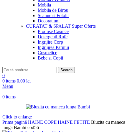
Mobila
Mobila de Birou
Scaune si Fotolii
Decoratiuni
CURATAT & SPALAT
Super Oferte
Produse Casnice
Detergenti Rufe
Ingrijire Corp
Ingrijirea Parului
Cosmetice
Bebe si Copii
Search
0
0
items
0,00
lei
Menu
0
items
Click to enlarge
Prima pagină
HAINE COPII
HAINE FETITE
Bluzita cu maneca
lunga Bambi cod56