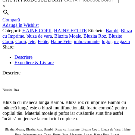
×
Compară
Adaugă în Wishlist
Categorii:
HAINE COPII
,
HAINE FETITE
Etichete:
Bambi
,
Bluza
cu Imprime
,
bluza de vara
,
Bluzita Moale
,
Bluzita Roz
,
Bluzite
Copii
,
Copii
,
fete
,
Fetite
,
Haine Fete
,
imbracaminte
,
lugoj
,
magazin
Share:
Descriere
Expediere & Livrare
Descriere
Bluzita Roz
Bluzita cu maneca lunga Bambi. Bluza roz cu imprime Bambi cu
mânecă lungă este o bluză multifuncțională, foarte comodă pentru
copilul tău. Material moale și pufos iar cusăturile sunt fine astfel
încât să nu jeneze la contactul cu pielea.
Bluzita Moale, Bluzita Roz, Bambi, Bluza cu Imprime, Bluzite Copii, Bluza de Vara, Haine
Fete, Imbracaminte, Copii, Fetite, Fete, Magazin, Lugoj, Haine Fete, Lugoj,