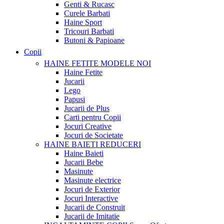
Genti & Rucasc
Curele Barbati
Haine Sport
Tricouri Barbati
Butoni & Papioane
Copii
HAINE FETITE
MODELE NOI
Haine Fetite
Jucarii
Lego
Papusi
Jucarii de Plus
Carti pentru Copii
Jocuri Creative
Jocuri de Societate
HAINE BAIETI
REDUCERI
Haine Baieti
Jucarii Bebe
Masinute
Masinute electrice
Jocuri de Exterior
Jocuri Interactive
Jucarii de Construit
Jucarii de Imitatie