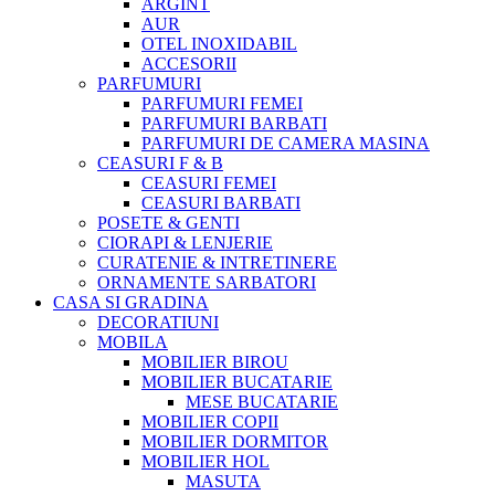
ARGINT
AUR
OTEL INOXIDABIL
ACCESORII
PARFUMURI
PARFUMURI FEMEI
PARFUMURI BARBATI
PARFUMURI DE CAMERA MASINA
CEASURI F & B
CEASURI FEMEI
CEASURI BARBATI
POSETE & GENTI
CIORAPI & LENJERIE
CURATENIE & INTRETINERE
ORNAMENTE SARBATORI
CASA SI GRADINA
DECORATIUNI
MOBILA
MOBILIER BIROU
MOBILIER BUCATARIE
MESE BUCATARIE
MOBILIER COPII
MOBILIER DORMITOR
MOBILIER HOL
MASUTA