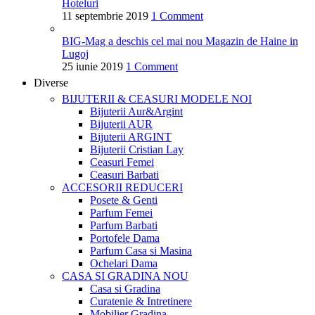
Hoteluri
11 septembrie 2019
1 Comment
BIG-Mag a deschis cel mai nou Magazin de Haine in
Lugoj
25 iunie 2019
1 Comment
Diverse
BIJUTERII & CEASURI
MODELE NOI
Bijuterii Aur&Argint
Bijuterii AUR
Bijuterii ARGINT
Bijuterii Cristian Lay
Ceasuri Femei
Ceasuri Barbati
ACCESORII
REDUCERI
Posete & Genti
Parfum Femei
Parfum Barbati
Portofele Dama
Parfum Casa si Masina
Ochelari Dama
CASA SI GRADINA
NOU
Casa si Gradina
Curatenie & Intretinere
Mobilier Gradina