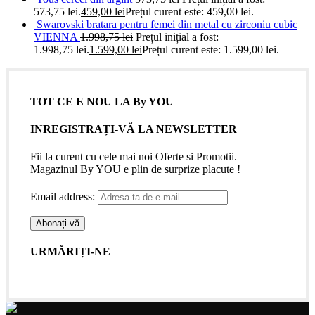
573,75 lei.
459,00
lei
Prețul curent este: 459,00 lei.
Swarovski bratara pentru femei din metal cu zirconiu cubic
VIENNA
1.998,75
lei
Prețul inițial a fost:
1.998,75 lei.
1.599,00
lei
Prețul curent este: 1.599,00 lei.
TOT CE E NOU LA By YOU
INREGISTRAȚI-VĂ LA NEWSLETTER
Fii la curent cu cele mai noi Oferte si Promotii.
Magazinul By YOU e plin de surprize placute !
Email address:
URMĂRIȚI-NE