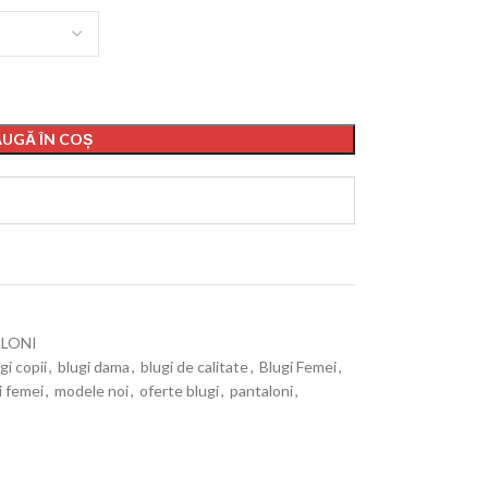
UGĂ ÎN COȘ
LONI
gi copii
,
blugi dama
,
blugi de calitate
,
Blugi Femei
,
i femei
,
modele noi
,
oferte blugi
,
pantaloni
,