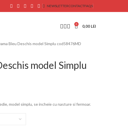
NEWSLETTER
CONTACT
FAQS
0
0,00
LEI
Dama Bleu Deschis model Simplu cod58476MD
Deschis model Simplu
edie, model simplu, se incheie cu nasture si fermoar.