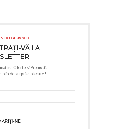
 NOU LA By YOU
TRAȚI-VĂ LA
SLETTER
e mai noi Oferte si Promotii.
plin de surprize placute !
ĂRIȚI-NE