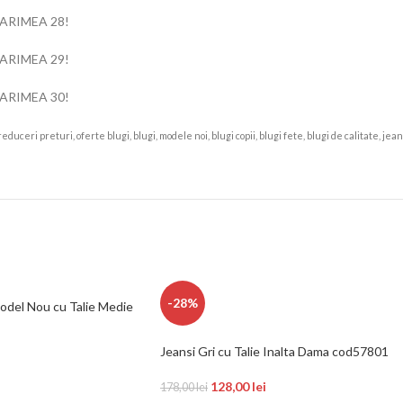
ARIMEA 28!
ARIMEA 29!
ARIMEA 30!
duceri preturi, oferte blugi, blugi, modele noi, blugi copii, blugi fete, blugi de calitate, je
-28%
Model Nou cu Talie Medie
Jeansi Gri cu Talie Inalta Dama cod57801
128,00
lei
178,00
lei