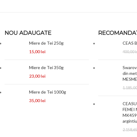
NOU ADAUGATE
RECOMANDA
Miere de Tei 250g
CEAS 
15,00
lei
400,00
l
Miere de Tei 350g
Swarovs
din met
23,00
lei
MESM
1.185,0
Miere de Tei 1000g
35,00
lei
CEASUR
FEMEI M
MK4591
arginti
2.158,6