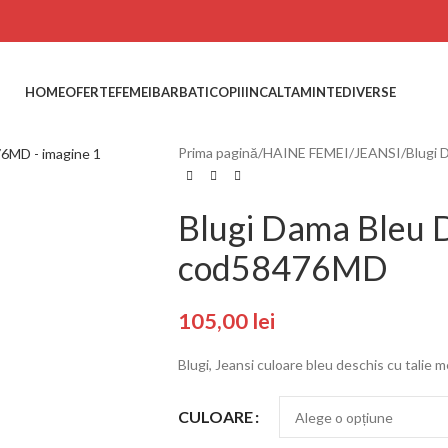
HOME
OFERTE
FEMEI
BARBATI
COPII
INCALTAMINTE
DIVERSE
Prima pagină
HAINE FEMEI
JEANSI
Blugi 
Blugi Dama Bleu 
cod58476MD
105,00
lei
Blugi, Jeansi culoare bleu deschis cu talie m
CULOARE