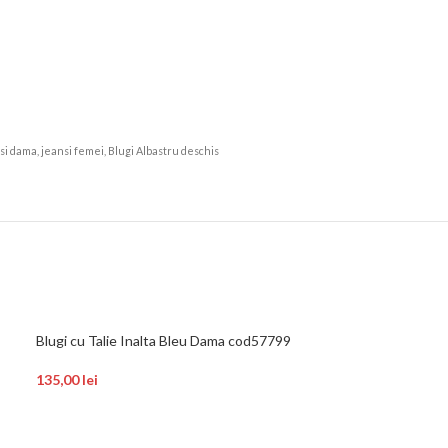
ansi dama, jeansi femei, Blugi Albastru deschis
Angroz
-19%
Blugi cu Talie Inalta Bleu Dama cod57799
135,00
lei
Blugi cu Talie M
100,00
123,00
lei