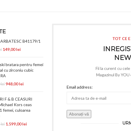
TE
TOT CE E
BARBATESC B41179/1
INREGIS
149,00
lei
ei
NEW
ki bratara pentru femei
Fii la curent cu cel
al cu zirconiu cubic
Magazinul By YOU e 
ERA
948,00
lei
0
lei
Email address:
I F & B CEASURI
ichael Kors ceas
 femei, culoarea
u
URM
1.599,00
lei
5
lei