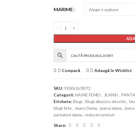
MARIME
ADA
Compară
Adaugă în Wishlist
SKU:
9200c0cf8f72
Categorii:
HAINE FEMEI
,
JEANSI
,
PANTA
Etichete:
Blugi
,
Blugi albastru deschis
,
blu
blugi fete
,
Jeans Dama
,
jeansi dama
,
jeans
pantaloni dama
,
reduceri preturi
Share: