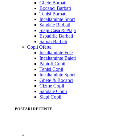
Ghete Barbati
Bocanci Barbati
Tenisi Barbati
Incaltaminte Sport
Sandale Barbati
Slapi Casa & Plaja
Espadrile Barbati
Saboti Barbati
Copii
Oferte
Incaltaminte Fete
Incaltaminte Baieti
Pantofi Copii
Tenisi Copii
Incaltaminte Sport
Ghete & Bocanci
Cizme Copii
Sandale Copii
Slapi Copii
POSTARI RECENTE