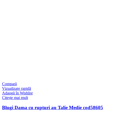
Compară
Vizualizare rapidă
Adaugă în Wishlist
Citește mai mult
Blugi Dama cu rupturi au Talie Medie cod58605