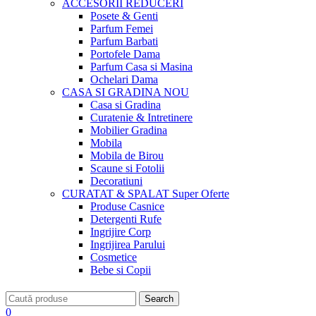
ACCESORII
REDUCERI
Posete & Genti
Parfum Femei
Parfum Barbati
Portofele Dama
Parfum Casa si Masina
Ochelari Dama
CASA SI GRADINA
NOU
Casa si Gradina
Curatenie & Intretinere
Mobilier Gradina
Mobila
Mobila de Birou
Scaune si Fotolii
Decoratiuni
CURATAT & SPALAT
Super Oferte
Produse Casnice
Detergenti Rufe
Ingrijire Corp
Ingrijirea Parului
Cosmetice
Bebe si Copii
Search
0