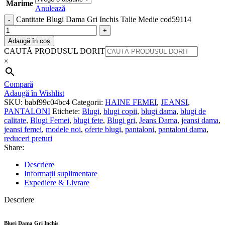
Marime
Anulează
Cantitate Blugi Dama Gri Inchis Talie Medie cod59114
Adaugă în coș
CAUTĂ PRODUSUL DORIT
×
Compară
Adaugă în Wishlist
SKU:
babf99c04bc4
Categorii:
HAINE FEMEI
,
JEANSI
,
PANTALONI
Etichete:
Blugi
,
blugi copii
,
blugi dama
,
blugi de
calitate
,
Blugi Femei
,
blugi fete
,
Blugi gri
,
Jeans Dama
,
jeansi dama
,
jeansi femei
,
modele noi
,
oferte blugi
,
pantaloni
,
pantaloni dama
,
reduceri preturi
Share:
Descriere
Informații suplimentare
Expediere & Livrare
Descriere
Blugi Dama Gri Inchis