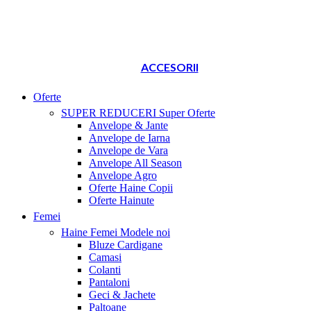
ACCESORII
Oferte
SUPER REDUCERI
Super Oferte
Anvelope & Jante
Anvelope de Iarna
Anvelope de Vara
Anvelope All Season
Anvelope Agro
Oferte Haine Copii
Oferte Hainute
Femei
Haine Femei
Modele noi
Bluze Cardigane
Camasi
Colanti
Pantaloni
Geci & Jachete
Paltoane