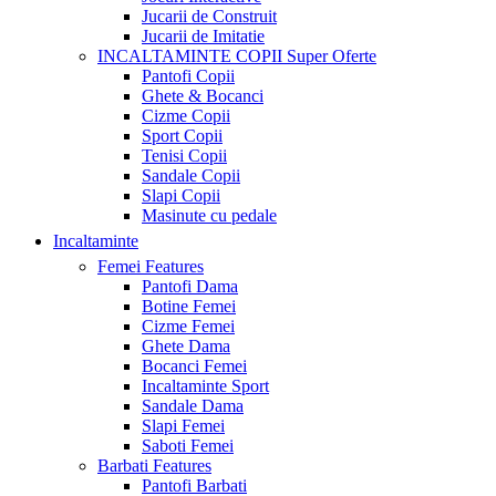
Jucarii de Construit
Jucarii de Imitatie
INCALTAMINTE COPII
Super Oferte
Pantofi Copii
Ghete & Bocanci
Cizme Copii
Sport Copii
Tenisi Copii
Sandale Copii
Slapi Copii
Masinute cu pedale
Incaltaminte
Femei
Features
Pantofi Dama
Botine Femei
Cizme Femei
Ghete Dama
Bocanci Femei
Incaltaminte Sport
Sandale Dama
Slapi Femei
Saboti Femei
Barbati
Features
Pantofi Barbati