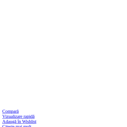
Compară
Vizualizare rapidă
Adaugă în Wishlist
Citește mai mult