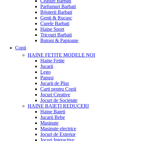
Ceasuri Barbati
Parfumuri Barbati
Bijuterii Barbati
Genti & Rucasc
Curele Barbati
Haine Sport
Tricouri Barbati
Butoni & Papioane
Copii
HAINE FETITE
MODELE NOI
Haine Fetite
Jucarii
Lego
Papusi
Jucarii de Plus
Carti pentru Copii
Jocuri Creative
Jocuri de Societate
HAINE BAIETI
REDUCERI
Haine Baieti
Jucarii Bebe
Masinute
Masinute electrice
Jocuri de Exterior
Jocuri Interactive