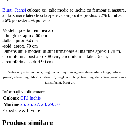
Blugi, Jeansi
culoare gri, talie medie se inchie cu fermoar si nasture,
au buzunare laterale si la spate . Compozitie produs: 72% bumbac
26% poliester 2% poliester
Modelul poarta marimea 25
– lungime: aprox. 60 cm
-talie: aprox. 64 cm
-sold: aprox. 70 cm
Dimensiunile modelului sunt urmatoarele: inaltime aprox 1.78 m,
circumferinta bust aprox 86 cm, circumferinta talie 56 cm,
circumferinta solduri 90 cm
Pantaloni, pantaloni dama, blugi dama, blugi femei, jeans dama, oferte blugi, reduceri
preturi, oferte blugi, blugi, modele noi, blugi copii, blugi fete, blugi de calitate, jeansi dama,
jeansi femei, Blugi gri
Angroz
Informații suplimentare
Culoare
GRI Inchis
Marime
25
,
26
,
27
,
28
,
29
,
30
Expediere & Livrare
Produse similare