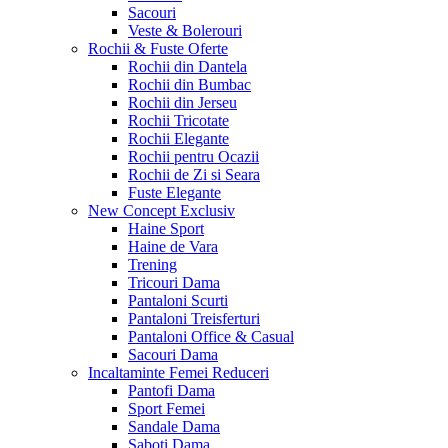
Sacouri
Veste & Bolerouri
Rochii & Fuste
Oferte
Rochii din Dantela
Rochii din Bumbac
Rochii din Jerseu
Rochii Tricotate
Rochii Elegante
Rochii pentru Ocazii
Rochii de Zi si Seara
Fuste Elegante
New Concept
Exclusiv
Haine Sport
Haine de Vara
Trening
Tricouri Dama
Pantaloni Scurti
Pantaloni Treisferturi
Pantaloni Office & Casual
Sacouri Dama
Incaltaminte Femei
Reduceri
Pantofi Dama
Sport Femei
Sandale Dama
Saboti Dama