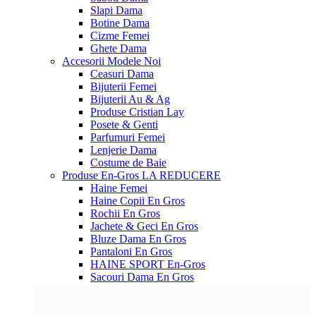
Slapi Dama
Botine Dama
Cizme Femei
Ghete Dama
Accesorii
Modele Noi
Ceasuri Dama
Bijuterii Femei
Bijuterii Au & Ag
Produse Cristian Lay
Posete & Genti
Parfumuri Femei
Lenjerie Dama
Costume de Baie
Produse En-Gros
LA REDUCERE
Haine Femei
Haine Copii En Gros
Rochii En Gros
Jachete & Geci En Gros
Bluze Dama En Gros
Pantaloni En Gros
HAINE SPORT En-Gros
Sacouri Dama En Gros