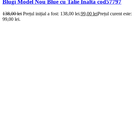
Blugi Model Nou Blue cu Talie Inalta cod57797
138,00
lei
Prețul inițial a fost: 138,00 lei.
99,00
lei
Prețul curent este:
99,00 lei.