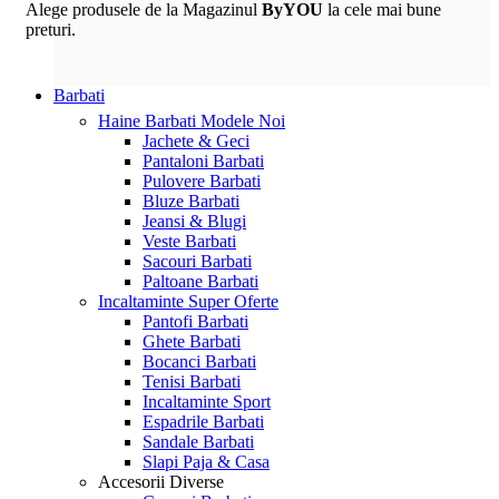
Alege produsele de la Magazinul
ByYOU
la cele mai bune
preturi.
Barbati
Haine Barbati
Modele Noi
Jachete & Geci
Pantaloni Barbati
Pulovere Barbati
Bluze Barbati
Jeansi & Blugi
Veste Barbati
Sacouri Barbati
Paltoane Barbati
Incaltaminte
Super Oferte
Pantofi Barbati
Ghete Barbati
Bocanci Barbati
Tenisi Barbati
Incaltaminte Sport
Espadrile Barbati
Sandale Barbati
Slapi Paja & Casa
Accesorii
Diverse