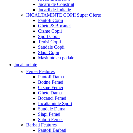
Jucarii de Construit
Jucarii de Imitatie
INCALTAMINTE COPII
Super Oferte
Pantofi Copii
Ghete & Bocanci
Cizme Copii
Sport Copii
Tenisi Copii
Sandale Copii
Slapi Copii
Masinute cu pedale
Incaltaminte
Femei
Features
Pantofi Dama
Botine Femei
Cizme Femei
Ghete Dama
Bocanci Femei
Incaltaminte Sport
Sandale Dama
Slapi Femei
Saboti Femei
Barbati
Features
Pantofi Barbati