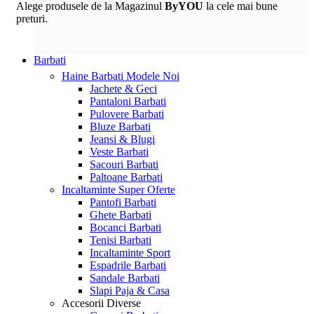
Alege produsele de la Magazinul
ByYOU
la cele mai bune
preturi.
Barbati
Haine Barbati
Modele Noi
Jachete & Geci
Pantaloni Barbati
Pulovere Barbati
Bluze Barbati
Jeansi & Blugi
Veste Barbati
Sacouri Barbati
Paltoane Barbati
Incaltaminte
Super Oferte
Pantofi Barbati
Ghete Barbati
Bocanci Barbati
Tenisi Barbati
Incaltaminte Sport
Espadrile Barbati
Sandale Barbati
Slapi Paja & Casa
Accesorii
Diverse