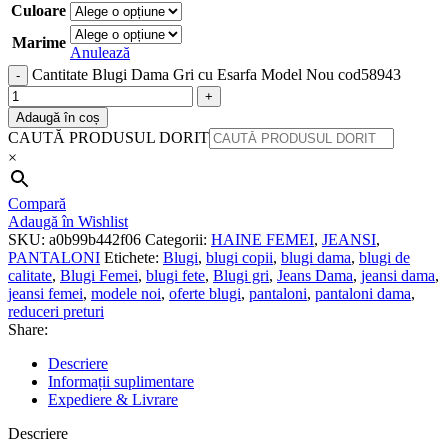
Culoare
Marime
Anulează
Cantitate Blugi Dama Gri cu Esarfa Model Nou cod58943
Adaugă în coș
CAUTĂ PRODUSUL DORIT
×
Compară
Adaugă în Wishlist
SKU:
a0b99b442f06
Categorii:
HAINE FEMEI
,
JEANSI
,
PANTALONI
Etichete:
Blugi
,
blugi copii
,
blugi dama
,
blugi de
calitate
,
Blugi Femei
,
blugi fete
,
Blugi gri
,
Jeans Dama
,
jeansi dama
,
jeansi femei
,
modele noi
,
oferte blugi
,
pantaloni
,
pantaloni dama
,
reduceri preturi
Share:
Descriere
Informații suplimentare
Expediere & Livrare
Descriere