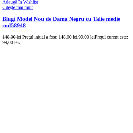
Adaugă în Wishlist
Citește mai mult
Blugi Model Nou de Dama Negru cu Talie medie
cod58948
148,00
lei
Prețul inițial a fost: 148,00 lei.
99,00
lei
Prețul curent este:
99,00 lei.