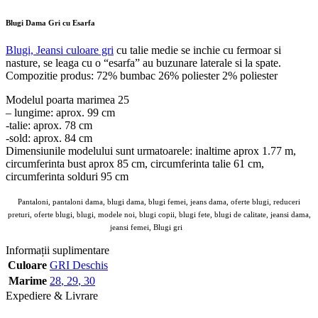
Blugi Dama Gri cu Esarfa
Blugi, Jeansi culoare gri
cu talie medie se inchie cu fermoar si
nasture, se leaga cu o “esarfa” au buzunare laterale si la spate.
Compozitie produs: 72% bumbac 26% poliester 2% poliester
Modelul poarta marimea 25
– lungime: aprox. 99 cm
-talie: aprox. 78 cm
-sold: aprox. 84 cm
Dimensiunile modelului sunt urmatoarele: inaltime aprox 1.77 m,
circumferinta bust aprox 85 cm, circumferinta talie 61 cm,
circumferinta solduri 95 cm
Pantaloni, pantaloni dama, blugi dama, blugi femei, jeans dama, oferte blugi, reduceri
preturi, oferte blugi, blugi, modele noi, blugi copii, blugi fete, blugi de calitate, jeansi dama,
jeansi femei, Blugi gri
Angroz
Informații suplimentare
Culoare
GRI Deschis
Marime
28
,
29
,
30
Expediere & Livrare