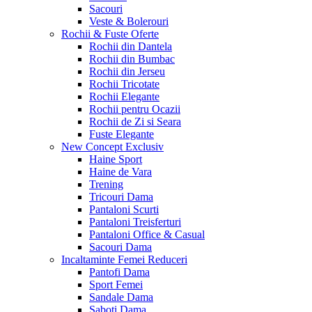
Sacouri
Veste & Bolerouri
Rochii & Fuste
Oferte
Rochii din Dantela
Rochii din Bumbac
Rochii din Jerseu
Rochii Tricotate
Rochii Elegante
Rochii pentru Ocazii
Rochii de Zi si Seara
Fuste Elegante
New Concept
Exclusiv
Haine Sport
Haine de Vara
Trening
Tricouri Dama
Pantaloni Scurti
Pantaloni Treisferturi
Pantaloni Office & Casual
Sacouri Dama
Incaltaminte Femei
Reduceri
Pantofi Dama
Sport Femei
Sandale Dama
Saboti Dama