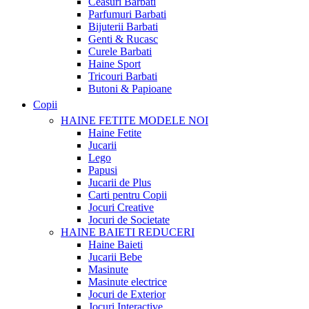
Ceasuri Barbati
Parfumuri Barbati
Bijuterii Barbati
Genti & Rucasc
Curele Barbati
Haine Sport
Tricouri Barbati
Butoni & Papioane
Copii
HAINE FETITE
MODELE NOI
Haine Fetite
Jucarii
Lego
Papusi
Jucarii de Plus
Carti pentru Copii
Jocuri Creative
Jocuri de Societate
HAINE BAIETI
REDUCERI
Haine Baieti
Jucarii Bebe
Masinute
Masinute electrice
Jocuri de Exterior
Jocuri Interactive