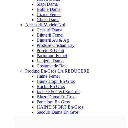
Slapi Dama
Botine Dama
Cizme Femei
Ghete Dama
Accesorii
Modele Noi
Ceasuri Dama
Bijuterii Femei
Bijuterii Au & Ag
Produse Cristian Lay
Posete & Genti
Parfumuri Femei
Lenjerie Dama
Costume de Baie
Produse En-Gros
LA REDUCERE
Haine Femei
Haine Copii En Gros
Rochii En Gros
Jachete & Geci En Gros
Bluze Dama En Gros
Pantaloni En Gros
HAINE SPORT En-Gros
Sacouri Dama En Gros