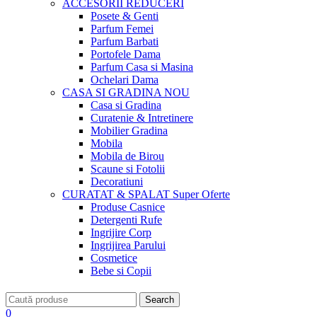
ACCESORII
REDUCERI
Posete & Genti
Parfum Femei
Parfum Barbati
Portofele Dama
Parfum Casa si Masina
Ochelari Dama
CASA SI GRADINA
NOU
Casa si Gradina
Curatenie & Intretinere
Mobilier Gradina
Mobila
Mobila de Birou
Scaune si Fotolii
Decoratiuni
CURATAT & SPALAT
Super Oferte
Produse Casnice
Detergenti Rufe
Ingrijire Corp
Ingrijirea Parului
Cosmetice
Bebe si Copii
Search
0