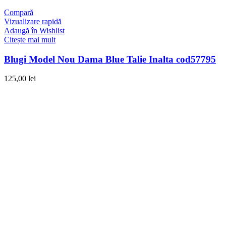
Compară
Vizualizare rapidă
Adaugă în Wishlist
Citește mai mult
Blugi Model Nou Dama Blue Talie Inalta cod57795
125,00
lei