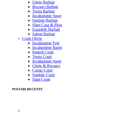
Ghete Barbati
Bocanci Barbati
Tenisi Barbati
Incaltaminte Sport
Sandale Barbati
Slapi Casa & Plaja
Espadrile Barbati
Saboti Barbati
Copii
Oferte
Incaltaminte Fete
Incaltaminte Baieti
Pantofi Copii
Tenisi Copii
Incaltaminte Sport
Ghete & Bocanci
Cizme Copii
Sandale Copii
Slapi Copii
POSTARI RECENTE