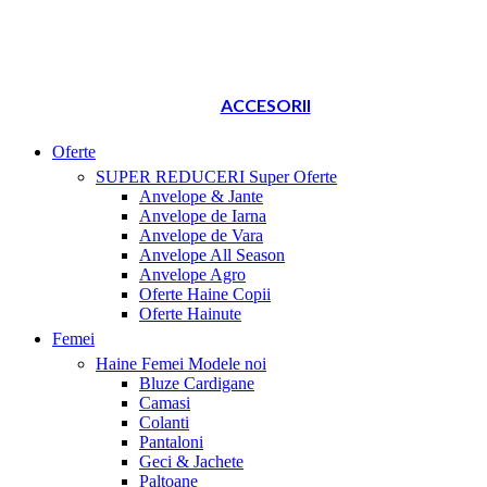
ACCESORII
Oferte
SUPER REDUCERI
Super Oferte
Anvelope & Jante
Anvelope de Iarna
Anvelope de Vara
Anvelope All Season
Anvelope Agro
Oferte Haine Copii
Oferte Hainute
Femei
Haine Femei
Modele noi
Bluze Cardigane
Camasi
Colanti
Pantaloni
Geci & Jachete
Paltoane