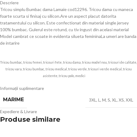
Descriere
Tricou simplu Bumbac dama Lamaie cod12296. Tricou dama cu maneca
foarte scurta si finisaj cu silicon.Are un aspect placut datorita
tratamentului cu silicon. Este confectionat din material single jersey
100% bumbac. Gulerul este rotund, cu tiv ingust din acelasi material
Model cambrat ce scoate in evidenta silueta femininaLa umeri are banda
de intarire
Tricou bumbac, tricou femei, tricouri fete, tricou dama, tricou model nou, tricouri de calitate,
tricou vara, tricou bumbac, tricou medical, tricou verde, tricouri verde medical, tricou
asistente, tricou polo, medici
Echip
Informații suplimentare
MARIME
3XL
,
L
,
M
,
S
,
XL
,
XS
,
XXL
Expediere & Livrare
Produse similare