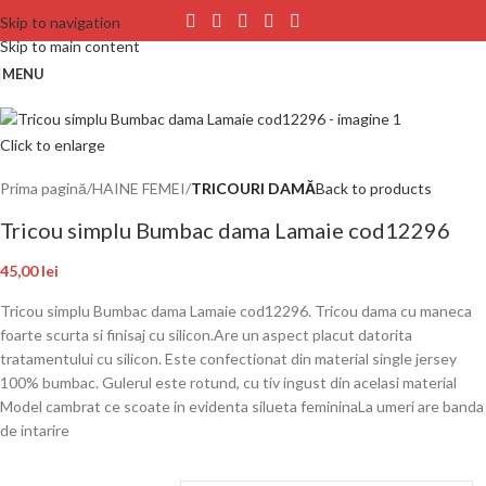
Skip to navigation
Skip to main content
MENU
Click to enlarge
Prima pagină
HAINE FEMEI
TRICOURI DAMĂ
Back to products
Tricou simplu Bumbac dama Lamaie cod12296
45,00
lei
Tricou simplu Bumbac dama Lamaie cod12296. Tricou dama cu maneca
foarte scurta si finisaj cu silicon.Are un aspect placut datorita
tratamentului cu silicon. Este confectionat din material single jersey
100% bumbac. Gulerul este rotund, cu tiv ingust din acelasi material
Model cambrat ce scoate in evidenta silueta femininaLa umeri are banda
de intarire