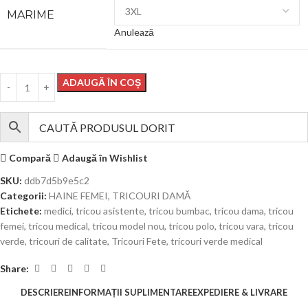
MARIME
Anulează
ADAUGĂ ÎN COȘ
Compară
Adaugă în Wishlist
SKU:
ddb7d5b9e5c2
Categorii:
HAINE FEMEI
,
TRICOURI DAMĂ
Etichete:
medici
,
tricou asistente
,
tricou bumbac
,
tricou dama
,
tricou
femei
,
tricou medical
,
tricou model nou
,
tricou polo
,
tricou vara
,
tricou
verde
,
tricouri de calitate
,
Tricouri Fete
,
tricouri verde medical
Share:
DESCRIERE
INFORMAȚII SUPLIMENTARE
EXPEDIERE & LIVRARE