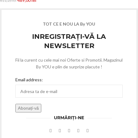
489,00
lei
611,25
lei
TOT CE E NOU LA By YOU
INREGISTRAȚI-VĂ LA
NEWSLETTER
Fii la curent cu cele mai noi Oferte si Promotii. Magazinul
By YOU e plin de surprize placute !
Email address:
URMĂRIȚI-NE