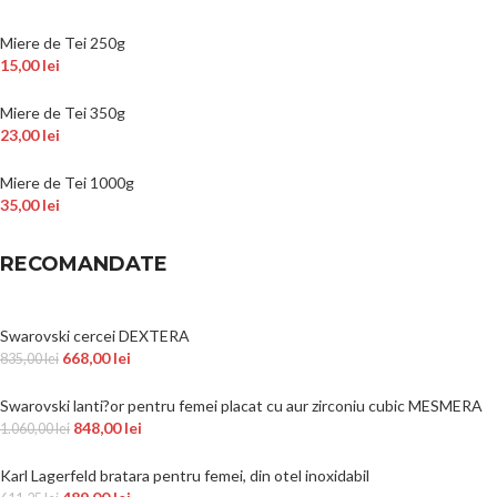
Miere de Tei 250g
15,00
lei
Miere de Tei 350g
23,00
lei
Miere de Tei 1000g
35,00
lei
RECOMANDATE
Swarovski cercei DEXTERA
668,00
lei
835,00
lei
Swarovski lanti?or pentru femei placat cu aur zirconiu cubic MESMERA
848,00
lei
1.060,00
lei
Karl Lagerfeld bratara pentru femei, din otel inoxidabil