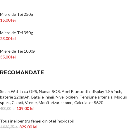
Miere de Tei 250g
15,00
lei
Miere de Tei 350g
23,00
lei
Miere de Tei 1000g
35,00
lei
RECOMANDATE
SmartWatch cu GPS, Numar SOS, Apel Bluetooth, display 1.86 inch,
baterie 220mAh, Bataile inimii, Nivel oxigen, Tensiune arteriala, Moduri
sport, Calorii, Vreme, Monitorizare somn, Calculator S620
139,00
lei
400,00
lei
Tous inel pentru femei din otel inoxidabil
829,00
lei
1.036,25
lei