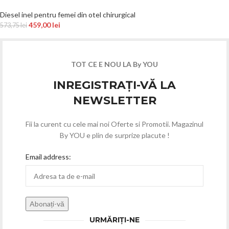
Diesel inel pentru femei din otel chirurgical
459,00
lei
573,75
lei
TOT CE E NOU LA By YOU
INREGISTRAȚI-VĂ LA
NEWSLETTER
Fii la curent cu cele mai noi Oferte si Promotii. Magazinul
By YOU e plin de surprize placute !
Email address:
URMĂRIȚI-NE