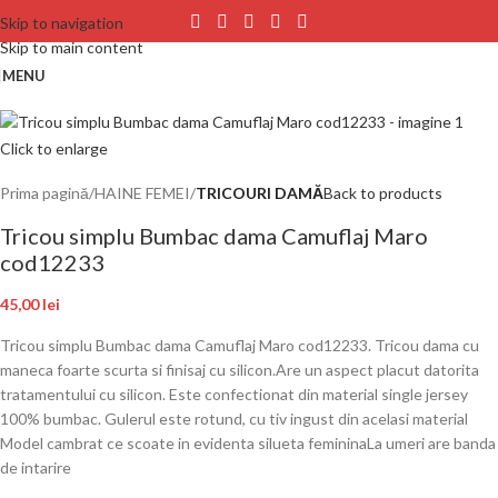
Skip to navigation
Skip to main content
MENU
Click to enlarge
Prima pagină
HAINE FEMEI
TRICOURI DAMĂ
Back to products
Tricou simplu Bumbac dama Camuflaj Maro
cod12233
45,00
lei
Tricou simplu Bumbac dama Camuflaj Maro cod12233. Tricou dama cu
maneca foarte scurta si finisaj cu silicon.Are un aspect placut datorita
tratamentului cu silicon. Este confectionat din material single jersey
100% bumbac. Gulerul este rotund, cu tiv ingust din acelasi material
Model cambrat ce scoate in evidenta silueta femininaLa umeri are banda
de intarire