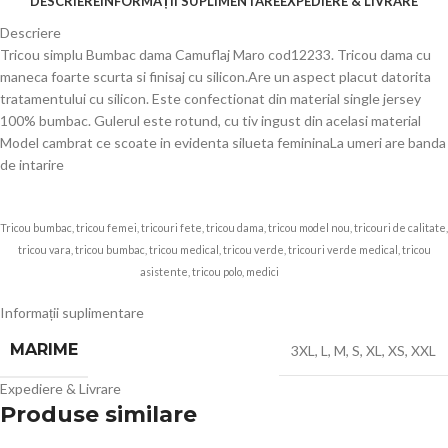
DESCRIERE
INFORMAȚII SUPLIMENTARE
EXPEDIERE & LIVRARE
Descriere
Tricou simplu Bumbac dama Camuflaj Maro cod12233. Tricou dama cu
maneca foarte scurta si finisaj cu silicon.Are un aspect placut datorita
tratamentului cu silicon. Este confectionat din material single jersey
100% bumbac. Gulerul este rotund, cu tiv ingust din acelasi material
Model cambrat ce scoate in evidenta silueta femininaLa umeri are banda
de intarire
Tricou bumbac, tricou femei, tricouri fete, tricou dama, tricou model nou, tricouri de calitate,
tricou vara, tricou bumbac, tricou medical, tricou verde, tricouri verde medical, tricou
asistente, tricou polo, medici
Echip
Informații suplimentare
MARIME
3XL
,
L
,
M
,
S
,
XL
,
XS
,
XXL
Expediere & Livrare
Produse similare