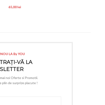
65,00
lei
50,00
lei
 NOU LA By YOU
TRAȚI-VĂ LA
SLETTER
e mai noi Oferte si Promotii.
plin de surprize placute !