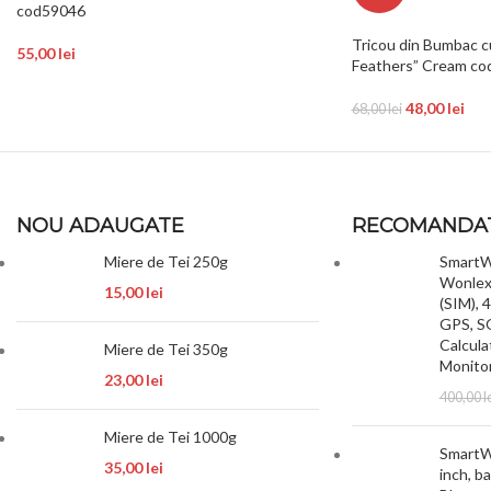
cod59046
Tricou din Bumbac c
55,00
lei
Feathers” Cream c
48,00
lei
68,00
lei
NOU ADAUGATE
RECOMANDA
Miere de Tei 250g
SmartWa
Wonlex 
15,00
lei
(SIM), 4
GPS, SO
Calcula
Miere de Tei 350g
Monitor
23,00
lei
400,00
l
Miere de Tei 1000g
SmartWa
35,00
lei
inch, b