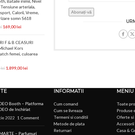
h, Bataile inimii, Nivel
 Tensiune arteriala,
sport, Calorii, Vreme,
rizare somn S618
URM
169,00
lei
ei
I F & B CEASURI
Michael Kors
tch femei, culoarea
u
1.899,00
lei
5
lei
NTE
INFORMATII
MENIU
DEO Booth – Platforma
Cum comand
Toate pr
DEO de Inchiriat
Cum se livreaza
Produse 
Termeni si conditii
Oferte si
tie 2022
1 Comment
Metode de plata
Accesorii 
Returnari
Casa & G
MARTE – Parfumuri