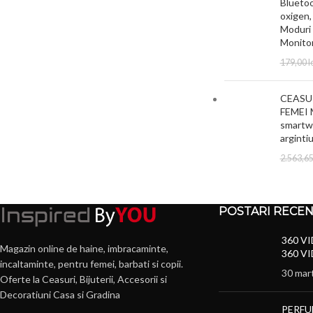
Bluetoot
oxigen,
Moduri 
Monito
179,00
l
CEASUR
FEMEI 
smartwa
arginti
2.563,6
POSTARI RECE
360 VI
Magazin online de haine, imbracaminte,
360 VI
incaltaminte, pentru femei, barbati si copii.
30 mar
Oferte la Ceasuri, Bijuterii, Accesorii si
Decoratiuni Casa si Gradina
PERFU