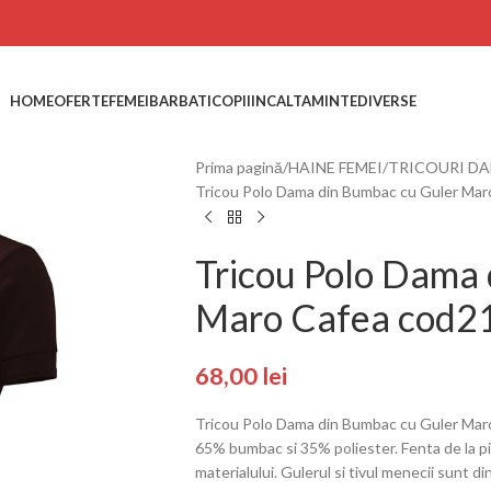
HOME
OFERTE
FEMEI
BARBATI
COPII
INCALTAMINTE
DIVERSE
Prima pagină
HAINE FEMEI
TRICOURI D
Tricou Polo Dama din Bumbac cu Guler Ma
Tricou Polo Dama
Maro Cafea cod2
68,00
lei
Tricou Polo Dama din Bumbac cu Guler Mar
65% bumbac si 35% poliester. Fenta de la pi
materialului. Gulerul si tivul menecii sunt di