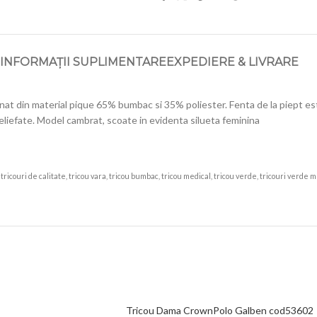
INFORMAȚII SUPLIMENTARE
EXPEDIERE & LIVRARE
din material pique 65% bumbac si 35% poliester. Fenta de la piept este
reliefate. Model cambrat, scoate in evidenta silueta feminina
tricouri de calitate, tricou vara, tricou bumbac, tricou medical, tricou verde, tricouri verde me
Tricou Dama CrownPolo Galben cod53602