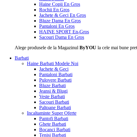
Haine Copii En Gros
Rochii En Gros
Jachete & Geci En Gros
Bluze Dama En Gros
Pantaloni En Gros
HAINE SPORT En-Gros
Sacouri Dama En Gros
Alege produsele de la Magazinul
ByYOU
la cele mai bune pret
Barbati
Haine Barbati
Modele Noi
Jachete & Geci
Pantaloni Barbati
Pulovere Barbati
Bluze Barbati
Jeansi & Blugi
Veste Barbati
Sacouri Barbati
Paltoane Barbati
Incaltaminte
Super Oferte
Pantofi Barbati
Ghete Barbati
Bocanci Barbati
Tenisi Barbati