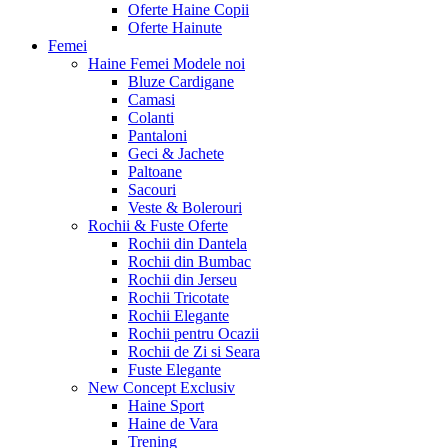
Oferte Haine Copii
Oferte Hainute
Femei
Haine Femei
Modele noi
Bluze Cardigane
Camasi
Colanti
Pantaloni
Geci & Jachete
Paltoane
Sacouri
Veste & Bolerouri
Rochii & Fuste
Oferte
Rochii din Dantela
Rochii din Bumbac
Rochii din Jerseu
Rochii Tricotate
Rochii Elegante
Rochii pentru Ocazii
Rochii de Zi si Seara
Fuste Elegante
New Concept
Exclusiv
Haine Sport
Haine de Vara
Trening