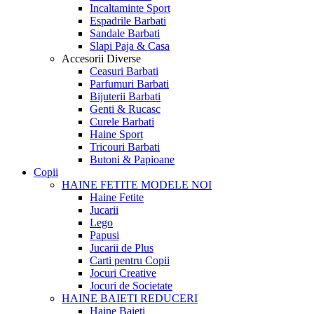
Incaltaminte Sport
Espadrile Barbati
Sandale Barbati
Slapi Paja & Casa
Accesorii
Diverse
Ceasuri Barbati
Parfumuri Barbati
Bijuterii Barbati
Genti & Rucasc
Curele Barbati
Haine Sport
Tricouri Barbati
Butoni & Papioane
Copii
HAINE FETITE
MODELE NOI
Haine Fetite
Jucarii
Lego
Papusi
Jucarii de Plus
Carti pentru Copii
Jocuri Creative
Jocuri de Societate
HAINE BAIETI
REDUCERI
Haine Baieti