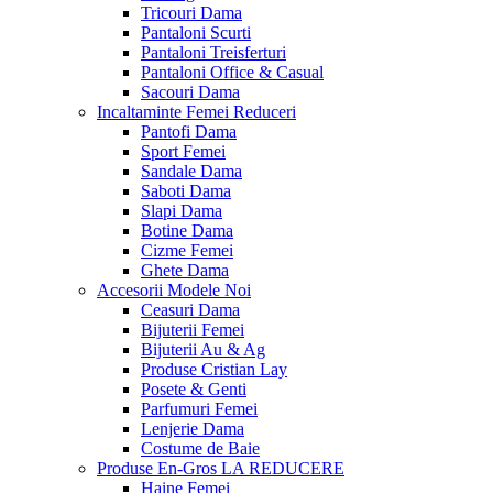
Tricouri Dama
Pantaloni Scurti
Pantaloni Treisferturi
Pantaloni Office & Casual
Sacouri Dama
Incaltaminte Femei
Reduceri
Pantofi Dama
Sport Femei
Sandale Dama
Saboti Dama
Slapi Dama
Botine Dama
Cizme Femei
Ghete Dama
Accesorii
Modele Noi
Ceasuri Dama
Bijuterii Femei
Bijuterii Au & Ag
Produse Cristian Lay
Posete & Genti
Parfumuri Femei
Lenjerie Dama
Costume de Baie
Produse En-Gros
LA REDUCERE
Haine Femei