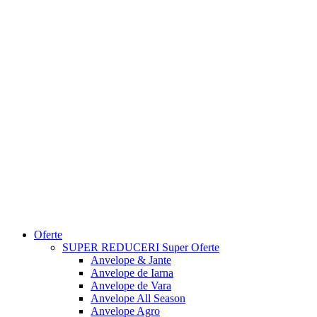
Oferte
SUPER REDUCERI
Super Oferte
Anvelope & Jante
Anvelope de Iarna
Anvelope de Vara
Anvelope All Season
Anvelope Agro