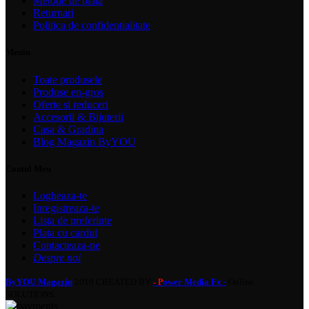
Metode de plata
Returnari
Politica de confidentialitate
Meniu
Toate produsele
Produse en-gros
Oferte si reduceri
Accesorii & Bijuterii
Casa & Gradina
Blog Magazin ByYOU
Contul Meu
Logheaza-te
Inregistreaza-te
Lista de preferinte
Plata cu cardul
Contacteaza-ne
Despre noi
ByYOU Magazin
2019 CREATED BY
ower Media Fx -
Online
- P
SOLUTIONS.