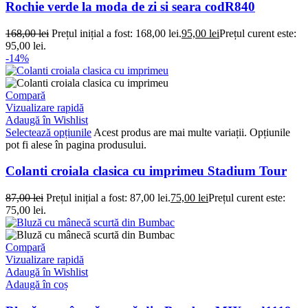
Rochie verde la moda de zi si seara codR840
168,00
lei
Prețul inițial a fost: 168,00 lei.
95,00
lei
Prețul curent este:
95,00 lei.
-14%
Compară
Vizualizare rapidă
Adaugă în Wishlist
Selectează opțiunile
Acest produs are mai multe variații. Opțiunile
pot fi alese în pagina produsului.
Colanti croiala clasica cu imprimeu Stadium Tour
87,00
lei
Prețul inițial a fost: 87,00 lei.
75,00
lei
Prețul curent este:
75,00 lei.
Compară
Vizualizare rapidă
Adaugă în Wishlist
Adaugă în coș