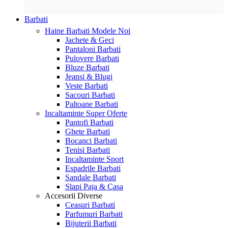
Barbati
Haine Barbati
Modele Noi
Jachete & Geci
Pantaloni Barbati
Pulovere Barbati
Bluze Barbati
Jeansi & Blugi
Veste Barbati
Sacouri Barbati
Paltoane Barbati
Incaltaminte
Super Oferte
Pantofi Barbati
Ghete Barbati
Bocanci Barbati
Tenisi Barbati
Incaltaminte Sport
Espadrile Barbati
Sandale Barbati
Slapi Paja & Casa
Accesorii
Diverse
Ceasuri Barbati
Parfumuri Barbati
Bijuterii Barbati