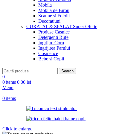
Mobila
Mobila de Birou
Scaune si Fotolii
Decoratiuni
CURATAT & SPALAT
Super Oferte
Produse Casnice
Detergenti Rufe
Ingrijire Corp
Ingrijirea Parului
Cosmetice
Bebe si Copii
Search
0
0
items
0,00
lei
Menu
0
items
Click to enlarge