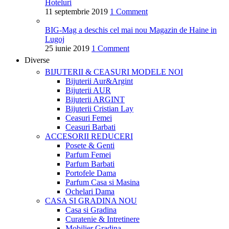
Hoteluri
11 septembrie 2019
1 Comment
BIG-Mag a deschis cel mai nou Magazin de Haine in
Lugoj
25 iunie 2019
1 Comment
Diverse
BIJUTERII & CEASURI
MODELE NOI
Bijuterii Aur&Argint
Bijuterii AUR
Bijuterii ARGINT
Bijuterii Cristian Lay
Ceasuri Femei
Ceasuri Barbati
ACCESORII
REDUCERI
Posete & Genti
Parfum Femei
Parfum Barbati
Portofele Dama
Parfum Casa si Masina
Ochelari Dama
CASA SI GRADINA
NOU
Casa si Gradina
Curatenie & Intretinere
Mobilier Gradina