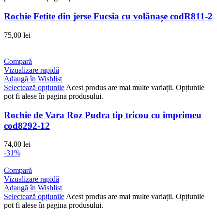
Rochie Fetite din jerse Fucsia cu volănașe codR811-2
75,00
lei
Compară
Vizualizare rapidă
Adaugă în Wishlist
Selectează opțiunile
Acest produs are mai multe variații. Opțiunile
pot fi alese în pagina produsului.
Rochie de Vara Roz Pudra tip tricou cu imprimeu
cod8292-12
74,00
lei
-31%
Compară
Vizualizare rapidă
Adaugă în Wishlist
Selectează opțiunile
Acest produs are mai multe variații. Opțiunile
pot fi alese în pagina produsului.