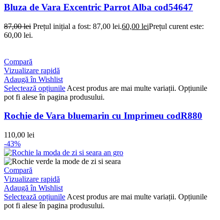
Bluza de Vara Excentric Parrot Alba cod54647
87,00
lei
Prețul inițial a fost: 87,00 lei.
60,00
lei
Prețul curent este:
60,00 lei.
Compară
Vizualizare rapidă
Adaugă în Wishlist
Selectează opțiunile
Acest produs are mai multe variații. Opțiunile
pot fi alese în pagina produsului.
Rochie de Vara bluemarin cu Imprimeu codR880
110,00
lei
-43%
Compară
Vizualizare rapidă
Adaugă în Wishlist
Selectează opțiunile
Acest produs are mai multe variații. Opțiunile
pot fi alese în pagina produsului.