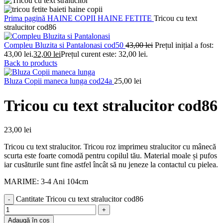
Prima pagină
HAINE COPII
HAINE FETITE
Tricou cu text
stralucitor cod86
Compleu Bluzita si Pantalonasi cod50
43,00
lei
Prețul inițial a fost:
43,00 lei.
32,00
lei
Prețul curent este: 32,00 lei.
Back to products
Bluza Copii maneca lunga cod24a
25,00
lei
Tricou cu text stralucitor cod86
23,00
lei
Tricou cu text stralucitor. Tricou roz imprimeu stralucitor cu mânecă
scurta este foarte comodă pentru copilul tău. Material moale și pufos
iar cusăturile sunt fine astfel încât să nu jeneze la contactul cu pielea.
MARIME: 3-4 Ani 104cm
Cantitate Tricou cu text stralucitor cod86
Adaugă în coș