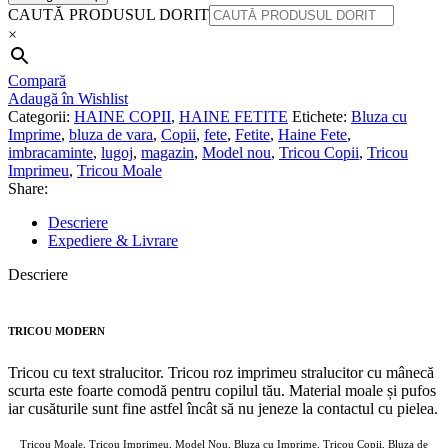
CAUTĂ PRODUSUL DORIT
×
Compară
Adaugă în Wishlist
Categorii:
HAINE COPII
,
HAINE FETITE
Etichete:
Bluza cu
Imprime
,
bluza de vara
,
Copii
,
fete
,
Fetite
,
Haine Fete
,
imbracaminte
,
lugoj
,
magazin
,
Model nou
,
Tricou Copii
,
Tricou
Imprimeu
,
Tricou Moale
Share:
Descriere
Expediere & Livrare
Descriere
TRICOU MODERN
Tricou cu text stralucitor. Tricou roz imprimeu stralucitor cu mânecă
scurta este foarte comodă pentru copilul tău. Material moale și pufos
iar cusăturile sunt fine astfel încât să nu jeneze la contactul cu pielea.
Tricou Moale, Tricou Imprimeu, Model Nou, Bluza cu Imprime, Tricou Copii, Bluza de