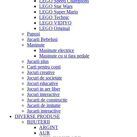
LEGO Speed Champions
LEGO Star Wars
LEGO Super Mario
LEGO Technic
LEGO VIDIYO
LEGO Original
Papusi
Jucarii Bebelusi
Masinute
Masinute electrice
Masinute cu si fara pedale
Jucarii plus
Carti pentru copii
Jocuri creative
Jocuri de societate
Jocuri educative
Jocuri in aer liber
Jocuri interactive
Jucarii de constructie
Jucarii de imitatie
Jucarii interactive
DIVERSE PRODUSE
BIJUTERII
ARGINT
AUR