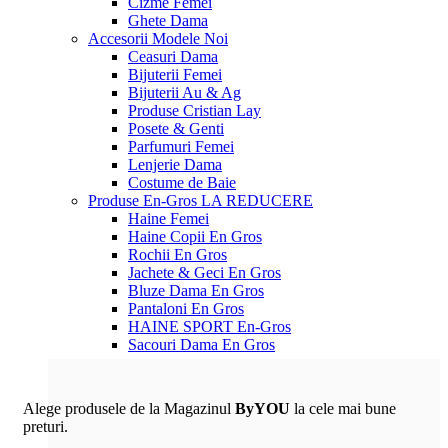
Cizme Femei
Ghete Dama
Accesorii
Modele Noi
Ceasuri Dama
Bijuterii Femei
Bijuterii Au & Ag
Produse Cristian Lay
Posete & Genti
Parfumuri Femei
Lenjerie Dama
Costume de Baie
Produse En-Gros
LA REDUCERE
Haine Femei
Haine Copii En Gros
Rochii En Gros
Jachete & Geci En Gros
Bluze Dama En Gros
Pantaloni En Gros
HAINE SPORT En-Gros
Sacouri Dama En Gros
Alege produsele de la Magazinul
ByYOU
la cele mai bune
preturi.