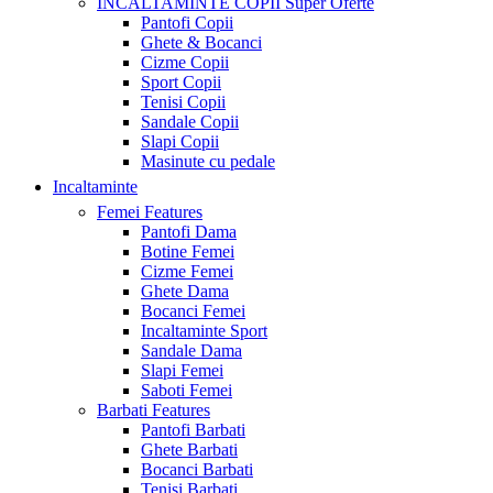
INCALTAMINTE COPII
Super Oferte
Pantofi Copii
Ghete & Bocanci
Cizme Copii
Sport Copii
Tenisi Copii
Sandale Copii
Slapi Copii
Masinute cu pedale
Incaltaminte
Femei
Features
Pantofi Dama
Botine Femei
Cizme Femei
Ghete Dama
Bocanci Femei
Incaltaminte Sport
Sandale Dama
Slapi Femei
Saboti Femei
Barbati
Features
Pantofi Barbati
Ghete Barbati
Bocanci Barbati
Tenisi Barbati