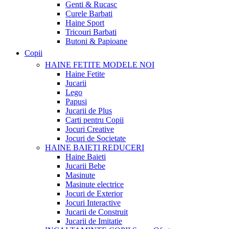
Genti & Rucasc
Curele Barbati
Haine Sport
Tricouri Barbati
Butoni & Papioane
Copii
HAINE FETITE
MODELE NOI
Haine Fetite
Jucarii
Lego
Papusi
Jucarii de Plus
Carti pentru Copii
Jocuri Creative
Jocuri de Societate
HAINE BAIETI
REDUCERI
Haine Baieti
Jucarii Bebe
Masinute
Masinute electrice
Jocuri de Exterior
Jocuri Interactive
Jucarii de Construit
Jucarii de Imitatie