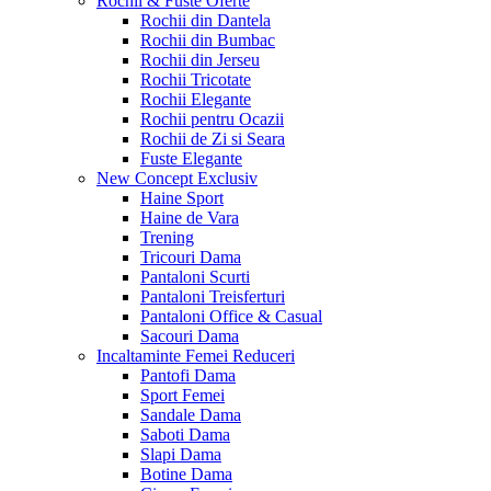
Rochii & Fuste
Oferte
Rochii din Dantela
Rochii din Bumbac
Rochii din Jerseu
Rochii Tricotate
Rochii Elegante
Rochii pentru Ocazii
Rochii de Zi si Seara
Fuste Elegante
New Concept
Exclusiv
Haine Sport
Haine de Vara
Trening
Tricouri Dama
Pantaloni Scurti
Pantaloni Treisferturi
Pantaloni Office & Casual
Sacouri Dama
Incaltaminte Femei
Reduceri
Pantofi Dama
Sport Femei
Sandale Dama
Saboti Dama
Slapi Dama
Botine Dama