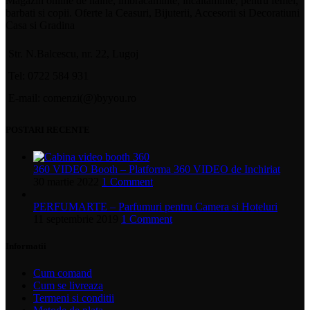
Magazin online de haine, imbracaminte, incaltaminte, pentru femei,
barbati si copii. Oferte la Ceasuri, Bijuterii, Accesorii si Decoratiuni
Casa si Gradina
Str. N.Balcescu, nr. 22, Lugoj
Tel: 0722 584 931
E-mail: comenzi(@)byyou.ro
POSTARI RECENTE
360 VIDEO Booth – Platforma 360 VIDEO de Inchiriat
30 martie 2022
1 Comment
PERFUMARTE – Parfumuri pentru Camera si Hoteluri
11 septembrie 2019
1 Comment
Informatii
Cum comand
Cum se livreaza
Termeni si conditii