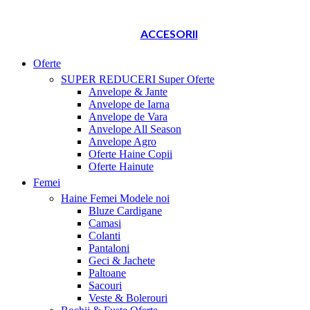
ACCESORII
Oferte
SUPER REDUCERI
Super Oferte
Anvelope & Jante
Anvelope de Iarna
Anvelope de Vara
Anvelope All Season
Anvelope Agro
Oferte Haine Copii
Oferte Hainute
Femei
Haine Femei
Modele noi
Bluze Cardigane
Camasi
Colanti
Pantaloni
Geci & Jachete
Paltoane
Sacouri
Veste & Bolerouri