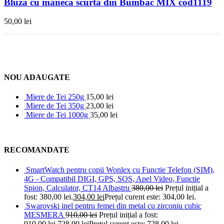
Bluză cu mânecă scurtă din Bumbac MIX cod1119
50,00
lei
NOU ADAUGATE
Miere de Tei 250g
15,00
lei
Miere de Tei 350g
23,00
lei
Miere de Tei 1000g
35,00
lei
RECOMANDATE
SmartWatch pentru copii Wonlex cu Functie Telefon (SIM),
4G - Compatibil DIGI, GPS, SOS, Apel Video, Functie
Spion, Calculator, CT14 Albastru
380,00
lei
Prețul inițial a
fost: 380,00 lei.
304,00
lei
Prețul curent este: 304,00 lei.
Swarovski inel pentru femei din metal cu zirconiu cubic
MESMERA
910,00
lei
Prețul inițial a fost:
910,00 lei.
728,00
lei
Prețul curent este: 728,00 lei.