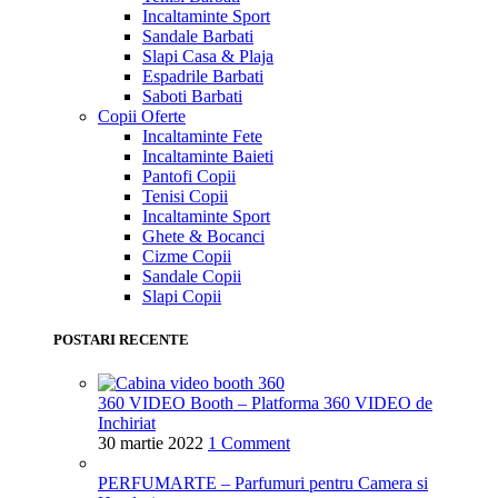
Incaltaminte Sport
Sandale Barbati
Slapi Casa & Plaja
Espadrile Barbati
Saboti Barbati
Copii
Oferte
Incaltaminte Fete
Incaltaminte Baieti
Pantofi Copii
Tenisi Copii
Incaltaminte Sport
Ghete & Bocanci
Cizme Copii
Sandale Copii
Slapi Copii
POSTARI RECENTE
360 VIDEO Booth – Platforma 360 VIDEO de
Inchiriat
30 martie 2022
1 Comment
PERFUMARTE – Parfumuri pentru Camera si