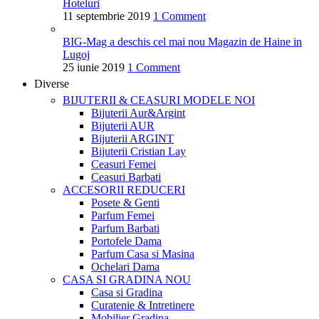
Hoteluri
11 septembrie 2019
1 Comment
BIG-Mag a deschis cel mai nou Magazin de Haine in
Lugoj
25 iunie 2019
1 Comment
Diverse
BIJUTERII & CEASURI
MODELE NOI
Bijuterii Aur&Argint
Bijuterii AUR
Bijuterii ARGINT
Bijuterii Cristian Lay
Ceasuri Femei
Ceasuri Barbati
ACCESORII
REDUCERI
Posete & Genti
Parfum Femei
Parfum Barbati
Portofele Dama
Parfum Casa si Masina
Ochelari Dama
CASA SI GRADINA
NOU
Casa si Gradina
Curatenie & Intretinere
Mobilier Gradina