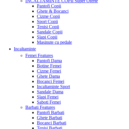
INCALTAMINTE COPII
Super Oferte
Pantofi Copii
Ghete & Bocanci
Cizme Copii
Sport Copii
Tenisi Copii
Sandale Copii
Slapi Copii
Masinute cu pedale
Incaltaminte
Femei
Features
Pantofi Dama
Botine Femei
Cizme Femei
Ghete Dama
Bocanci Femei
Incaltaminte Sport
Sandale Dama
Slapi Femei
Saboti Femei
Barbati
Features
Pantofi Barbati
Ghete Barbati
Bocanci Barbati
Tenisi Barbati