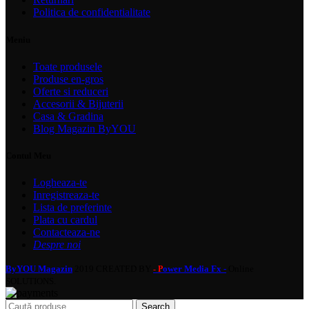
Politica de confidentialitate
Meniu
Toate produsele
Produse en-gros
Oferte si reduceri
Accesorii & Bijuterii
Casa & Gradina
Blog Magazin ByYOU
Contul Meu
Logheaza-te
Inregistreaza-te
Lista de preferinte
Plata cu cardul
Contacteaza-ne
Despre noi
ByYOU Magazin
2019 CREATED BY
ower Media Fx -
Online
- P
SOLUTIONS.
Search