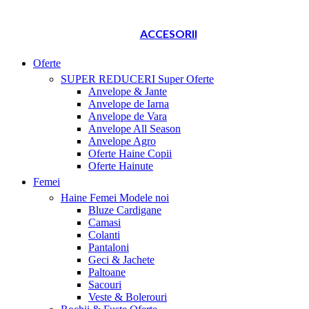
ACCESORII
Oferte
SUPER REDUCERI
Super Oferte
Anvelope & Jante
Anvelope de Iarna
Anvelope de Vara
Anvelope All Season
Anvelope Agro
Oferte Haine Copii
Oferte Hainute
Femei
Haine Femei
Modele noi
Bluze Cardigane
Camasi
Colanti
Pantaloni
Geci & Jachete
Paltoane
Sacouri
Veste & Bolerouri