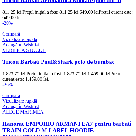
Tricou Barbati Aeronautica Militare polo din in
811,25
lei
Prețul inițial a fost: 811,25 lei.
649,00
lei
Prețul curent este:
649,00 lei.
-20%
Compară
Vizualizare rapidă
Adaugă în Wishlist
VERIFICA STOCUL
Tricou Barbati Paul&Shark polo de bumbac
1.823,75
lei
Prețul inițial a fost: 1.823,75 lei.
1.459,00
lei
Prețul
curent este: 1.459,00 lei.
-26%
Compară
Vizualizare rapidă
Adaugă în Wishlist
ALEGE MARIMEA
Hanorac EMPORIO ARMANI EA7 pentru barbati
TRAIN GOLD M LABEL HOODIE –