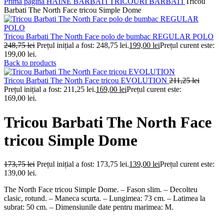
Prima pagină
HAINE BARBATI
TRICOURI BARBATI
Tricou
Barbati The North Face tricou Simple Dome
Tricou Barbati The North Face polo de bumbac REGULAR POLO
248,75
lei
Prețul inițial a fost: 248,75 lei.
199,00
lei
Prețul curent este:
199,00 lei.
Back to products
Tricou Barbati The North Face tricou EVOLUTION
211,25
lei
Prețul inițial a fost: 211,25 lei.
169,00
lei
Prețul curent este:
169,00 lei.
Tricou Barbati The North Face
tricou Simple Dome
173,75
lei
Prețul inițial a fost: 173,75 lei.
139,00
lei
Prețul curent este:
139,00 lei.
The North Face tricou Simple Dome. – Fason slim. – Decolteu
clasic, rotund. – Maneca scurta. – Lungimea: 73 cm. – Latimea la
subrat: 50 cm. – Dimensiunile date pentru marimea: M.