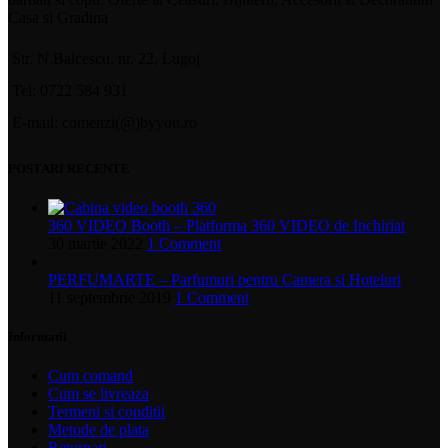
Casa si Gradina
Str. N.Balcescu, nr. 22, Lugoj
Tel: 0722 584 931
E-mail: comenzi(@)byyou.ro
POSTARI RECENTE
360 VIDEO Booth – Platforma 360 VIDEO de Inchiriat
30 martie 2022
1 Comment
PERFUMARTE – Parfumuri pentru Camera si Hoteluri
11 septembrie 2019
1 Comment
Informatii
Cum comand
Cum se livreaza
Termeni si conditii
Metode de plata
Returnari