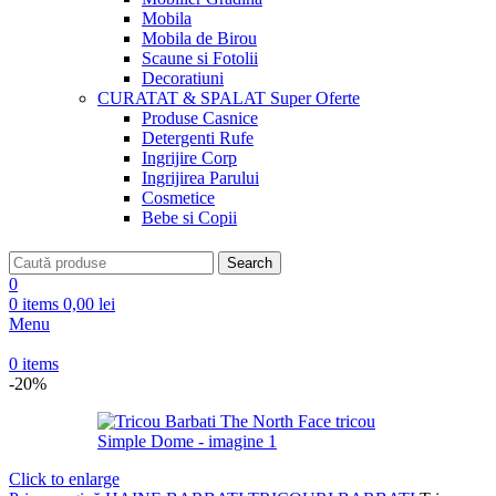
Mobila
Mobila de Birou
Scaune si Fotolii
Decoratiuni
CURATAT & SPALAT
Super Oferte
Produse Casnice
Detergenti Rufe
Ingrijire Corp
Ingrijirea Parului
Cosmetice
Bebe si Copii
Search
0
0
items
0,00
lei
Menu
0
items
-20%
Click to enlarge