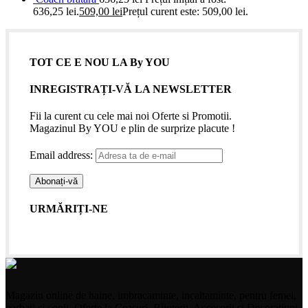
636,25 lei.
509,00
lei
Prețul curent este: 509,00 lei.
TOT CE E NOU LA By YOU
INREGISTRAȚI-VĂ LA NEWSLETTER
Fii la curent cu cele mai noi Oferte si Promotii.
Magazinul By YOU e plin de surprize placute !
Email address:
URMĂRIȚI-NE
Magazin online de haine, imbracaminte, incaltaminte, pentru femei,
barbati si copii. Oferte la Ceasuri, Bijuterii, Accesorii si Decoratiuni