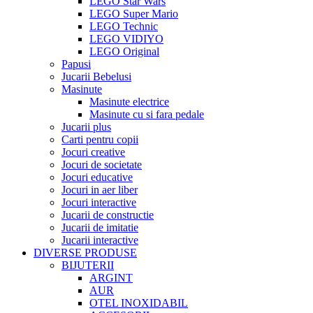
LEGO Star Wars
LEGO Super Mario
LEGO Technic
LEGO VIDIYO
LEGO Original
Papusi
Jucarii Bebelusi
Masinute
Masinute electrice
Masinute cu si fara pedale
Jucarii plus
Carti pentru copii
Jocuri creative
Jocuri de societate
Jocuri educative
Jocuri in aer liber
Jocuri interactive
Jucarii de constructie
Jucarii de imitatie
Jucarii interactive
DIVERSE PRODUSE
BIJUTERII
ARGINT
AUR
OTEL INOXIDABIL