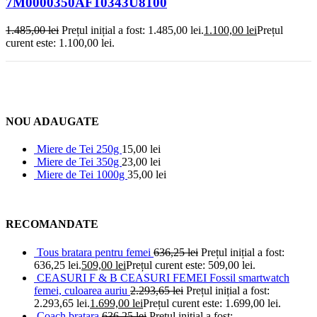
7M0000350AF10343U8100
1.485,00
lei
Prețul inițial a fost: 1.485,00 lei.
1.100,00
lei
Prețul
curent este: 1.100,00 lei.
NOU ADAUGATE
Miere de Tei 250g
15,00
lei
Miere de Tei 350g
23,00
lei
Miere de Tei 1000g
35,00
lei
RECOMANDATE
Tous bratara pentru femei
636,25
lei
Prețul inițial a fost:
636,25 lei.
509,00
lei
Prețul curent este: 509,00 lei.
CEASURI F & B CEASURI FEMEI Fossil smartwatch
femei, culoarea auriu
2.293,65
lei
Prețul inițial a fost:
2.293,65 lei.
1.699,00
lei
Prețul curent este: 1.699,00 lei.
Coach bratara
636,25
lei
Prețul inițial a fost: