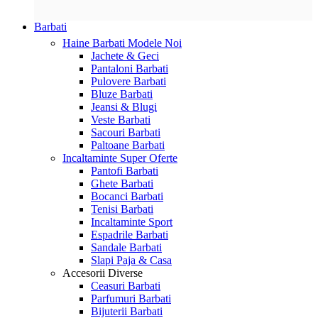
Barbati
Haine Barbati
Modele Noi
Jachete & Geci
Pantaloni Barbati
Pulovere Barbati
Bluze Barbati
Jeansi & Blugi
Veste Barbati
Sacouri Barbati
Paltoane Barbati
Incaltaminte
Super Oferte
Pantofi Barbati
Ghete Barbati
Bocanci Barbati
Tenisi Barbati
Incaltaminte Sport
Espadrile Barbati
Sandale Barbati
Slapi Paja & Casa
Accesorii
Diverse
Ceasuri Barbati
Parfumuri Barbati
Bijuterii Barbati