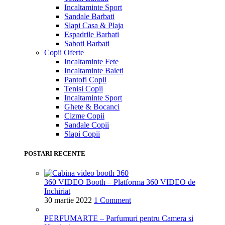
Incaltaminte Sport
Sandale Barbati
Slapi Casa & Plaja
Espadrile Barbati
Saboti Barbati
Copii
Oferte
Incaltaminte Fete
Incaltaminte Baieti
Pantofi Copii
Tenisi Copii
Incaltaminte Sport
Ghete & Bocanci
Cizme Copii
Sandale Copii
Slapi Copii
POSTARI RECENTE
360 VIDEO Booth – Platforma 360 VIDEO de
Inchiriat
30 martie 2022
1 Comment
PERFUMARTE – Parfumuri pentru Camera si