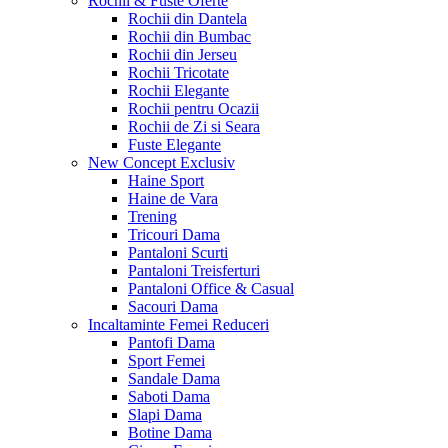
Rochii & Fuste
Oferte
Rochii din Dantela
Rochii din Bumbac
Rochii din Jerseu
Rochii Tricotate
Rochii Elegante
Rochii pentru Ocazii
Rochii de Zi si Seara
Fuste Elegante
New Concept
Exclusiv
Haine Sport
Haine de Vara
Trening
Tricouri Dama
Pantaloni Scurti
Pantaloni Treisferturi
Pantaloni Office & Casual
Sacouri Dama
Incaltaminte Femei
Reduceri
Pantofi Dama
Sport Femei
Sandale Dama
Saboti Dama
Slapi Dama
Botine Dama