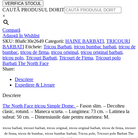
VERIFICA STOCUL
CAUTĂ PRODUSUL DORIT
×
Compară
Adaugă în Wishlist
SKU:
80a8c30e2649
Categorii:
HAINE BARBATI
,
TRICOURI
BARBATI
Etichete:
Tricou Barbati
,
tricou bumbac barbati
,
tricou de
bumbac
,
tricou de firma
,
tricou original
,
tricou original barbati
,
tricou polo
,
Tricouri Barbati
,
Tricouri de Firma
,
Tricouri polo
Barbati The North Face
Share:
Descriere
Expediere & Livrare
Descriere
The North Face tricou Simple Dome.
– Fason slim. – Decolteu
clasic, rotund. – Maneca scurta. – Lungimea: 73 cm. – Latimea la
subrat: 50 cm. – Dimensiunile date pentru marimea: M.
tricou barbati, tricouri barbati, tricou original, tricou original barbati, tricou de firma, tricouri
de firma, tricou de bumbac, tricou bumbac barbati, Tricou polo, Tricouri polo Barbati The