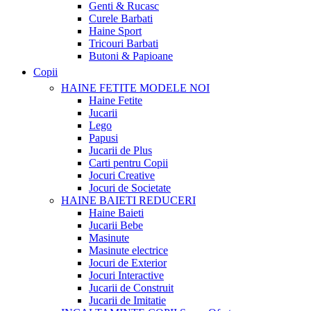
Genti & Rucasc
Curele Barbati
Haine Sport
Tricouri Barbati
Butoni & Papioane
Copii
HAINE FETITE
MODELE NOI
Haine Fetite
Jucarii
Lego
Papusi
Jucarii de Plus
Carti pentru Copii
Jocuri Creative
Jocuri de Societate
HAINE BAIETI
REDUCERI
Haine Baieti
Jucarii Bebe
Masinute
Masinute electrice
Jocuri de Exterior
Jocuri Interactive
Jucarii de Construit
Jucarii de Imitatie