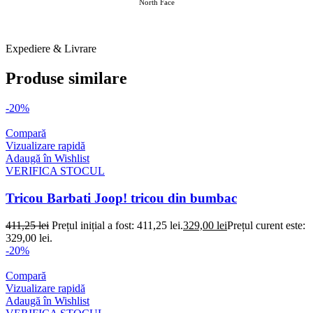
North Face
ANSWEAR Tricouri B 1 O2 FEB 2026
Expediere & Livrare
Produse similare
-20%
Compară
Vizualizare rapidă
Adaugă în Wishlist
VERIFICA STOCUL
Tricou Barbati Joop! tricou din bumbac
411,25
lei
Prețul inițial a fost: 411,25 lei.
329,00
lei
Prețul curent este:
329,00 lei.
-20%
Compară
Vizualizare rapidă
Adaugă în Wishlist