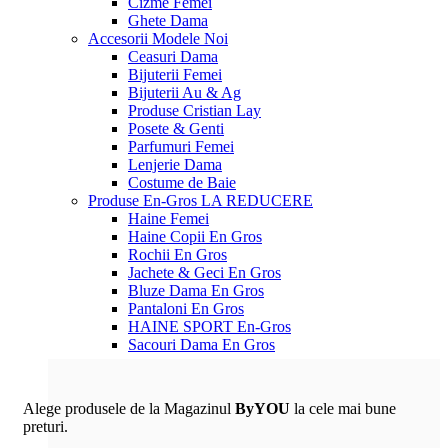
Cizme Femei
Ghete Dama
Accesorii
Modele Noi
Ceasuri Dama
Bijuterii Femei
Bijuterii Au & Ag
Produse Cristian Lay
Posete & Genti
Parfumuri Femei
Lenjerie Dama
Costume de Baie
Produse En-Gros
LA REDUCERE
Haine Femei
Haine Copii En Gros
Rochii En Gros
Jachete & Geci En Gros
Bluze Dama En Gros
Pantaloni En Gros
HAINE SPORT En-Gros
Sacouri Dama En Gros
Alege produsele de la Magazinul
ByYOU
la cele mai bune
preturi.