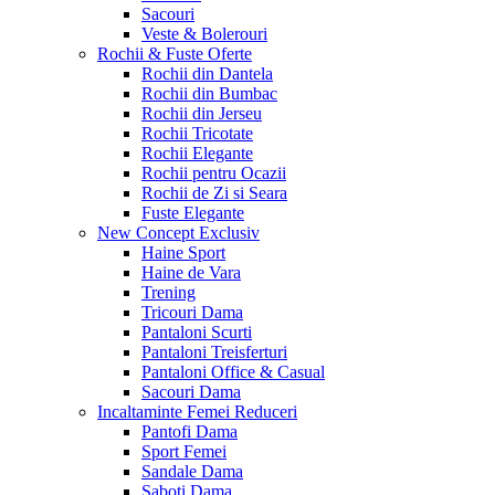
Sacouri
Veste & Bolerouri
Rochii & Fuste
Oferte
Rochii din Dantela
Rochii din Bumbac
Rochii din Jerseu
Rochii Tricotate
Rochii Elegante
Rochii pentru Ocazii
Rochii de Zi si Seara
Fuste Elegante
New Concept
Exclusiv
Haine Sport
Haine de Vara
Trening
Tricouri Dama
Pantaloni Scurti
Pantaloni Treisferturi
Pantaloni Office & Casual
Sacouri Dama
Incaltaminte Femei
Reduceri
Pantofi Dama
Sport Femei
Sandale Dama
Saboti Dama