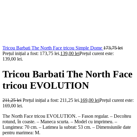
Tricou Barbati The North Face tricou Simple Dome
173,75
lei
Prețul inițial a fost: 173,75 lei.
139,00
lei
Prețul curent este:
139,00 lei.
Tricou Barbati The North Face
tricou EVOLUTION
211,25
lei
Prețul inițial a fost: 211,25 lei.
169,00
lei
Prețul curent este:
169,00 lei.
The North Face tricou EVOLUTION. – Fason regular. – Decolteu
rotund, în coaste. – Maneca scurta. – Model cu imprimeu. –
Lungimea: 70 cm. – Latimea la subrat: 53 cm. – Dimensiunile date
pentru marimea: M.