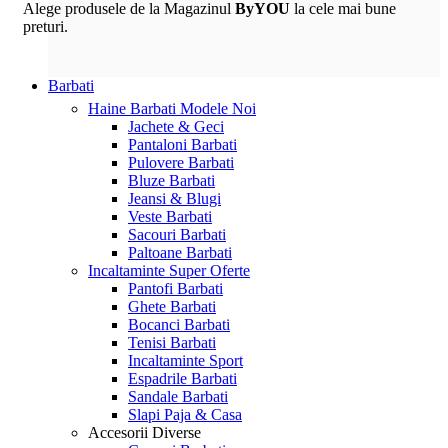
Alege produsele de la Magazinul
ByYOU
la cele mai bune
preturi.
Barbati
Haine Barbati
Modele Noi
Jachete & Geci
Pantaloni Barbati
Pulovere Barbati
Bluze Barbati
Jeansi & Blugi
Veste Barbati
Sacouri Barbati
Paltoane Barbati
Incaltaminte
Super Oferte
Pantofi Barbati
Ghete Barbati
Bocanci Barbati
Tenisi Barbati
Incaltaminte Sport
Espadrile Barbati
Sandale Barbati
Slapi Paja & Casa
Accesorii
Diverse