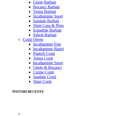
Ghete Barbati
Bocanci Barbati
Tenisi Barbati
Incaltaminte Sport
Sandale Barbati
Slapi Casa & Plaja
Espadrile Barbati
Saboti Barbati
Copii
Oferte
Incaltaminte Fete
Incaltaminte Baieti
Pantofi Copii
Tenisi Copii
Incaltaminte Sport
Ghete & Bocanci
Cizme Copii
Sandale Copii
Slapi Copii
POSTARI RECENTE