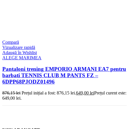
Compară
Vizualizare rapidă
Adaugă în Wishlist
ALEGE MARIMEA
Pantaloni trening EMPORIO ARMANI EA7 pentru
barbati TENNIS CLUB M PANTS FZ –
6DPP68PJODZ01496
876,15
lei
Prețul inițial a fost: 876,15 lei.
649,00
lei
Prețul curent este:
649,00 lei.