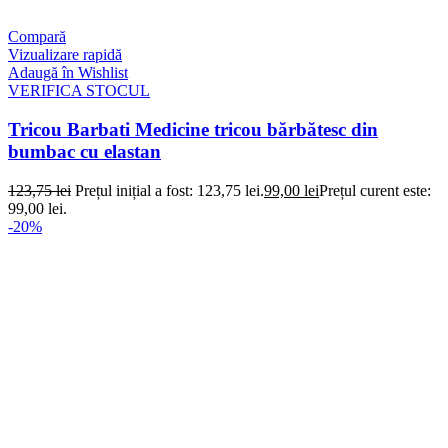
Compară
Vizualizare rapidă
Adaugă în Wishlist
VERIFICA STOCUL
Tricou Barbati Medicine tricou bărbătesc din
bumbac cu elastan
123,75
lei
Prețul inițial a fost: 123,75 lei.
99,00
lei
Prețul curent este:
99,00 lei.
-20%