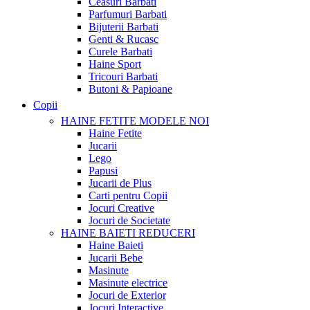
Ceasuri Barbati
Parfumuri Barbati
Bijuterii Barbati
Genti & Rucasc
Curele Barbati
Haine Sport
Tricouri Barbati
Butoni & Papioane
Copii
HAINE FETITE
MODELE NOI
Haine Fetite
Jucarii
Lego
Papusi
Jucarii de Plus
Carti pentru Copii
Jocuri Creative
Jocuri de Societate
HAINE BAIETI
REDUCERI
Haine Baieti
Jucarii Bebe
Masinute
Masinute electrice
Jocuri de Exterior
Jocuri Interactive