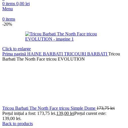
0
items
0,00
lei
Menu
0
items
-20%
Click to enlarge
Prima pagină
HAINE BARBATI
TRICOURI BARBATI
Tricou
Barbati The North Face tricou EVOLUTION
Tricou Barbati The North Face tricou Simple Dome
173,75
lei
Prețul inițial a fost: 173,75 lei.
139,00
lei
Prețul curent este:
139,00 lei.
Back to products