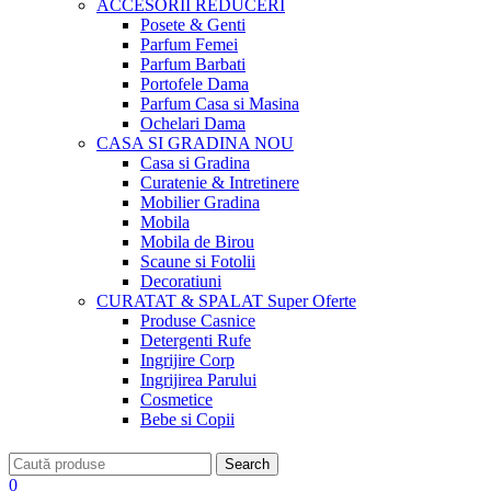
ACCESORII
REDUCERI
Posete & Genti
Parfum Femei
Parfum Barbati
Portofele Dama
Parfum Casa si Masina
Ochelari Dama
CASA SI GRADINA
NOU
Casa si Gradina
Curatenie & Intretinere
Mobilier Gradina
Mobila
Mobila de Birou
Scaune si Fotolii
Decoratiuni
CURATAT & SPALAT
Super Oferte
Produse Casnice
Detergenti Rufe
Ingrijire Corp
Ingrijirea Parului
Cosmetice
Bebe si Copii
Search
0