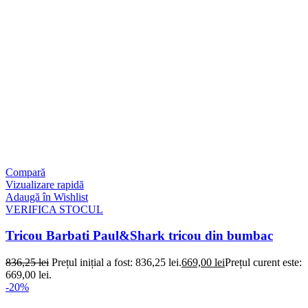
Compară
Vizualizare rapidă
Adaugă în Wishlist
VERIFICA STOCUL
Tricou Barbati Paul&Shark tricou din bumbac
836,25
lei
Prețul inițial a fost: 836,25 lei.
669,00
lei
Prețul curent este:
669,00 lei.
-20%