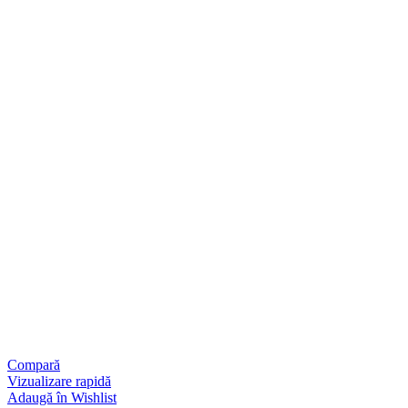
Compară
Vizualizare rapidă
Adaugă în Wishlist