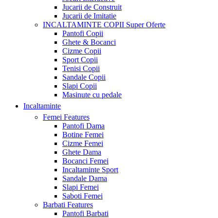
Jucarii de Construit
Jucarii de Imitatie
INCALTAMINTE COPII
Super Oferte
Pantofi Copii
Ghete & Bocanci
Cizme Copii
Sport Copii
Tenisi Copii
Sandale Copii
Slapi Copii
Masinute cu pedale
Incaltaminte
Femei
Features
Pantofi Dama
Botine Femei
Cizme Femei
Ghete Dama
Bocanci Femei
Incaltaminte Sport
Sandale Dama
Slapi Femei
Saboti Femei
Barbati
Features
Pantofi Barbati