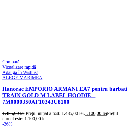
Compară
Vizualizare rapidă
Adaugă în Wishlist
ALEGE MARIMEA
Hanorac EMPORIO ARMANI EA7 pentru barbati
TRAIN GOLD M LABEL HOODIE –
7M0000350AF10343U8100
1.485,00
lei
Prețul inițial a fost: 1.485,00 lei.
1.100,00
lei
Prețul
curent este: 1.100,00 lei.
-26%