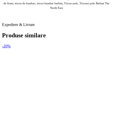
de firma, tricou de bumbac, tricou bumbac barbati, Tricou polo, Tricouri polo Barbati The
North Face
ANSWEAR Tricouri B 1 O2 FEB 2026
Expediere & Livrare
Produse similare
-20%