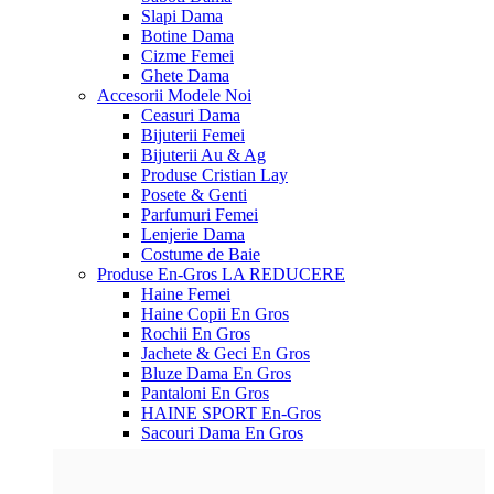
Slapi Dama
Botine Dama
Cizme Femei
Ghete Dama
Accesorii
Modele Noi
Ceasuri Dama
Bijuterii Femei
Bijuterii Au & Ag
Produse Cristian Lay
Posete & Genti
Parfumuri Femei
Lenjerie Dama
Costume de Baie
Produse En-Gros
LA REDUCERE
Haine Femei
Haine Copii En Gros
Rochii En Gros
Jachete & Geci En Gros
Bluze Dama En Gros
Pantaloni En Gros
HAINE SPORT En-Gros
Sacouri Dama En Gros