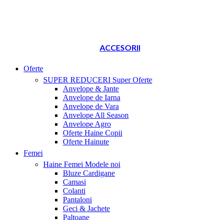
ACCESORII
Oferte
SUPER REDUCERI
Super Oferte
Anvelope & Jante
Anvelope de Iarna
Anvelope de Vara
Anvelope All Season
Anvelope Agro
Oferte Haine Copii
Oferte Hainute
Femei
Haine Femei
Modele noi
Bluze Cardigane
Camasi
Colanti
Pantaloni
Geci & Jachete
Paltoane