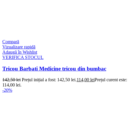
Compară
Vizualizare rapidă
Adaugă în Wishlist
VERIFICA STOCUL
Tricou Barbati Medicine tricou din bumbac
142,50
lei
Prețul inițial a fost: 142,50 lei.
114,00
lei
Prețul curent este:
114,00 lei.
-20%