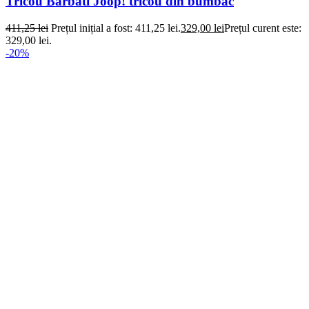
Tricou Barbati Joop! tricou din bumbac
411,25
lei
Prețul inițial a fost: 411,25 lei.
329,00
lei
Prețul curent este:
329,00 lei.
-20%