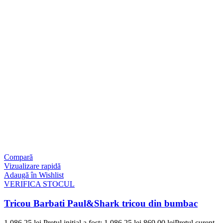
Compară
Vizualizare rapidă
Adaugă în Wishlist
VERIFICA STOCUL
Tricou Barbati Paul&Shark tricou din bumbac
1.086,25
lei
Prețul inițial a fost: 1.086,25 lei.
869,00
lei
Prețul curent