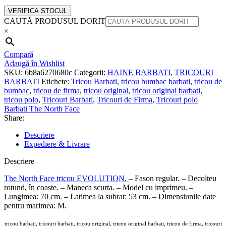
VERIFICA STOCUL
CAUTĂ PRODUSUL DORIT
×
Compară
Adaugă în Wishlist
SKU:
6b8a6270680c
Categorii:
HAINE BARBATI
,
TRICOURI
BARBATI
Etichete:
Tricou Barbati
,
tricou bumbac barbati
,
tricou de
bumbac
,
tricou de firma
,
tricou original
,
tricou original barbati
,
tricou polo
,
Tricouri Barbati
,
Tricouri de Firma
,
Tricouri polo
Barbati The North Face
Share:
Descriere
Expediere & Livrare
Descriere
The North Face tricou EVOLUTION.
– Fason regular. – Decolteu
rotund, în coaste. – Maneca scurta. – Model cu imprimeu. –
Lungimea: 70 cm. – Latimea la subrat: 53 cm. – Dimensiunile date
pentru marimea: M.
tricou barbati, tricouri barbati, tricou original, tricou original barbati, tricou de firma, tricouri