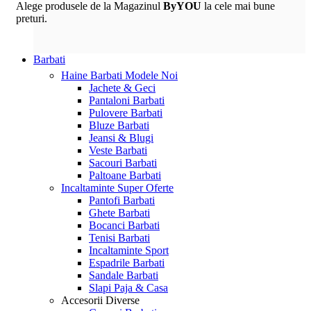
Alege produsele de la Magazinul
ByYOU
la cele mai bune
preturi.
Barbati
Haine Barbati
Modele Noi
Jachete & Geci
Pantaloni Barbati
Pulovere Barbati
Bluze Barbati
Jeansi & Blugi
Veste Barbati
Sacouri Barbati
Paltoane Barbati
Incaltaminte
Super Oferte
Pantofi Barbati
Ghete Barbati
Bocanci Barbati
Tenisi Barbati
Incaltaminte Sport
Espadrile Barbati
Sandale Barbati
Slapi Paja & Casa
Accesorii
Diverse