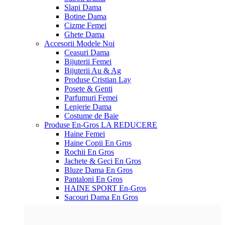
Slapi Dama
Botine Dama
Cizme Femei
Ghete Dama
Accesorii
Modele Noi
Ceasuri Dama
Bijuterii Femei
Bijuterii Au & Ag
Produse Cristian Lay
Posete & Genti
Parfumuri Femei
Lenjerie Dama
Costume de Baie
Produse En-Gros
LA REDUCERE
Haine Femei
Haine Copii En Gros
Rochii En Gros
Jachete & Geci En Gros
Bluze Dama En Gros
Pantaloni En Gros
HAINE SPORT En-Gros
Sacouri Dama En Gros