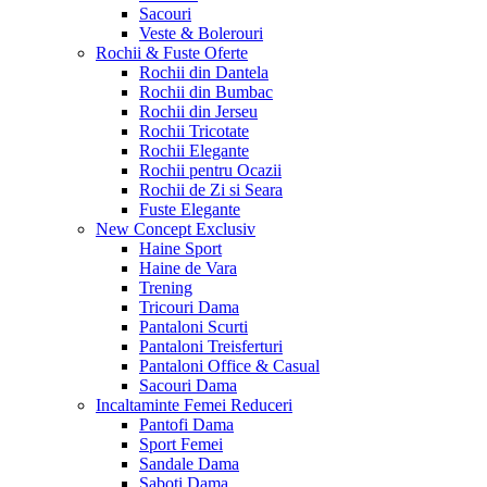
Sacouri
Veste & Bolerouri
Rochii & Fuste
Oferte
Rochii din Dantela
Rochii din Bumbac
Rochii din Jerseu
Rochii Tricotate
Rochii Elegante
Rochii pentru Ocazii
Rochii de Zi si Seara
Fuste Elegante
New Concept
Exclusiv
Haine Sport
Haine de Vara
Trening
Tricouri Dama
Pantaloni Scurti
Pantaloni Treisferturi
Pantaloni Office & Casual
Sacouri Dama
Incaltaminte Femei
Reduceri
Pantofi Dama
Sport Femei
Sandale Dama
Saboti Dama