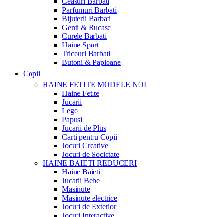
Ceasuri Barbati
Parfumuri Barbati
Bijuterii Barbati
Genti & Rucasc
Curele Barbati
Haine Sport
Tricouri Barbati
Butoni & Papioane
Copii
HAINE FETITE
MODELE NOI
Haine Fetite
Jucarii
Lego
Papusi
Jucarii de Plus
Carti pentru Copii
Jocuri Creative
Jocuri de Societate
HAINE BAIETI
REDUCERI
Haine Baieti
Jucarii Bebe
Masinute
Masinute electrice
Jocuri de Exterior
Jocuri Interactive