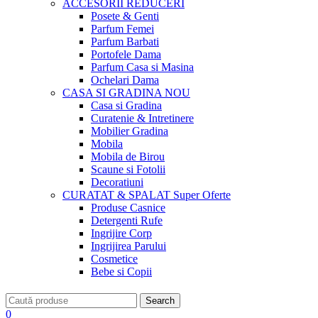
ACCESORII
REDUCERI
Posete & Genti
Parfum Femei
Parfum Barbati
Portofele Dama
Parfum Casa si Masina
Ochelari Dama
CASA SI GRADINA
NOU
Casa si Gradina
Curatenie & Intretinere
Mobilier Gradina
Mobila
Mobila de Birou
Scaune si Fotolii
Decoratiuni
CURATAT & SPALAT
Super Oferte
Produse Casnice
Detergenti Rufe
Ingrijire Corp
Ingrijirea Parului
Cosmetice
Bebe si Copii
Search
0