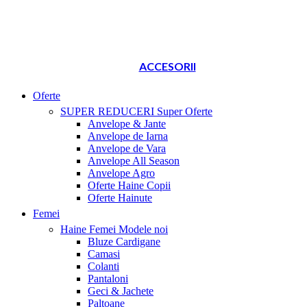
ACCESORII
Oferte
SUPER REDUCERI
Super Oferte
Anvelope & Jante
Anvelope de Iarna
Anvelope de Vara
Anvelope All Season
Anvelope Agro
Oferte Haine Copii
Oferte Hainute
Femei
Haine Femei
Modele noi
Bluze Cardigane
Camasi
Colanti
Pantaloni
Geci & Jachete
Paltoane