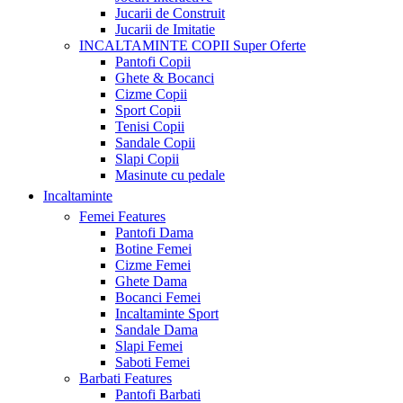
Jucarii de Construit
Jucarii de Imitatie
INCALTAMINTE COPII
Super Oferte
Pantofi Copii
Ghete & Bocanci
Cizme Copii
Sport Copii
Tenisi Copii
Sandale Copii
Slapi Copii
Masinute cu pedale
Incaltaminte
Femei
Features
Pantofi Dama
Botine Femei
Cizme Femei
Ghete Dama
Bocanci Femei
Incaltaminte Sport
Sandale Dama
Slapi Femei
Saboti Femei
Barbati
Features
Pantofi Barbati