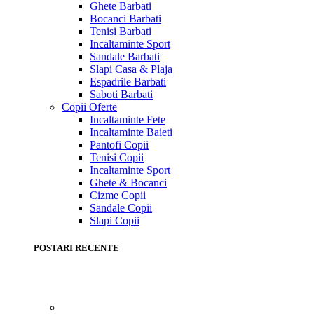
Ghete Barbati
Bocanci Barbati
Tenisi Barbati
Incaltaminte Sport
Sandale Barbati
Slapi Casa & Plaja
Espadrile Barbati
Saboti Barbati
Copii
Oferte
Incaltaminte Fete
Incaltaminte Baieti
Pantofi Copii
Tenisi Copii
Incaltaminte Sport
Ghete & Bocanci
Cizme Copii
Sandale Copii
Slapi Copii
POSTARI RECENTE