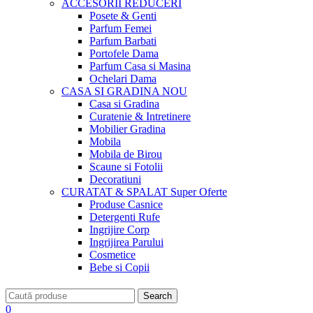
ACCESORII
REDUCERI
Posete & Genti
Parfum Femei
Parfum Barbati
Portofele Dama
Parfum Casa si Masina
Ochelari Dama
CASA SI GRADINA
NOU
Casa si Gradina
Curatenie & Intretinere
Mobilier Gradina
Mobila
Mobila de Birou
Scaune si Fotolii
Decoratiuni
CURATAT & SPALAT
Super Oferte
Produse Casnice
Detergenti Rufe
Ingrijire Corp
Ingrijirea Parului
Cosmetice
Bebe si Copii
Search
0