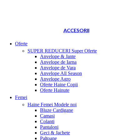
ACCESORII
Oferte
SUPER REDUCERI
Super Oferte
Anvelope & Jante
Anvelope de Iarna
Anvelope de Vara
Anvelope All Season
Anvelope Agro
Oferte Haine Copii
Oferte Hainute
Femei
Haine Femei
Modele noi
Bluze Cardigane
Camasi
Colanti
Pantaloni
Geci & Jachete
Paltoane