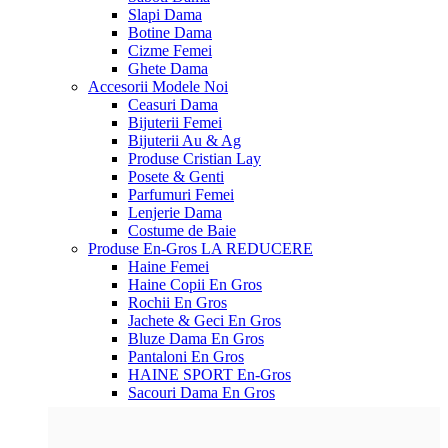
Slapi Dama
Botine Dama
Cizme Femei
Ghete Dama
Accesorii
Modele Noi
Ceasuri Dama
Bijuterii Femei
Bijuterii Au & Ag
Produse Cristian Lay
Posete & Genti
Parfumuri Femei
Lenjerie Dama
Costume de Baie
Produse En-Gros
LA REDUCERE
Haine Femei
Haine Copii En Gros
Rochii En Gros
Jachete & Geci En Gros
Bluze Dama En Gros
Pantaloni En Gros
HAINE SPORT En-Gros
Sacouri Dama En Gros