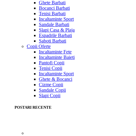
Ghete Barbati
Bocanci Barbati
Tenisi Barbati
Incaltaminte Sport
Sandale Barbati
Slapi Casa & Plaja
Espadrile Barbati
Saboti Barbati
Copii
Oferte
Incaltaminte Fete
Incaltaminte Baieti
Pantofi Copii
Tenisi Copii
Incaltaminte Sport
Ghete & Bocanci
Cizme Copii
Sandale Copii
Slapi Copii
POSTARI RECENTE