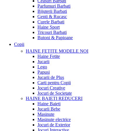
Ceasuri Barbati
Parfumuri Barbati
Bijuterii Barbati
Genti & Rucasc
Curele Barbati
Haine Sport
Tricouri Barbati
Butoni & Papioane
Copii
HAINE FETITE
MODELE NOI
Haine Fetite
Jucarii
Lego
Papusi
Jucarii de Plus
Carti pentru Copii
Jocuri Creative
Jocuri de Societate
HAINE BAIETI
REDUCERI
Haine Baieti
Jucarii Bebe
Masinute
Masinute electrice
Jocuri de Exterior
Jocuri Interactive