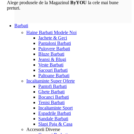
Alege produsele de la Magazinul
ByYOU
la cele mai bune
preturi.
Barbati
Haine Barbati
Modele Noi
Jachete & Geci
Pantaloni Barbati
Pulovere Barbati
Bluze Barbati
Jeansi & Blugi
Veste Barbati
Sacouri Barbati
Paltoane Barbati
Incaltaminte
Super Oferte
Pantofi Barbati
Ghete Barbati
Bocanci Barbati
Tenisi Barbati
Incaltaminte Sport
Espadrile Barbati
Sandale Barbati
Slapi Paja & Casa
Accesorii
Diverse