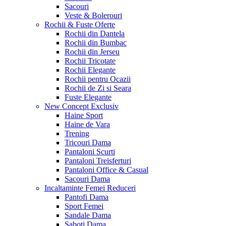
Sacouri
Veste & Bolerouri
Rochii & Fuste
Oferte
Rochii din Dantela
Rochii din Bumbac
Rochii din Jerseu
Rochii Tricotate
Rochii Elegante
Rochii pentru Ocazii
Rochii de Zi si Seara
Fuste Elegante
New Concept
Exclusiv
Haine Sport
Haine de Vara
Trening
Tricouri Dama
Pantaloni Scurti
Pantaloni Treisferturi
Pantaloni Office & Casual
Sacouri Dama
Incaltaminte Femei
Reduceri
Pantofi Dama
Sport Femei
Sandale Dama
Saboti Dama