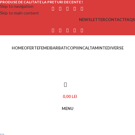
PRODUSE DE CALITATE LA PRETURI DECENTE !
Skip to navigation
Skip to main content
NEWSLETTER
CONTACT
FAQS
HOME
OFERTE
FEMEI
BARBATI
COPII
INCALTAMINTE
DIVERSE
0,00
LEI
MENU