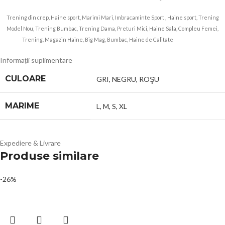
Trening din crep, Haine sport, Marimi Mari, Imbracaminte Sport , Haine sport, Trening
Model Nou, Trening Bumbac, Trening Dama, Preturi Mici, Haine Sala, Compleu Femei,
Trening, Magazin Haine, Big Mag, Bumbac, Haine de Calitate
8603 adrom
Informații suplimentare
CULOARE
GRI
,
NEGRU
,
ROŞU
MARIME
L
,
M
,
S
,
XL
Expediere & Livrare
Produse similare
-26%