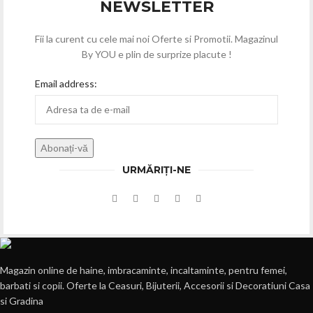
NEWSLETTER
Fii la curent cu cele mai noi Oferte si Promotii. Magazinul
By YOU e plin de surprize placute !
Email address:
URMĂRIȚI-NE
Magazin online de haine, imbracaminte, incaltaminte, pentru femei,
barbati si copii. Oferte la Ceasuri, Bijuterii, Accesorii si Decoratiuni Casa
si Gradina