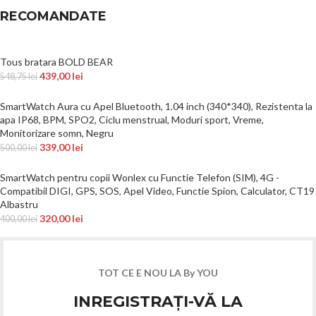
RECOMANDATE
Tous bratara BOLD BEAR
439,00
lei
548,75
lei
SmartWatch Aura cu Apel Bluetooth, 1.04 inch (340*340), Rezistenta la
apa IP68, BPM, SPO2, Ciclu menstrual, Moduri sport, Vreme,
Monitorizare somn, Negru
339,00
lei
500,00
lei
SmartWatch pentru copii Wonlex cu Functie Telefon (SIM), 4G -
Compatibil DIGI, GPS, SOS, Apel Video, Functie Spion, Calculator, CT19
Albastru
320,00
lei
400,00
lei
TOT CE E NOU LA By YOU
INREGISTRAȚI-VĂ LA