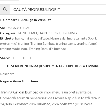
Compară
Adaugă în Wishlist
SKU:
f2036c0845ce
Categorii:
HAINE FEMEI
,
HAINE SPORT
,
TRENING
Etichete:
haine
,
haine de calitate
,
Haine Sala
,
Imbracaminte Sport
,
preturi mici
,
trening
,
Trening Bumbac
,
trening dama
,
trening femei
,
trening model nou
,
Trening Rosu din bumbac
Share:
DESCRIERE
INFORMAȚII SUPLIMENTARE
EXPEDIERE & LIVRARE
Descriere
Magazin Haine Sport Femei
Trening Gri din Bumbac
cu imprimeu, la un preț avantajos.
Comandă acum și beneficiezi de Livrare Rapidă în toată țara în
24/48h. Bumbac: 70% bumbac, 25% poliester şi 5% lycra