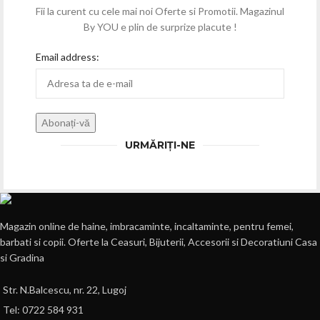
Fii la curent cu cele mai noi Oferte si Promotii. Magazinul
By YOU e plin de surprize placute !
Email address:
URMĂRIȚI-NE
Magazin online de haine, imbracaminte, incaltaminte, pentru femei,
barbati si copii. Oferte la Ceasuri, Bijuterii, Accesorii si Decoratiuni Casa
si Gradina
Str. N.Balcescu, nr. 22, Lugoj
Tel: 0722 584 931