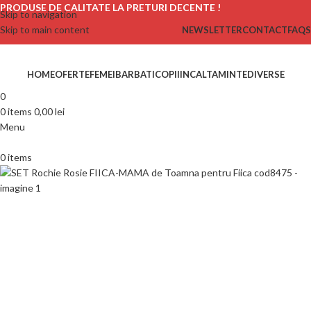
PRODUSE DE CALITATE LA PRETURI DECENTE !
Skip to navigation
Skip to main content
NEWSLETTER
CONTACT
FAQS
HOME
OFERTE
FEMEI
BARBATI
COPII
INCALTAMINTE
DIVERSE
0
0
items
0,00
lei
Menu
0
items