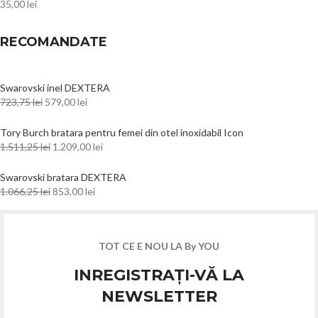
35,00
lei
RECOMANDATE
Swarovski inel DEXTERA
723,75
lei
579,00
lei
Tory Burch bratara pentru femei din otel inoxidabil Icon
1.511,25
lei
1.209,00
lei
Swarovski bratara DEXTERA
1.066,25
lei
853,00
lei
TOT CE E NOU LA By YOU
INREGISTRAȚI-VĂ LA
NEWSLETTER