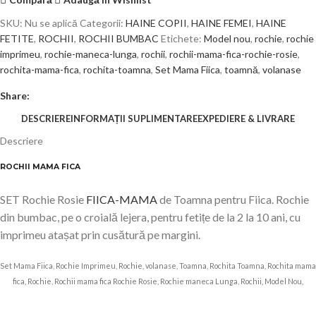
SKU:
Nu se aplică
Categorii:
HAINE COPII
,
HAINE FEMEI
,
HAINE
FETITE
,
ROCHII
,
ROCHII BUMBAC
Etichete:
Model nou
,
rochie
,
rochie
imprimeu
,
rochie-maneca-lunga
,
rochii
,
rochii-mama-fica-rochie-rosie
,
rochita-mama-fica
,
rochita-toamna
,
Set Mama Fiica
,
toamnă
,
volanase
Share:
DESCRIERE
INFORMAȚII SUPLIMENTARE
EXPEDIERE & LIVRARE
Descriere
ROCHII MAMA FICA
SET Rochie Rosie
FIICA-MAMA
de Toamna pentru Fiica. Rochie
din bumbac, pe o croială lejera, pentru fetițe de la 2 la 10 ani, cu
imprimeu atașat prin cusătură pe margini.
Set Mama Fiica, Rochie Imprimeu, Rochie, volanase, Toamna, Rochita Toamna, Rochita mama
fica, Rochie, Rochii mama fica Rochie Rosie, Rochie maneca Lunga, Rochii, Model Nou,
adrom,8412-3