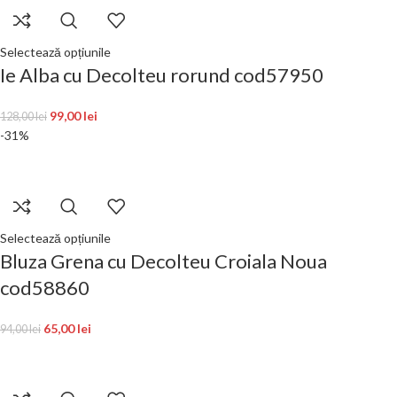
Selectează opțiunile
Ie Alba cu Decolteu rorund cod57950
99,00
lei
128,00
lei
-31%
Selectează opțiunile
Bluza Grena cu Decolteu Croiala Noua
cod58860
65,00
lei
94,00
lei