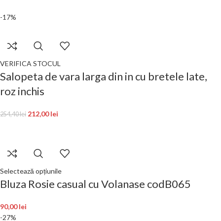
-17%
VERIFICA STOCUL
Salopeta de vara larga din in cu bretele late,
roz inchis
212,00
lei
254,40
lei
Selectează opțiunile
Bluza Rosie casual cu Volanase codB065
90,00
lei
-27%