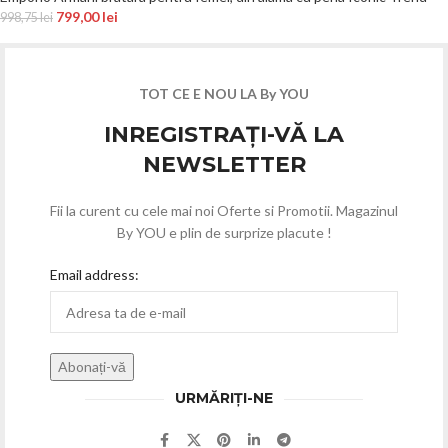
799,00
lei
998,75
lei
TOT CE E NOU LA By YOU
INREGISTRAȚI-VĂ LA
NEWSLETTER
Fii la curent cu cele mai noi Oferte si Promotii. Magazinul
By YOU e plin de surprize placute !
Email address:
URMĂRIȚI-NE