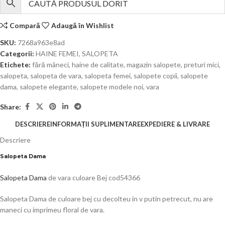
Compară
Adaugă în Wishlist
SKU:
7268a963e8ad
Categorii:
HAINE FEMEI
,
SALOPETA
Etichete:
fără mâneci
,
haine de calitate
,
magazin salopete
,
preturi mici
,
salopeta
,
salopeta de vara
,
salopeta femei
,
salopete copii
,
salopete
dama
,
salopete elegante
,
salopete modele noi
,
vara
Share:
DESCRIERE
INFORMAȚII SUPLIMENTARE
EXPEDIERE & LIVRARE
Descriere
Salopeta Dama
Salopeta Dama
de vara culoare Bej cod54366
Salopeta Dama de culoare bej cu decolteu in v putin petrecut, nu are
maneci cu imprimeu floral de vara.