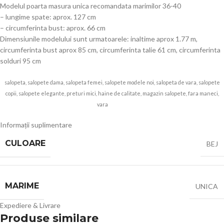
Modelul poarta masura unica recomandata marimilor 36-40
– lungime spate: aprox. 127 cm
– circumferinta bust: aprox. 66 cm
Dimensiunile modelului sunt urmatoarele: inaltime aprox 1.77 m,
circumferinta bust aprox 85 cm, circumferinta talie 61 cm, circumferinta
solduri 95 cm
salopeta, salopete dama, salopeta femei, salopete modele noi, salopeta de vara, salopete
copii, salopete elegante, preturi mici, haine de calitate, magazin salopete, fara maneci,
vara
Angroz
Informații suplimentare
CULOARE
BEJ
MARIME
UNICA
Expediere & Livrare
Produse similare