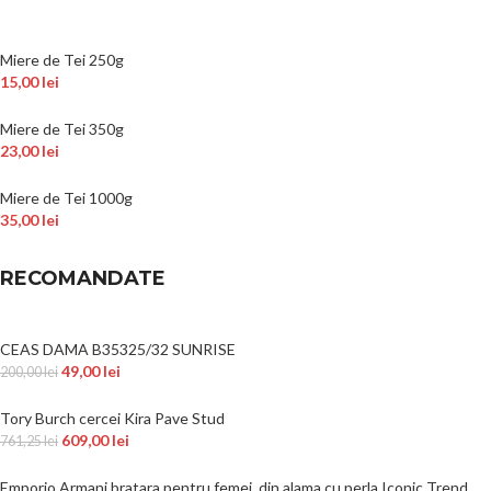
Miere de Tei 250g
15,00
lei
Miere de Tei 350g
23,00
lei
Miere de Tei 1000g
35,00
lei
RECOMANDATE
CEAS DAMA B35325/32 SUNRISE
49,00
lei
200,00
lei
Tory Burch cercei Kira Pave Stud
609,00
lei
761,25
lei
Emporio Armani bratara pentru femei, din alama cu perla Iconic Trend