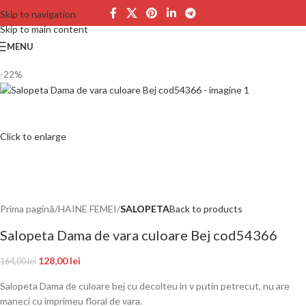
Skip to navigation
Skip to main content
MENU
-22%
Click to enlarge
Prima pagină
HAINE FEMEI
SALOPETA
Back to products
Salopeta Dama de vara culoare Bej cod54366
128,00
lei
164,00
lei
Salopeta Dama de culoare bej cu decolteu in v putin petrecut, nu are
maneci cu imprimeu floral de vara.