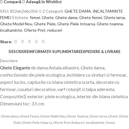
Compară
Adaugă în Wishlist
SKU:
852eb2d6c056-1-2
Categorii:
GHETE DAMA
,
INCALTAMINTE
FEMEI
Etichete:
femei
,
Ghete
,
Ghete dama
,
Ghete femei
,
Ghete iarna
,
Ghete Model Nou
,
Ghete Piele
,
Ghete Piele Intoarsa
,
Ghete toamna
,
incaltaminte
,
Oferte Pret
,
reduceri
Share:
DESCRIERE
INFORMAȚII SUPLIMENTARE
EXPEDIERE & LIVRARE
Descriere
Ghete Elegante
de dama Antala albastre. Ghete dama,
confectionate din piele ecologica, inchidere cu sireturi si fermoar,
aspect lucios, captusite cu blana sintetica scurta, decorate cu
fermoar, cusaturi decorative, varf rotunjit si talpa aderenta.
CompozitieȘ exterior: piele ecologica, interior din blana sintetica
Dimensiuni toc: 3.5 cm
Ghete dama, Ghete Femei, Ghete Model Nou, Ghete Toamna, Ghete Iarna, Ghete, Ghete
Piele, Ghete Piele Intoarsa, Oferte Pret, Reduceri, Incaltaminte, Femei,