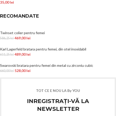
35,00
lei
RECOMANDATE
Twinset colier pentru femei
469,00
lei
586,25
lei
Karl Lagerfeld bratara pentru femei, din otel inoxidabil
489,00
lei
611,25
lei
Swarovski bratara pentru femei din metal cu zirconiu cubic
528,00
lei
660,00
lei
TOT CE E NOU LA By YOU
INREGISTRAȚI-VĂ LA
NEWSLETTER