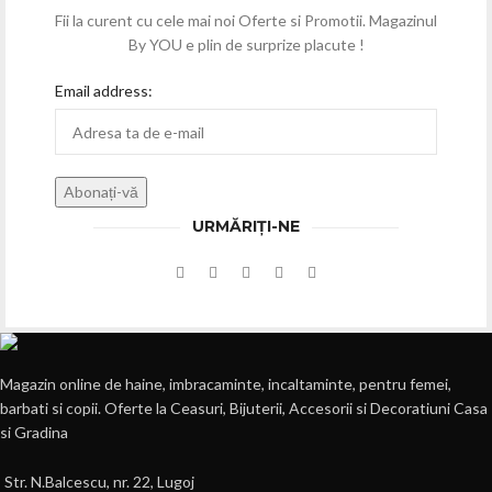
Fii la curent cu cele mai noi Oferte si Promotii. Magazinul
By YOU e plin de surprize placute !
Email address:
URMĂRIȚI-NE
Magazin online de haine, imbracaminte, incaltaminte, pentru femei,
barbati si copii. Oferte la Ceasuri, Bijuterii, Accesorii si Decoratiuni Casa
si Gradina
Str. N.Balcescu, nr. 22, Lugoj