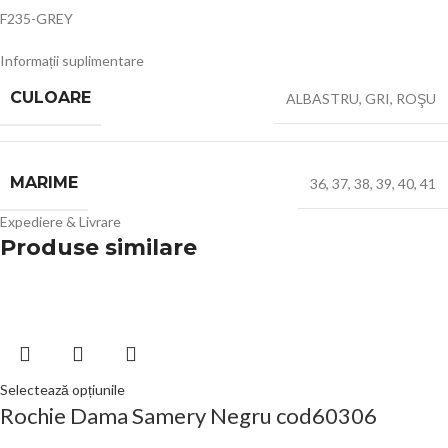
F235-GREY
Kalapod
Informații suplimentare
CULOARE
ALBASTRU
,
GRI
,
ROŞU
MARIME
36
,
37
,
38
,
39
,
40
,
41
Expediere & Livrare
Produse similare
Selectează opțiunile
Rochie Dama Samery Negru cod60306