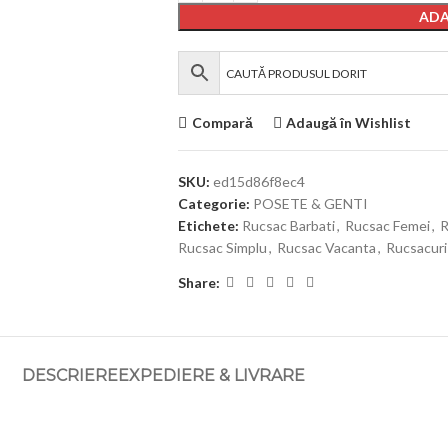
ADA
Compară
Adaugă în Wishlist
SKU:
ed15d86f8ec4
Categorie:
POSETE & GENTI
Etichete:
Rucsac Barbati
,
Rucsac Femei
,
R
Rucsac Simplu
,
Rucsac Vacanta
,
Rucsacuri
Share:
DESCRIERE
EXPEDIERE & LIVRARE