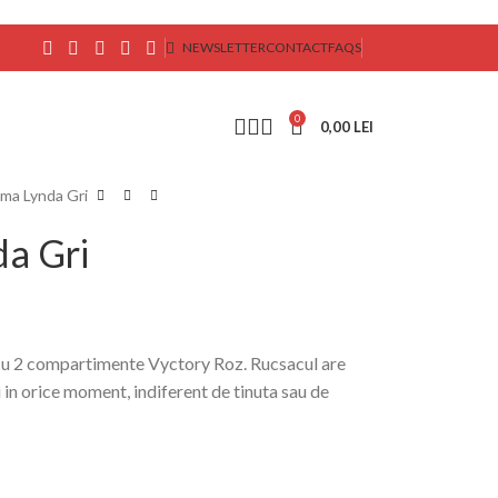
NEWSLETTER
CONTACT
FAQS
0
0,00
LEI
ma Lynda Gri
a Gri
u 2 compartimente Vyctory Roz. Rucsacul are
ti in orice moment, indiferent de tinuta sau de