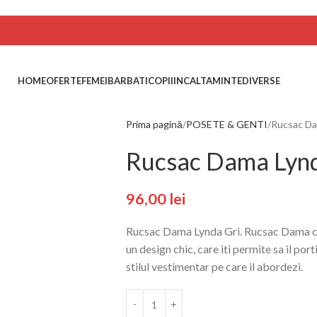
HOME
OFERTE
FEMEI
BARBATI
COPII
INCALTAMINTE
DIVERSE
Prima pagină
POSETE & GENTI
Rucsac Da
Rucsac Dama Lynd
96,00
lei
Rucsac Dama Lynda Gri. Rucsac Dama c
un design chic, care iti permite sa il por
stilul vestimentar pe care il abordezi.