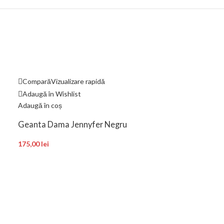
Compară
Vizualizare rapidă
Compară
Vizual
Adaugă în Wishlist
Adaugă în Wishl
Adaugă în coș
Adaugă în coș
Geanta Dama Jennyfer Negru
Geanta Dama 
175,00
lei
163,00
lei