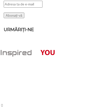
URMĂRIȚI-NE
POSTARI RECE
360 VI
Magazin online de haine, imbracaminte,
360 VI
incaltaminte, pentru femei, barbati si copii.
30 mar
Oferte la Ceasuri, Bijuterii, Accesorii si
Decoratiuni Casa si Gradina
PERFU
pentru
Str. N.Balcescu, nr. 22, Lugoj
11 sep
Tel: 0722 584 931
Comme
E-mail: comenzi(@)byyou.ro