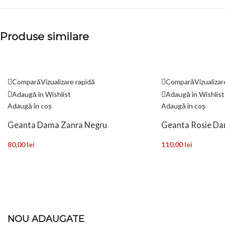
Produse similare
Compară
Vizualizare rapidă
Compară
Vizualizar
Adaugă în Wishlist
Adaugă în Wishlist
Adaugă în coș
Adaugă în coș
Geanta Dama Zanra Negru
Geanta Rosie D
80,00
lei
110,00
lei
NOU ADAUGATE