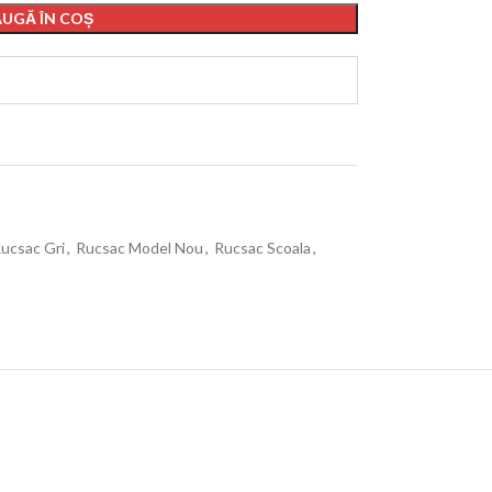
UGĂ ÎN COȘ
ucsac Gri
,
Rucsac Model Nou
,
Rucsac Scoala
,