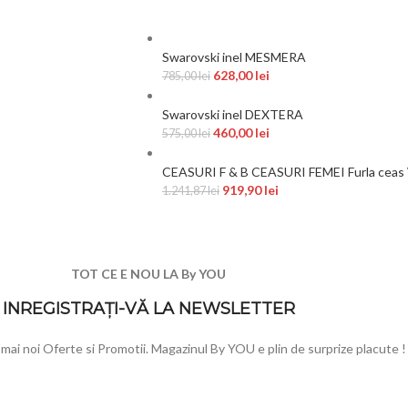
Swarovski inel MESMERA
628,00
lei
785,00
lei
Swarovski inel DEXTERA
460,00
lei
575,00
lei
CEASURI F & B CEASURI FEMEI Furla ceas
919,90
lei
1.241,87
lei
TOT CE E NOU LA By YOU
INREGISTRAȚI-VĂ LA NEWSLETTER
e mai noi Oferte si Promotii. Magazinul By YOU e plin de surprize placute !