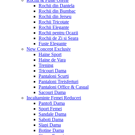
Rochii & Fuste
Oferte
Rochii din Dantela
Rochii din Bumbac
Rochii din Jerseu
Rochii Tricotate
Rochii Elegante
Rochii pentru Ocazii
Rochii de Zi si Seara
Fuste Elegante
New Concept
Exclusiv
Haine Sport
Haine de Vara
Trening
Tricouri Dama
Pantaloni Scurti
Pantaloni Treisferturi
Pantaloni Office & Casual
Sacouri Dama
Incaltaminte Femei
Reduceri
Pantofi Dama
Sport Femei
Sandale Dama
Saboti Dama
Slapi Dama
Botine Dama