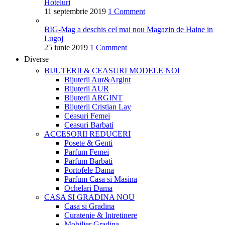
Hoteluri
11 septembrie 2019
1 Comment
BIG-Mag a deschis cel mai nou Magazin de Haine in
Lugoj
25 iunie 2019
1 Comment
Diverse
BIJUTERII & CEASURI
MODELE NOI
Bijuterii Aur&Argint
Bijuterii AUR
Bijuterii ARGINT
Bijuterii Cristian Lay
Ceasuri Femei
Ceasuri Barbati
ACCESORII
REDUCERI
Posete & Genti
Parfum Femei
Parfum Barbati
Portofele Dama
Parfum Casa si Masina
Ochelari Dama
CASA SI GRADINA
NOU
Casa si Gradina
Curatenie & Intretinere
Mobilier Gradina