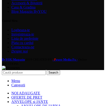
Accesorii & Bijuterii
Casa & Gradina
Blog Magazin ByYOU
Contul Meu
Logheaza-te
Inregistreaza-te
Lista de preferinte
Plata cu cardul
Contacteaza-ne
Despre noi
ByYOU Magazin
2019 CREATED BY
ower Media Fx -
Online
- P
SOLUTIONS.
Search
Menu
Categorii
NOI ADAUGATE
OFERTE DE PRET
ANVELOPE si JANTE
ANVELOPE DE IARNA