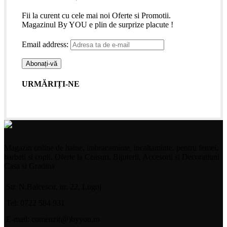
Fii la curent cu cele mai noi Oferte si Promotii.
Magazinul By YOU e plin de surprize placute !
Email address:
URMĂRIȚI-NE
Magazin online de haine, imbracaminte, incaltaminte, pentru femei,
barbati si copii. Oferte la Ceasuri, Bijuterii, Accesorii si Decoratiuni
Casa si Gradina
Str. N.Balcescu, nr. 22, Lugoj
Tel: 0722 584 931
E-mail: comenzi(@)byyou.ro