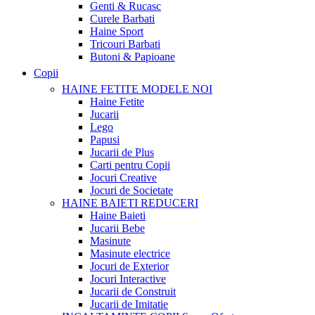
Genti & Rucasc
Curele Barbati
Haine Sport
Tricouri Barbati
Butoni & Papioane
Copii
HAINE FETITE
MODELE NOI
Haine Fetite
Jucarii
Lego
Papusi
Jucarii de Plus
Carti pentru Copii
Jocuri Creative
Jocuri de Societate
HAINE BAIETI
REDUCERI
Haine Baieti
Jucarii Bebe
Masinute
Masinute electrice
Jocuri de Exterior
Jocuri Interactive
Jucarii de Construit
Jucarii de Imitatie