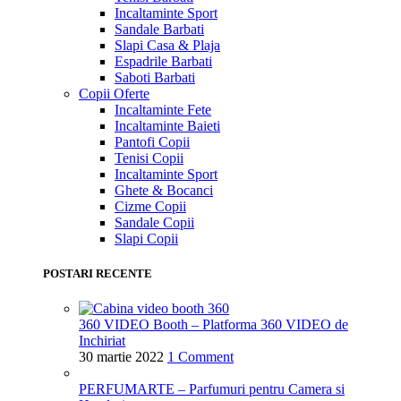
Incaltaminte Sport
Sandale Barbati
Slapi Casa & Plaja
Espadrile Barbati
Saboti Barbati
Copii
Oferte
Incaltaminte Fete
Incaltaminte Baieti
Pantofi Copii
Tenisi Copii
Incaltaminte Sport
Ghete & Bocanci
Cizme Copii
Sandale Copii
Slapi Copii
POSTARI RECENTE
360 VIDEO Booth – Platforma 360 VIDEO de
Inchiriat
30 martie 2022
1 Comment
PERFUMARTE – Parfumuri pentru Camera si