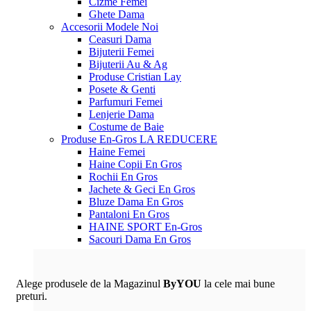
Cizme Femei
Ghete Dama
Accesorii
Modele Noi
Ceasuri Dama
Bijuterii Femei
Bijuterii Au & Ag
Produse Cristian Lay
Posete & Genti
Parfumuri Femei
Lenjerie Dama
Costume de Baie
Produse En-Gros
LA REDUCERE
Haine Femei
Haine Copii En Gros
Rochii En Gros
Jachete & Geci En Gros
Bluze Dama En Gros
Pantaloni En Gros
HAINE SPORT En-Gros
Sacouri Dama En Gros
Alege produsele de la Magazinul
ByYOU
la cele mai bune
preturi.