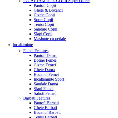
INCALTAMINTE COPII
Super Oferte
Pantofi Copii
Ghete & Bocanci
Cizme Copii
Sport Copii
Tenisi Copii
Sandale Copii
Slapi Copii
Masinute cu pedale
Incaltaminte
Femei
Features
Pantofi Dama
Botine Femei
Cizme Femei
Ghete Dama
Bocanci Femei
Incaltaminte Sport
Sandale Dama
Slapi Femei
Saboti Femei
Barbati
Features
Pantofi Barbati
Ghete Barbati
Bocanci Barbati
Tenisi Barbati