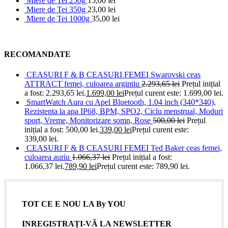
Miere de Tei 250g
15,00
lei
Miere de Tei 350g
23,00
lei
Miere de Tei 1000g
35,00
lei
RECOMANDATE
CEASURI F & B CEASURI FEMEI Swarovski ceas
ATTRACT femei, culoarea argintiu
2.293,65
lei
Prețul inițial
a fost: 2.293,65 lei.
1.699,00
lei
Prețul curent este: 1.699,00 lei.
SmartWatch Aura cu Apel Bluetooth, 1.04 inch (340*340),
Rezistenta la apa IP68, BPM, SPO2, Ciclu menstrual, Moduri
sport, Vreme, Monitorizare somn, Rose
500,00
lei
Prețul
inițial a fost: 500,00 lei.
339,00
lei
Prețul curent este:
339,00 lei.
CEASURI F & B CEASURI FEMEI Ted Baker ceas femei,
culoarea auriu
1.066,37
lei
Prețul inițial a fost:
1.066,37 lei.
789,90
lei
Prețul curent este: 789,90 lei.
TOT CE E NOU LA By YOU
INREGISTRAȚI-VĂ LA NEWSLETTER