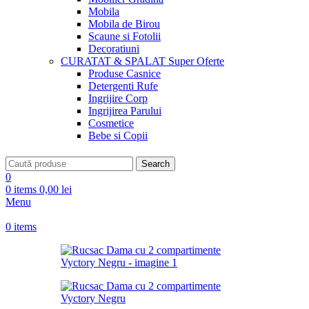
Mobila
Mobila de Birou
Scaune si Fotolii
Decoratiuni
CURATAT & SPALAT
Super Oferte
Produse Casnice
Detergenti Rufe
Ingrijire Corp
Ingrijirea Parului
Cosmetice
Bebe si Copii
Search
0
0
items
0,00
lei
Menu
0
items