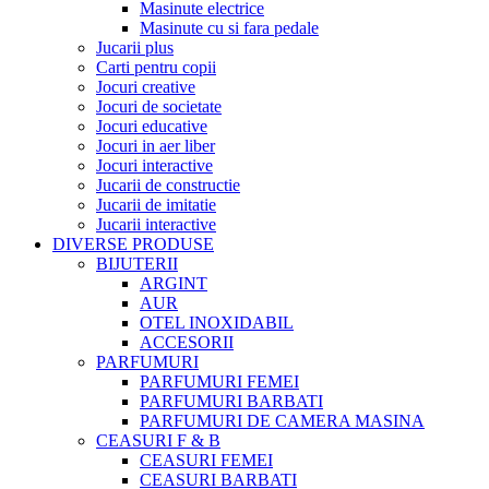
Masinute electrice
Masinute cu si fara pedale
Jucarii plus
Carti pentru copii
Jocuri creative
Jocuri de societate
Jocuri educative
Jocuri in aer liber
Jocuri interactive
Jucarii de constructie
Jucarii de imitatie
Jucarii interactive
DIVERSE PRODUSE
BIJUTERII
ARGINT
AUR
OTEL INOXIDABIL
ACCESORII
PARFUMURI
PARFUMURI FEMEI
PARFUMURI BARBATI
PARFUMURI DE CAMERA MASINA
CEASURI F & B
CEASURI FEMEI
CEASURI BARBATI