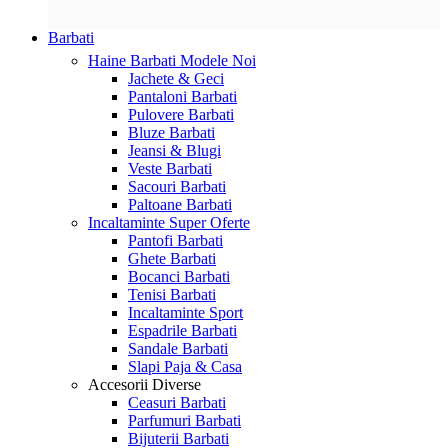
Barbati
Haine Barbati
Modele Noi
Jachete & Geci
Pantaloni Barbati
Pulovere Barbati
Bluze Barbati
Jeansi & Blugi
Veste Barbati
Sacouri Barbati
Paltoane Barbati
Incaltaminte
Super Oferte
Pantofi Barbati
Ghete Barbati
Bocanci Barbati
Tenisi Barbati
Incaltaminte Sport
Espadrile Barbati
Sandale Barbati
Slapi Paja & Casa
Accesorii
Diverse
Ceasuri Barbati
Parfumuri Barbati
Bijuterii Barbati