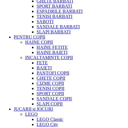
GHETE BARBATI
SPORT BARBATI
ESPADRILE BARBATI
TENISI BARBATI
SABOTI
SANDALE BARBATI
SLAPI BARBATI
PENTRU COPII
HAINE COPII
HAINE FETITE
HAINE BAIETI
INCALTAMINTE COPII
FETE
BAIETI
PANTOFI COPII
GHETE COPII
CIZME COPII
TENISI COPII
SPORT COPII
SANDALE COPII
SLAPI COPII
JUCARII si JOCURI
LEGO
LEGO Classic
LEGO City