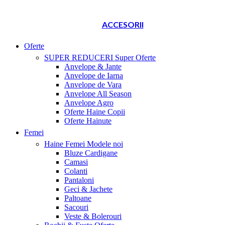
ACCESORII
Oferte
SUPER REDUCERI
Super Oferte
Anvelope & Jante
Anvelope de Iarna
Anvelope de Vara
Anvelope All Season
Anvelope Agro
Oferte Haine Copii
Oferte Hainute
Femei
Haine Femei
Modele noi
Bluze Cardigane
Camasi
Colanti
Pantaloni
Geci & Jachete
Paltoane
Sacouri
Veste & Bolerouri