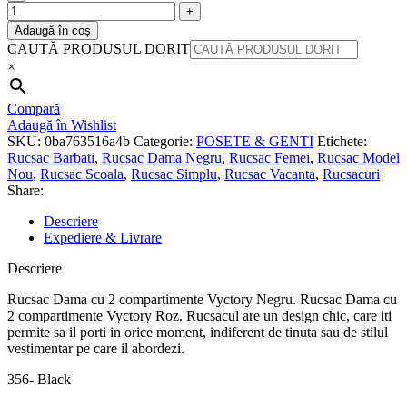
Adaugă în coș
CAUTĂ PRODUSUL DORIT
×
Compară
Adaugă în Wishlist
SKU:
0ba763516a4b
Categorie:
POSETE & GENTI
Etichete:
Rucsac Barbati
,
Rucsac Dama Negru
,
Rucsac Femei
,
Rucsac Model
Nou
,
Rucsac Scoala
,
Rucsac Simplu
,
Rucsac Vacanta
,
Rucsacuri
Share:
Descriere
Expediere & Livrare
Descriere
Rucsac Dama cu 2 compartimente Vyctory Negru. Rucsac Dama cu
2 compartimente Vyctory Roz. Rucsacul are un design chic, care iti
permite sa il porti in orice moment, indiferent de tinuta sau de stilul
vestimentar pe care il abordezi.
356- Black