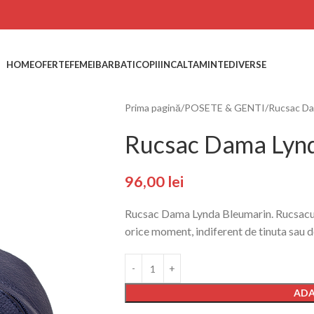
HOME
OFERTE
FEMEI
BARBATI
COPII
INCALTAMINTE
DIVERSE
Prima pagină
POSETE & GENTI
Rucsac Da
Rucsac Dama Lyn
96,00
lei
Rucsac Dama Lynda Bleumarin. Rucsacul ar
orice moment, indiferent de tinuta sau de
ADA