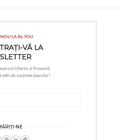
 NOU LA By YOU
TRAȚI-VĂ LA
SLETTER
e mai noi Oferte si Promotii.
plin de surprize placute !
ĂRIȚI-NE