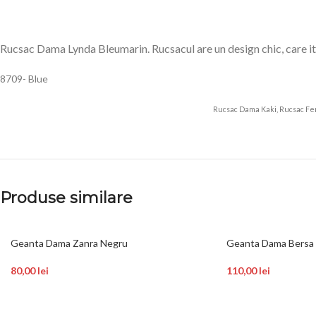
Rucsac Dama Lynda Bleumarin. Rucsacul are un design chic, care iti p
8709- Blue
Rucsac Dama Kaki, Rucsac Fem
Produse similare
Geanta Dama Zanra Negru
Geanta Dama Bersa
80,00
lei
110,00
lei