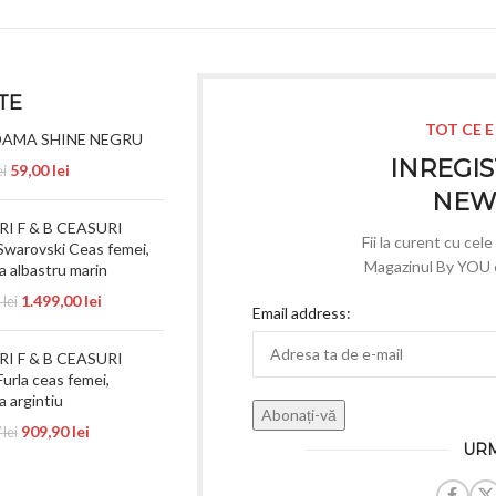
TE
TOT CE E
DAMA SHINE NEGRU
INREGIS
59,00
lei
ei
NEW
I F & B CEASURI
Fii la curent cu cel
warovski Ceas femei,
Magazinul By YOU e 
a albastru marin
1.499,00
lei
5
lei
Email address:
I F & B CEASURI
urla ceas femei,
a argintiu
909,90
lei
7
lei
URM