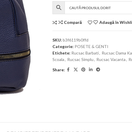
Compară
Adaugă în Wishli
SKU:
b3f6119b0ffd
Categorie:
POSETE & GENTI
Etichete:
Rucsac Barbati
,
Rucsac Dama Ka
Scoala
,
Rucsac Simplu
,
Rucsac Vacanta
,
R
Share: