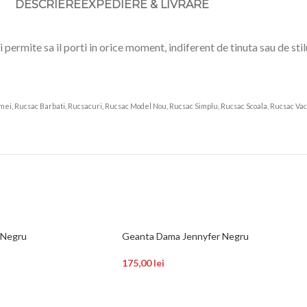
DESCRIERE
EXPEDIERE & LIVRARE
ermite sa il porti in orice moment, indiferent de tinuta sau de stil
ei, Rucsac Barbati, Rucsacuri, Rucsac Model Nou, Rucsac Simplu, Rucsac Scoala, Rucsac Vac
 Negru
Geanta Dama Jennyfer Negru
175,00
lei