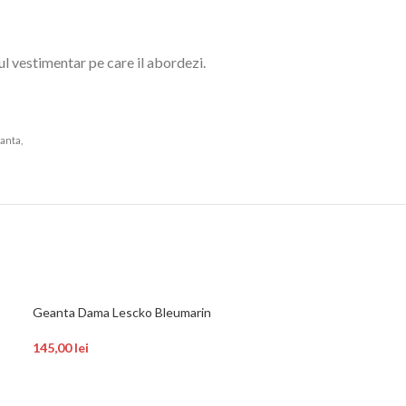
ul vestimentar pe care il abordezi.
anta,
Geanta Dama Lescko Bleumarin
Geanta Dama Le
145,00
lei
145,00
lei