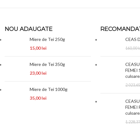
NOU ADAUGATE
RECOMANDA
Miere de Tei 250g
CEAS 
15,00
lei
160,00
l
Miere de Tei 350g
CEASUR
FEMEI S
23,00
lei
culoare
2.023,6
Miere de Tei 1000g
35,00
lei
CEASUR
FEMEI F
culoare
1.228,3