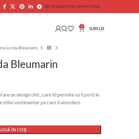
NEWSLETTER
CONTACT
FAQS
0
0,00
LEI
ma Lynda Bleumarin
da Bleumarin
e un design chic, care iti permite sa il porti in
 stilul vestimentar pe care il abordezi.
UGĂ ÎN COȘ