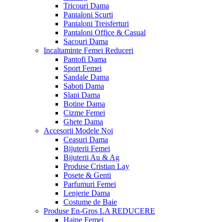
Tricouri Dama
Pantaloni Scurti
Pantaloni Treisferturi
Pantaloni Office & Casual
Sacouri Dama
Incaltaminte Femei
Reduceri
Pantofi Dama
Sport Femei
Sandale Dama
Saboti Dama
Slapi Dama
Botine Dama
Cizme Femei
Ghete Dama
Accesorii
Modele Noi
Ceasuri Dama
Bijuterii Femei
Bijuterii Au & Ag
Produse Cristian Lay
Posete & Genti
Parfumuri Femei
Lenjerie Dama
Costume de Baie
Produse En-Gros
LA REDUCERE
Haine Femei