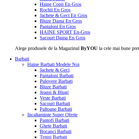
Haine Copii En Gros
Rochii En Gros
Jachete & Geci En Gros
Bluze Dama En Gros
Pantaloni En Gros
HAINE SPORT En-Gros
Sacouri Dama En Gros
Alege produsele de la Magazinul
ByYOU
la cele mai bune pret
Barbati
Haine Barbati
Modele Noi
Jachete & Geci
Pantaloni Barbati
Pulovere Barbati
Bluze Barbati
Jeansi & Blugi
Veste Barbati
Sacouri Barbati
Paltoane Barbati
Incaltaminte
Super Oferte
Pantofi Barbati
Ghete Barbati
Bocanci Barbati
Tenisi Barbati