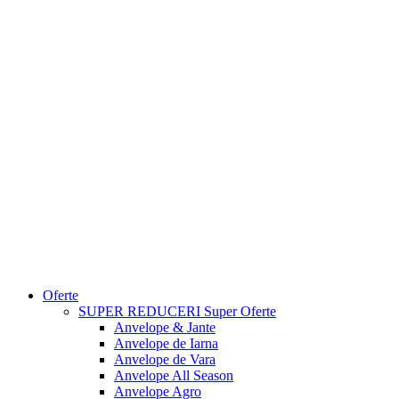
Oferte
SUPER REDUCERI
Super Oferte
Anvelope & Jante
Anvelope de Iarna
Anvelope de Vara
Anvelope All Season
Anvelope Agro