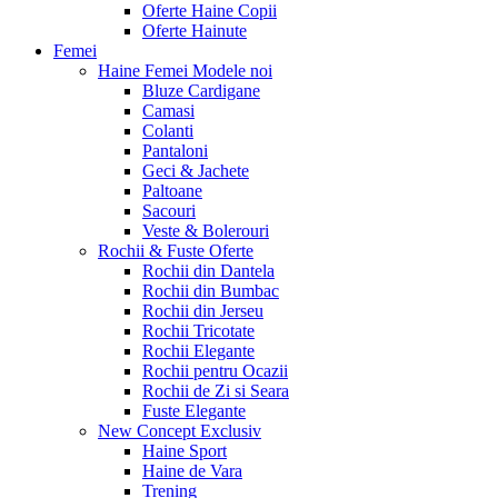
Oferte Haine Copii
Oferte Hainute
Femei
Haine Femei
Modele noi
Bluze Cardigane
Camasi
Colanti
Pantaloni
Geci & Jachete
Paltoane
Sacouri
Veste & Bolerouri
Rochii & Fuste
Oferte
Rochii din Dantela
Rochii din Bumbac
Rochii din Jerseu
Rochii Tricotate
Rochii Elegante
Rochii pentru Ocazii
Rochii de Zi si Seara
Fuste Elegante
New Concept
Exclusiv
Haine Sport
Haine de Vara
Trening