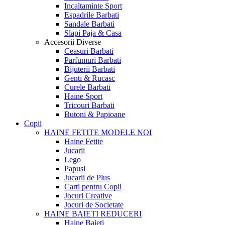
Incaltaminte Sport
Espadrile Barbati
Sandale Barbati
Slapi Paja & Casa
Accesorii
Diverse
Ceasuri Barbati
Parfumuri Barbati
Bijuterii Barbati
Genti & Rucasc
Curele Barbati
Haine Sport
Tricouri Barbati
Butoni & Papioane
Copii
HAINE FETITE
MODELE NOI
Haine Fetite
Jucarii
Lego
Papusi
Jucarii de Plus
Carti pentru Copii
Jocuri Creative
Jocuri de Societate
HAINE BAIETI
REDUCERI
Haine Baieti