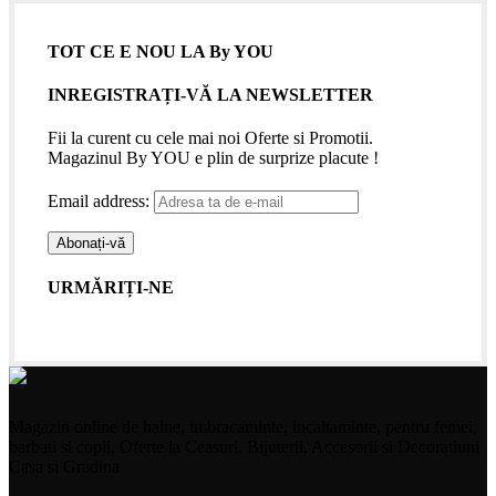
TOT CE E NOU LA By YOU
INREGISTRAȚI-VĂ LA NEWSLETTER
Fii la curent cu cele mai noi Oferte si Promotii.
Magazinul By YOU e plin de surprize placute !
Email address:
URMĂRIȚI-NE
Magazin online de haine, imbracaminte, incaltaminte, pentru femei,
barbati si copii. Oferte la Ceasuri, Bijuterii, Accesorii si Decoratiuni
Casa si Gradina