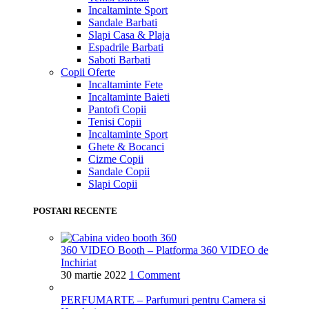
Incaltaminte Sport
Sandale Barbati
Slapi Casa & Plaja
Espadrile Barbati
Saboti Barbati
Copii
Oferte
Incaltaminte Fete
Incaltaminte Baieti
Pantofi Copii
Tenisi Copii
Incaltaminte Sport
Ghete & Bocanci
Cizme Copii
Sandale Copii
Slapi Copii
POSTARI RECENTE
360 VIDEO Booth – Platforma 360 VIDEO de
Inchiriat
30 martie 2022
1 Comment
PERFUMARTE – Parfumuri pentru Camera si