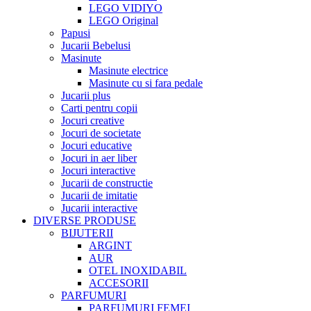
LEGO VIDIYO
LEGO Original
Papusi
Jucarii Bebelusi
Masinute
Masinute electrice
Masinute cu si fara pedale
Jucarii plus
Carti pentru copii
Jocuri creative
Jocuri de societate
Jocuri educative
Jocuri in aer liber
Jocuri interactive
Jucarii de constructie
Jucarii de imitatie
Jucarii interactive
DIVERSE PRODUSE
BIJUTERII
ARGINT
AUR
OTEL INOXIDABIL
ACCESORII
PARFUMURI
PARFUMURI FEMEI