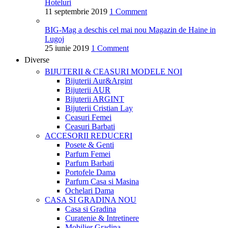
Hoteluri
11 septembrie 2019
1 Comment
BIG-Mag a deschis cel mai nou Magazin de Haine in
Lugoj
25 iunie 2019
1 Comment
Diverse
BIJUTERII & CEASURI
MODELE NOI
Bijuterii Aur&Argint
Bijuterii AUR
Bijuterii ARGINT
Bijuterii Cristian Lay
Ceasuri Femei
Ceasuri Barbati
ACCESORII
REDUCERI
Posete & Genti
Parfum Femei
Parfum Barbati
Portofele Dama
Parfum Casa si Masina
Ochelari Dama
CASA SI GRADINA
NOU
Casa si Gradina
Curatenie & Intretinere
Mobilier Gradina