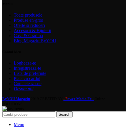
Meniu
Toate produsele
Produse en-gros
Oferte si reduceri
Accesorii & Bijuterii
Casa & Gradina
Blog Magazin ByYOU
Contul Meu
Logheaza-te
Inregistreaza-te
Lista de preferinte
Plata cu cardul
Contacteaza-ne
Despre noi
ByYOU Magazin
2019 CREATED BY
ower Media Fx -
Online
- P
SOLUTIONS.
Search
Menu