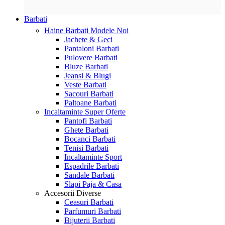
Barbati
Haine Barbati
Modele Noi
Jachete & Geci
Pantaloni Barbati
Pulovere Barbati
Bluze Barbati
Jeansi & Blugi
Veste Barbati
Sacouri Barbati
Paltoane Barbati
Incaltaminte
Super Oferte
Pantofi Barbati
Ghete Barbati
Bocanci Barbati
Tenisi Barbati
Incaltaminte Sport
Espadrile Barbati
Sandale Barbati
Slapi Paja & Casa
Accesorii
Diverse
Ceasuri Barbati
Parfumuri Barbati
Bijuterii Barbati