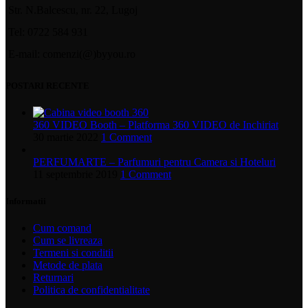
Str. N.Balcescu, nr. 22, Lugoj
Tel: 0722 584 931
E-mail: comenzi(@)byyou.ro
POSTARI RECENTE
360 VIDEO Booth – Platforma 360 VIDEO de Inchiriat
30 martie 2022
1 Comment
PERFUMARTE – Parfumuri pentru Camera si Hoteluri
11 septembrie 2019
1 Comment
Informatii
Cum comand
Cum se livreaza
Termeni si conditii
Metode de plata
Returnari
Politica de confidentialitate