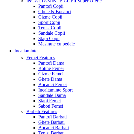
INCALTAMINTE COPII
Super Oferte
Pantofi Copii
Ghete & Bocanci
Cizme Copii
Sport Copii
Tenisi Copii
Sandale Copii
Slapi Copii
Masinute cu pedale
Incaltaminte
Femei
Features
Pantofi Dama
Botine Femei
Cizme Femei
Ghete Dama
Bocanci Femei
Incaltaminte Sport
Sandale Dama
Slapi Femei
Saboti Femei
Barbati
Features
Pantofi Barbati
Ghete Barbati
Bocanci Barbati
Tenisi Barbati