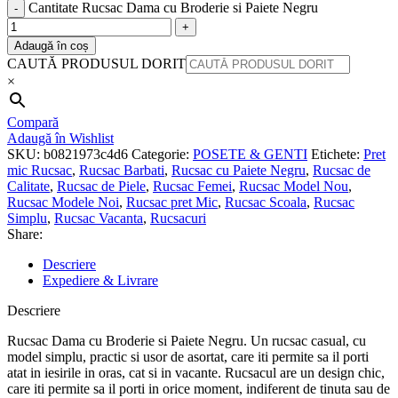
Cantitate Rucsac Dama cu Broderie si Paiete Negru
Adaugă în coș
CAUTĂ PRODUSUL DORIT
×
Compară
Adaugă în Wishlist
SKU:
b0821973c4d6
Categorie:
POSETE & GENTI
Etichete:
Pret
mic Rucsac
,
Rucsac Barbati
,
Rucsac cu Paiete Negru
,
Rucsac de
Calitate
,
Rucsac de Piele
,
Rucsac Femei
,
Rucsac Model Nou
,
Rucsac Modele Noi
,
Rucsac pret Mic
,
Rucsac Scoala
,
Rucsac
Simplu
,
Rucsac Vacanta
,
Rucsacuri
Share:
Descriere
Expediere & Livrare
Descriere
Rucsac Dama cu Broderie si Paiete Negru. Un rucsac casual, cu
model simplu, practic si usor de asortat, care iti permite sa il porti
atat in iesirile in oras, cat si in vacante. Rucsacul are un design chic,
care iti permite sa il porti in orice moment, indiferent de tinuta sau de