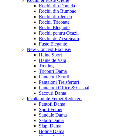
Rochii & Fuste
Oferte
Rochii din Dantela
Rochii din Bumbac
Rochii din Jerseu
Rochii Tricotate
Rochii Elegante
Rochii pentru Ocazii
Rochii de Zi si Seara
Fuste Elegante
New Concept
Exclusiv
Haine Sport
Haine de Vara
Trening
Tricouri Dama
Pantaloni Scurti
Pantaloni Treisferturi
Pantaloni Office & Casual
Sacouri Dama
Incaltaminte Femei
Reduceri
Pantofi Dama
Sport Femei
Sandale Dama
Saboti Dama
Slapi Dama
Botine Dama