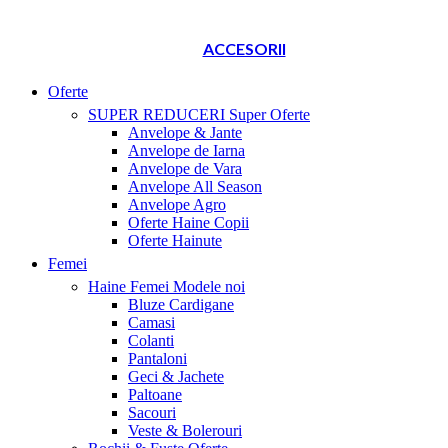
ACCESORII
Oferte
SUPER REDUCERI
Super Oferte
Anvelope & Jante
Anvelope de Iarna
Anvelope de Vara
Anvelope All Season
Anvelope Agro
Oferte Haine Copii
Oferte Hainute
Femei
Haine Femei
Modele noi
Bluze Cardigane
Camasi
Colanti
Pantaloni
Geci & Jachete
Paltoane
Sacouri
Veste & Bolerouri