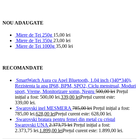
NOU ADAUGATE
Miere de Tei 250g
15,00
lei
Miere de Tei 350g
23,00
lei
Miere de Tei 1000g
35,00
lei
RECOMANDATE
SmartWatch Aura cu Apel Bluetooth, 1.04 inch (340*340),
Rezistenta la apa IP68, BPM, SPO2, Ciclu menstrual, Moduri
sport, Vreme, Monitorizare somn, Negru
500,00
lei
Prețul
inițial a fost: 500,00 lei.
339,00
lei
Prețul curent este:
339,00 lei.
Swarovski inel MESMERA
785,00
lei
Prețul inițial a fost:
785,00 lei.
628,00
lei
Prețul curent este: 628,00 lei.
Swarovski bratara pentru femei din metal cu cristal
Swarovski UNA
2.373,75
lei
Prețul inițial a fost:
2.373,75 lei.
1.899,00
lei
Prețul curent este: 1.899,00 lei.