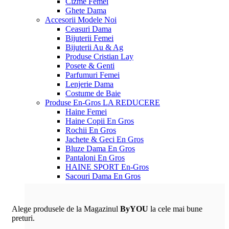
Cizme Femei
Ghete Dama
Accesorii
Modele Noi
Ceasuri Dama
Bijuterii Femei
Bijuterii Au & Ag
Produse Cristian Lay
Posete & Genti
Parfumuri Femei
Lenjerie Dama
Costume de Baie
Produse En-Gros
LA REDUCERE
Haine Femei
Haine Copii En Gros
Rochii En Gros
Jachete & Geci En Gros
Bluze Dama En Gros
Pantaloni En Gros
HAINE SPORT En-Gros
Sacouri Dama En Gros
Alege produsele de la Magazinul
ByYOU
la cele mai bune
preturi.