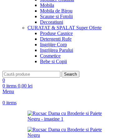
Mobila
Mobila de Birou
Scaune si Fotolii
Decoratiuni
CURATAT & SPALAT
Super Oferte
Produse Casnice
Detergenti Rufe
Ingrijire Corp
Ingrijirea Parului
Cosmetice
Bebe si Copii
Search
0
0
items
0,00
lei
Menu
0
items