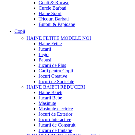
Genti & Rucasc
Curele Barbati
Haine Sport
Tricouri Barbati
Butoni & Papioane
Copii
HAINE FETITE
MODELE NOI
Haine Fetite
Jucarii
Lego
Papusi
Jucarii de Plus
Carti pentru Copii
Jocuri Creative
Jocuri de Societate
HAINE BAIETI
REDUCERI
Haine Baieti
Jucarii Bebe
Masinute
Masinute electrice
Jocuri de Exterior
Jocuri Interactive
Jucarii de Construit
Jucarii de Imitatie