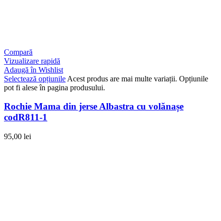
Compară
Vizualizare rapidă
Adaugă în Wishlist
Selectează opțiunile
Acest produs are mai multe variații. Opțiunile
pot fi alese în pagina produsului.
Rochie Mama din jerse Albastra cu volănașe
codR811-1
95,00
lei