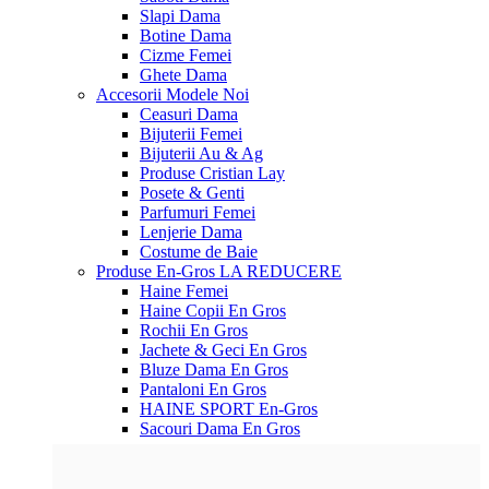
Slapi Dama
Botine Dama
Cizme Femei
Ghete Dama
Accesorii
Modele Noi
Ceasuri Dama
Bijuterii Femei
Bijuterii Au & Ag
Produse Cristian Lay
Posete & Genti
Parfumuri Femei
Lenjerie Dama
Costume de Baie
Produse En-Gros
LA REDUCERE
Haine Femei
Haine Copii En Gros
Rochii En Gros
Jachete & Geci En Gros
Bluze Dama En Gros
Pantaloni En Gros
HAINE SPORT En-Gros
Sacouri Dama En Gros