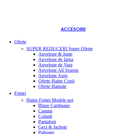
ACCESORII
Oferte
SUPER REDUCERI
Super Oferte
Anvelope & Jante
Anvelope de Iarna
Anvelope de Vara
Anvelope All Season
Anvelope Agro
Oferte Haine Copii
Oferte Hainute
Femei
Haine Femei
Modele noi
Bluze Cardigane
Camasi
Colanti
Pantaloni
Geci & Jachete
Paltoane