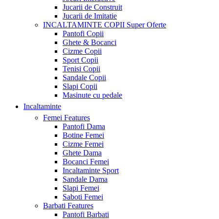
Jucarii de Construit
Jucarii de Imitatie
INCALTAMINTE COPII
Super Oferte
Pantofi Copii
Ghete & Bocanci
Cizme Copii
Sport Copii
Tenisi Copii
Sandale Copii
Slapi Copii
Masinute cu pedale
Incaltaminte
Femei
Features
Pantofi Dama
Botine Femei
Cizme Femei
Ghete Dama
Bocanci Femei
Incaltaminte Sport
Sandale Dama
Slapi Femei
Saboti Femei
Barbati
Features
Pantofi Barbati