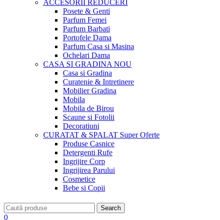
ACCESORII
REDUCERI
Posete & Genti
Parfum Femei
Parfum Barbati
Portofele Dama
Parfum Casa si Masina
Ochelari Dama
CASA SI GRADINA
NOU
Casa si Gradina
Curatenie & Intretinere
Mobilier Gradina
Mobila
Mobila de Birou
Scaune si Fotolii
Decoratiuni
CURATAT & SPALAT
Super Oferte
Produse Casnice
Detergenti Rufe
Ingrijire Corp
Ingrijirea Parului
Cosmetice
Bebe si Copii
Search
0