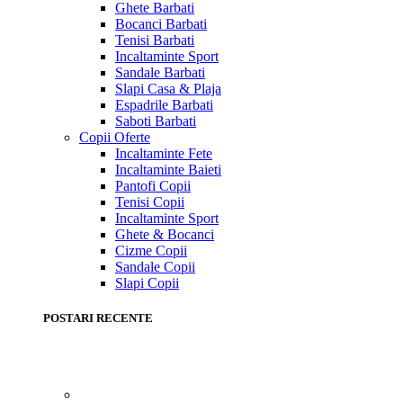
Ghete Barbati
Bocanci Barbati
Tenisi Barbati
Incaltaminte Sport
Sandale Barbati
Slapi Casa & Plaja
Espadrile Barbati
Saboti Barbati
Copii
Oferte
Incaltaminte Fete
Incaltaminte Baieti
Pantofi Copii
Tenisi Copii
Incaltaminte Sport
Ghete & Bocanci
Cizme Copii
Sandale Copii
Slapi Copii
POSTARI RECENTE