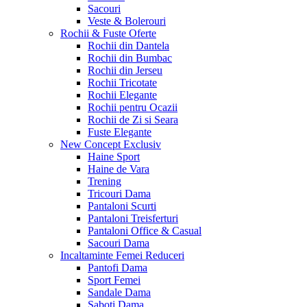
Sacouri
Veste & Bolerouri
Rochii & Fuste
Oferte
Rochii din Dantela
Rochii din Bumbac
Rochii din Jerseu
Rochii Tricotate
Rochii Elegante
Rochii pentru Ocazii
Rochii de Zi si Seara
Fuste Elegante
New Concept
Exclusiv
Haine Sport
Haine de Vara
Trening
Tricouri Dama
Pantaloni Scurti
Pantaloni Treisferturi
Pantaloni Office & Casual
Sacouri Dama
Incaltaminte Femei
Reduceri
Pantofi Dama
Sport Femei
Sandale Dama
Saboti Dama