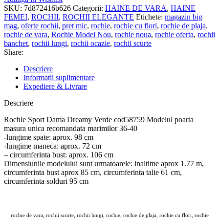
SKU:
7d872416b626
Categorii:
HAINE DE VARA
,
HAINE
FEMEI
,
ROCHII
,
ROCHII ELEGANTE
Etichete:
magazin big
mag
,
oferte rochii
,
pret mic
,
rochie
,
rochie cu flori
,
rochie de plaja
,
rochie de vara
,
Rochie Model Nou
,
rochie noua
,
rochie oferta
,
rochii
banchet
,
rochii lungi
,
rochii ocazie
,
rochii scurte
Share:
Descriere
Informații suplimentare
Expediere & Livrare
Descriere
Rochie Sport Dama Dreamy Verde cod58759 Modelul poarta
masura unica recomandata marimilor 36-40
-lungime spate: aprox. 98 cm
-lungime maneca: aprox. 72 cm
– circumferinta bust: aprox. 106 cm
Dimensiunile modelului sunt urmatoarele: inaltime aprox 1.77 m,
circumferinta bust aprox 85 cm, circumferinta talie 61 cm,
circumferinta solduri 95 cm
rochie de vara, rochii scurte, rochii lungi, rochie, rochie de plaja, rochie cu flori, rochie