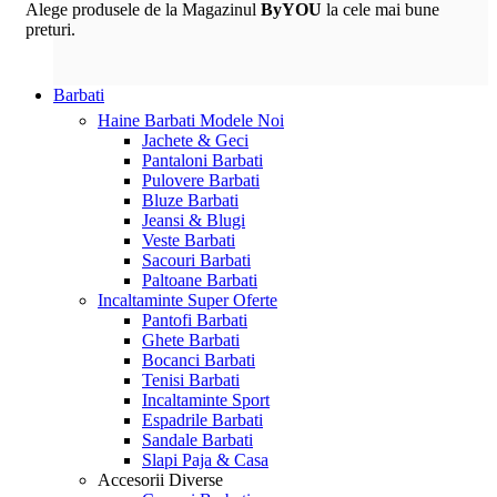
Alege produsele de la Magazinul
ByYOU
la cele mai bune
preturi.
Barbati
Haine Barbati
Modele Noi
Jachete & Geci
Pantaloni Barbati
Pulovere Barbati
Bluze Barbati
Jeansi & Blugi
Veste Barbati
Sacouri Barbati
Paltoane Barbati
Incaltaminte
Super Oferte
Pantofi Barbati
Ghete Barbati
Bocanci Barbati
Tenisi Barbati
Incaltaminte Sport
Espadrile Barbati
Sandale Barbati
Slapi Paja & Casa
Accesorii
Diverse