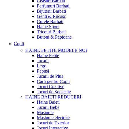
Ceasuri Barbati
Parfumuri Barbati
Bijuterii Barbati
Genti & Rucasc
Curele Barbati
Haine Sport
Tricouri Barbati
Butoni & Papioane
Copii
HAINE FETITE
MODELE NOI
Haine Fetite
Jucarii
Lego
Papusi
Jucarii de Plus
Carti pentru Copii
Jocuri Creative
Jocuri de Societate
HAINE BAIETI
REDUCERI
Haine Baieti
Jucarii Bebe
Masinute
Masinute electrice
Jocuri de Exterior
Jocuri Interactive