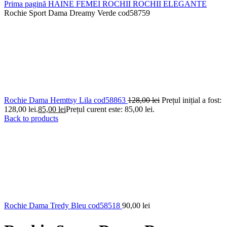
Prima pagină
HAINE FEMEI
ROCHII
ROCHII ELEGANTE
Rochie Sport Dama Dreamy Verde cod58759
Rochie Dama Hemttsy Lila cod58863
128,00
lei
Prețul inițial a fost:
128,00 lei.
85,00
lei
Prețul curent este: 85,00 lei.
Back to products
Rochie Dama Tredy Bleu cod58518
90,00
lei