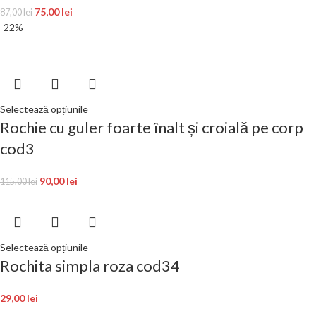
75,00
lei
87,00
lei
-22%
Selectează opțiunile
Rochie cu guler foarte înalt și croială pe corp
cod3
90,00
lei
115,00
lei
Selectează opțiunile
Rochita simpla roza cod34
29,00
lei