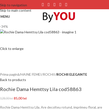
Skip to navigation
Skip to main content
MENU
-34%
Click to enlarge
Prima pagină
HAINE FEMEI
ROCHII
ROCHII ELEGANTE
Back to products
Rochie Dama Hemttsy Lila cod58863
85,00
lei
128,00
lei
Rochie Dama Hemttsy Lila. Are decolteu rotund, imprimeu floral, are