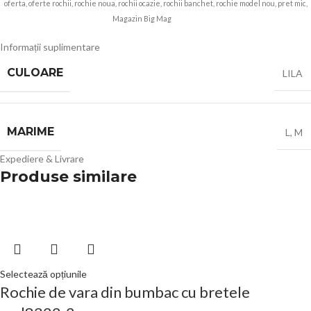
oferta, oferte rochii, rochie noua, rochii ocazie, rochii banchet, rochie model nou, pret mic,
Magazin Big Mag
Angroz
Informații suplimentare
CULOARE
LILA
MARIME
L
,
M
Expediere & Livrare
Produse similare
Selectează opțiunile
Rochie de vara din bumbac cu bretele