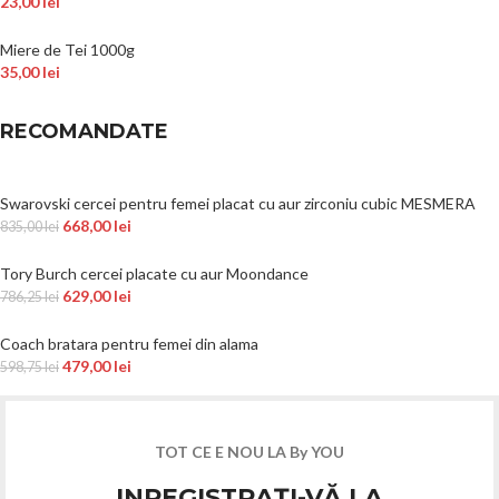
23,00
lei
Miere de Tei 1000g
35,00
lei
RECOMANDATE
Swarovski cercei pentru femei placat cu aur zirconiu cubic MESMERA
668,00
lei
835,00
lei
Tory Burch cercei placate cu aur Moondance
629,00
lei
786,25
lei
Coach bratara pentru femei din alama
479,00
lei
598,75
lei
TOT CE E NOU LA By YOU
INREGISTRAȚI-VĂ LA