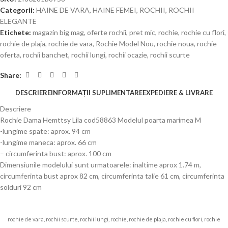
Categorii:
HAINE DE VARA
,
HAINE FEMEI
,
ROCHII
,
ROCHII
ELEGANTE
Etichete:
magazin big mag
,
oferte rochii
,
pret mic
,
rochie
,
rochie cu flori
,
rochie de plaja
,
rochie de vara
,
Rochie Model Nou
,
rochie noua
,
rochie
oferta
,
rochii banchet
,
rochii lungi
,
rochii ocazie
,
rochii scurte
Share:
DESCRIERE
INFORMAȚII SUPLIMENTARE
EXPEDIERE & LIVRARE
Descriere
Rochie Dama Hemttsy Lila cod58863 Modelul poarta marimea M
-lungime spate: aprox. 94 cm
-lungime maneca: aprox. 66 cm
– circumferinta bust: aprox. 100 cm
Dimensiunile modelului sunt urmatoarele: inaltime aprox 1.74 m,
circumferinta bust aprox 82 cm, circumferinta talie 61 cm, circumferinta
solduri 92 cm
rochie de vara, rochii scurte, rochii lungi, rochie, rochie de plaja, rochie cu flori, rochie