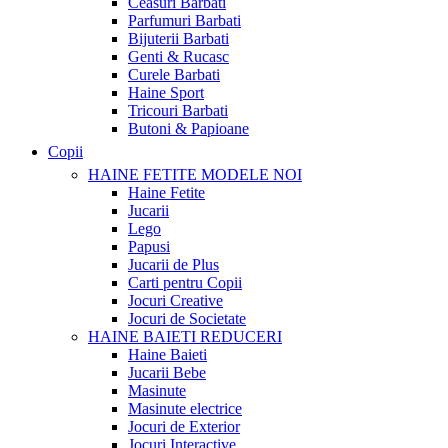
Ceasuri Barbati
Parfumuri Barbati
Bijuterii Barbati
Genti & Rucasc
Curele Barbati
Haine Sport
Tricouri Barbati
Butoni & Papioane
Copii
HAINE FETITE
MODELE NOI
Haine Fetite
Jucarii
Lego
Papusi
Jucarii de Plus
Carti pentru Copii
Jocuri Creative
Jocuri de Societate
HAINE BAIETI
REDUCERI
Haine Baieti
Jucarii Bebe
Masinute
Masinute electrice
Jocuri de Exterior
Jocuri Interactive