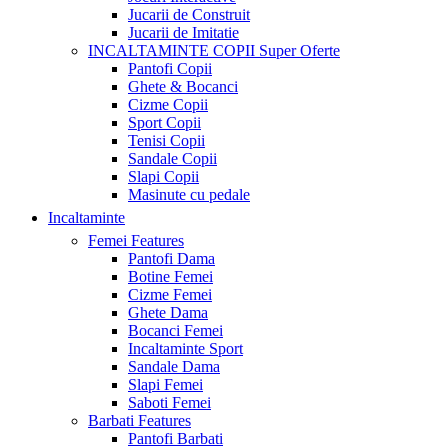
Jucarii de Construit
Jucarii de Imitatie
INCALTAMINTE COPII
Super Oferte
Pantofi Copii
Ghete & Bocanci
Cizme Copii
Sport Copii
Tenisi Copii
Sandale Copii
Slapi Copii
Masinute cu pedale
Incaltaminte
Femei
Features
Pantofi Dama
Botine Femei
Cizme Femei
Ghete Dama
Bocanci Femei
Incaltaminte Sport
Sandale Dama
Slapi Femei
Saboti Femei
Barbati
Features
Pantofi Barbati