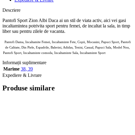
Descriere
Pantofi Sport Zion Albi Daca ai un stil de viata activ, aici vei gasi
incaltamintea potrivita sport pentru femei, de incaltat la sala, in timp
liber sau pentru zilele de vacanta.
Pantofi Dama, Incaltamite Femei, Incaltaminte Fete, Copii, Mocasini, Papuci Sport, Pantofi
de Calitate, Din Piele, Espadrile, Balerini, Adidas, Tenisi, Casual, Papuci Sala, Model Nou,
Pantofi Sport, Incaltaminte comoda, Incaltaminte Sala, Incaltaminte Sport
7804169 de purtat
Informații suplimentare
Marime
38
,
39
Expediere & Livrare
Produse similare