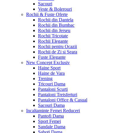
Sacouri
Veste & Bolerouri
Rochii & Fuste
Oferte
Rochii din Dantela
Rochii din Bumbac
Rochii din Jerseu
Rochii Tricotate
Rochii Elegante
Rochii pentru Ocazii
Rochii de Zi si Seara
Fuste Elegante
New Concept
Exclusiv
Haine Sport
Haine de Vara
Trening
Tricouri Dama
Pantaloni Scurti
Pantaloni Treisferturi
Pantaloni Office & Casual
Sacouri Dama
Incaltaminte Femei
Reduceri
Pantofi Dama
Sport Femei
Sandale Dama
Saboti Dama