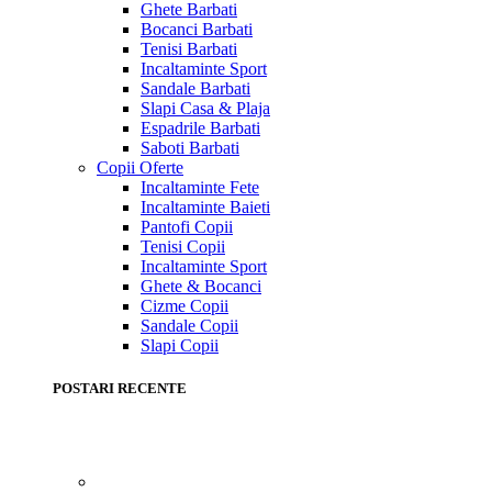
Ghete Barbati
Bocanci Barbati
Tenisi Barbati
Incaltaminte Sport
Sandale Barbati
Slapi Casa & Plaja
Espadrile Barbati
Saboti Barbati
Copii
Oferte
Incaltaminte Fete
Incaltaminte Baieti
Pantofi Copii
Tenisi Copii
Incaltaminte Sport
Ghete & Bocanci
Cizme Copii
Sandale Copii
Slapi Copii
POSTARI RECENTE