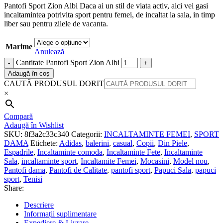
Pantofi Sport Zion Albi Daca ai un stil de viata activ, aici vei gasi
incaltamintea potrivita sport pentru femei, de incaltat la sala, in timp
liber sau pentru zilele de vacanta.
Marime
Anulează
Cantitate Pantofi Sport Zion Albi
Adaugă în coș
CAUTĂ PRODUSUL DORIT
×
Compară
Adaugă în Wishlist
SKU:
8f3a2c33c340
Categorii:
INCALTAMINTE FEMEI
,
SPORT
DAMA
Etichete:
Adidas
,
balerini
,
casual
,
Copii
,
Din Piele
,
Espadrile
,
Incaltaminte comoda
,
Incaltaminte Fete
,
Incaltaminte
Sala
,
incaltaminte sport
,
Incaltamite Femei
,
Mocasini
,
Model nou
,
Pantofi dama
,
Pantofi de Calitate
,
pantofi sport
,
Papuci Sala
,
papuci
sport
,
Tenisi
Share:
Descriere
Informații suplimentare
Expediere & Livrare