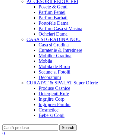
ACCESORII
REDUCERI
Posete & Genti
Parfum Femei
Parfum Barbati
Portofele Dama
Parfum Casa si Masina
Ochelari Dama
CASA SI GRADINA
NOU
Casa si Gradina
Curatenie & Intretinere
Mobilier Gradina
Mobila
Mobila de Birou
Scaune si Fotolii
Decoratiuni
CURATAT & SPALAT
Super Oferte
Produse Casnice
Detergenti Rufe
Ingrijire Corp
Ingrijirea Parului
Cosmetice
Bebe si Copii
Search
0