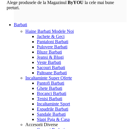
Alege produsele de la Magazinul
ByYOU
la cele mai bune
preturi.
Barbati
Haine Barbati
Modele Noi
Jachete & Geci
Pantaloni Barbati
Pulovere Barbati
Bluze Barbati
Jeansi & Blugi
Veste Barbati
Sacouri Barbati
Paltoane Barbati
Incaltaminte
Super Oferte
Pantofi Barbati
Ghete Barbati
Bocanci Barbati
Tenisi Barbati
Incaltaminte Sport
Espadrile Barbati
Sandale Barbati
Slapi Paja & Casa
Accesorii
Diverse