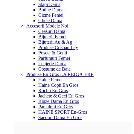
Slapi Dama
Botine Dama
Cizme Femei
Ghete Dama
Accesorii
Modele Noi
Ceasuri Dama
Bijuterii Femei
Bijuterii Au & Ag
Produse Cristian Lay
Posete & Genti
Parfumuri Femei
Lenjerie Dama
Costume de Baie
Produse En-Gros
LA REDUCERE
Haine Femei
Haine Copii En Gros
Rochii En Gros
Jachete & Geci En Gros
Bluze Dama En Gros
Pantaloni En Gros
HAINE SPORT En-Gros
Sacouri Dama En Gros