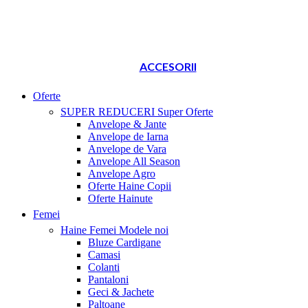
ACCESORII
Oferte
SUPER REDUCERI
Super Oferte
Anvelope & Jante
Anvelope de Iarna
Anvelope de Vara
Anvelope All Season
Anvelope Agro
Oferte Haine Copii
Oferte Hainute
Femei
Haine Femei
Modele noi
Bluze Cardigane
Camasi
Colanti
Pantaloni
Geci & Jachete
Paltoane