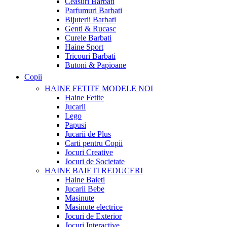
Ceasuri Barbati
Parfumuri Barbati
Bijuterii Barbati
Genti & Rucasc
Curele Barbati
Haine Sport
Tricouri Barbati
Butoni & Papioane
Copii
HAINE FETITE
MODELE NOI
Haine Fetite
Jucarii
Lego
Papusi
Jucarii de Plus
Carti pentru Copii
Jocuri Creative
Jocuri de Societate
HAINE BAIETI
REDUCERI
Haine Baieti
Jucarii Bebe
Masinute
Masinute electrice
Jocuri de Exterior
Jocuri Interactive