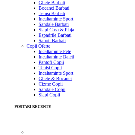
Ghete Barbati
Bocanci Barbati
Tenisi Barbati
Incaltaminte Sport
Sandale Barbati
Slapi Casa & Plaja
Espadrile Barbati
Saboti Barbati
Copii
Oferte
Incaltaminte Fete
Incaltaminte Baieti
Pantofi Copii
Tenisi Copii
Incaltaminte Sport
Ghete & Bocanci
Cizme Copii
Sandale Copii
Slapi Copii
POSTARI RECENTE