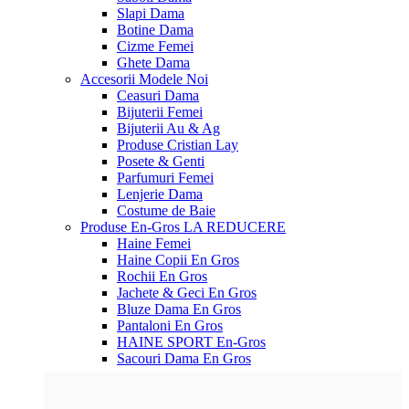
Slapi Dama
Botine Dama
Cizme Femei
Ghete Dama
Accesorii
Modele Noi
Ceasuri Dama
Bijuterii Femei
Bijuterii Au & Ag
Produse Cristian Lay
Posete & Genti
Parfumuri Femei
Lenjerie Dama
Costume de Baie
Produse En-Gros
LA REDUCERE
Haine Femei
Haine Copii En Gros
Rochii En Gros
Jachete & Geci En Gros
Bluze Dama En Gros
Pantaloni En Gros
HAINE SPORT En-Gros
Sacouri Dama En Gros