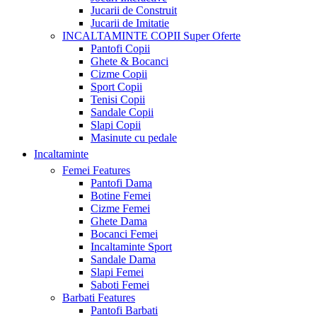
Jucarii de Construit
Jucarii de Imitatie
INCALTAMINTE COPII
Super Oferte
Pantofi Copii
Ghete & Bocanci
Cizme Copii
Sport Copii
Tenisi Copii
Sandale Copii
Slapi Copii
Masinute cu pedale
Incaltaminte
Femei
Features
Pantofi Dama
Botine Femei
Cizme Femei
Ghete Dama
Bocanci Femei
Incaltaminte Sport
Sandale Dama
Slapi Femei
Saboti Femei
Barbati
Features
Pantofi Barbati