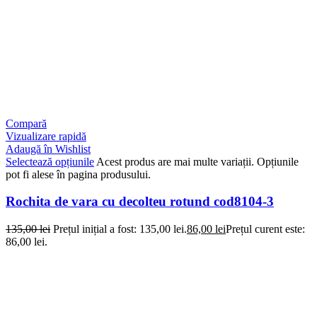
Compară
Vizualizare rapidă
Adaugă în Wishlist
Selectează opțiunile
Acest produs are mai multe variații. Opțiunile
pot fi alese în pagina produsului.
Rochita de vara cu decolteu rotund cod8104-3
135,00
lei
Prețul inițial a fost: 135,00 lei.
86,00
lei
Prețul curent este:
86,00 lei.