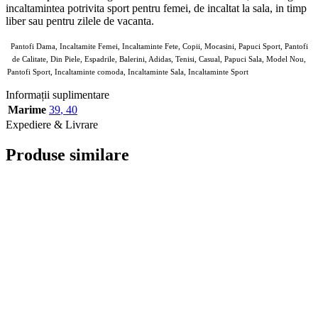
incaltamintea potrivita sport pentru femei, de incaltat la sala, in timp
liber sau pentru zilele de vacanta.
Pantofi Dama, Incaltamite Femei, Incaltaminte Fete, Copii, Mocasini, Papuci Sport, Pantofi
de Calitate, Din Piele, Espadrile, Balerini, Adidas, Tenisi, Casual, Papuci Sala, Model Nou,
Pantofi Sport, Incaltaminte comoda, Incaltaminte Sala, Incaltaminte Sport
7797276 de purtat
Informații suplimentare
Marime
39
,
40
Expediere & Livrare
Produse similare