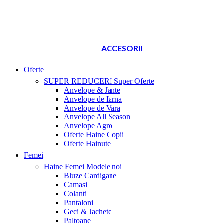
ACCESORII
Oferte
SUPER REDUCERI
Super Oferte
Anvelope & Jante
Anvelope de Iarna
Anvelope de Vara
Anvelope All Season
Anvelope Agro
Oferte Haine Copii
Oferte Hainute
Femei
Haine Femei
Modele noi
Bluze Cardigane
Camasi
Colanti
Pantaloni
Geci & Jachete
Paltoane