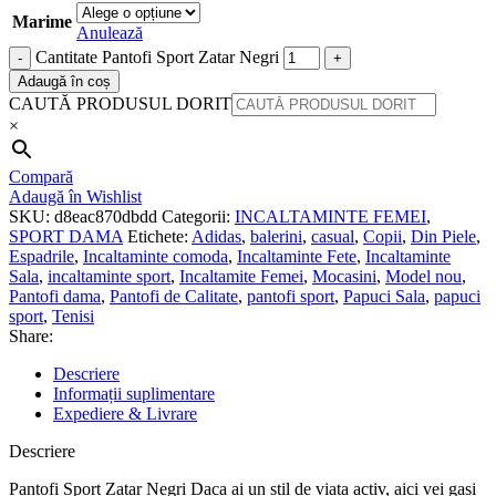
Marime
Anulează
Cantitate Pantofi Sport Zatar Negri
Adaugă în coș
CAUTĂ PRODUSUL DORIT
×
Compară
Adaugă în Wishlist
SKU:
d8eac870dbdd
Categorii:
INCALTAMINTE FEMEI
,
SPORT DAMA
Etichete:
Adidas
,
balerini
,
casual
,
Copii
,
Din Piele
,
Espadrile
,
Incaltaminte comoda
,
Incaltaminte Fete
,
Incaltaminte
Sala
,
incaltaminte sport
,
Incaltamite Femei
,
Mocasini
,
Model nou
,
Pantofi dama
,
Pantofi de Calitate
,
pantofi sport
,
Papuci Sala
,
papuci
sport
,
Tenisi
Share:
Descriere
Informații suplimentare
Expediere & Livrare
Descriere
Pantofi Sport Zatar Negri Daca ai un stil de viata activ, aici vei gasi