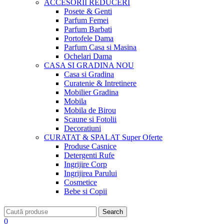
ACCESORII
REDUCERI
Posete & Genti
Parfum Femei
Parfum Barbati
Portofele Dama
Parfum Casa si Masina
Ochelari Dama
CASA SI GRADINA
NOU
Casa si Gradina
Curatenie & Intretinere
Mobilier Gradina
Mobila
Mobila de Birou
Scaune si Fotolii
Decoratiuni
CURATAT & SPALAT
Super Oferte
Produse Casnice
Detergenti Rufe
Ingrijire Corp
Ingrijirea Parului
Cosmetice
Bebe si Copii
Search
0