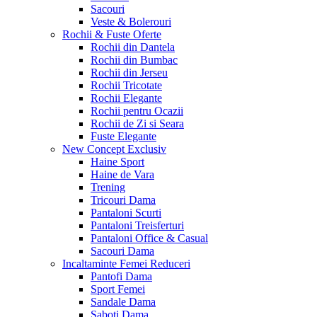
Sacouri
Veste & Bolerouri
Rochii & Fuste
Oferte
Rochii din Dantela
Rochii din Bumbac
Rochii din Jerseu
Rochii Tricotate
Rochii Elegante
Rochii pentru Ocazii
Rochii de Zi si Seara
Fuste Elegante
New Concept
Exclusiv
Haine Sport
Haine de Vara
Trening
Tricouri Dama
Pantaloni Scurti
Pantaloni Treisferturi
Pantaloni Office & Casual
Sacouri Dama
Incaltaminte Femei
Reduceri
Pantofi Dama
Sport Femei
Sandale Dama
Saboti Dama