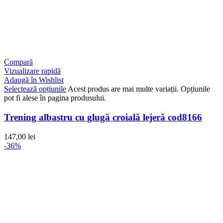
Compară
Vizualizare rapidă
Adaugă în Wishlist
Selectează opțiunile
Acest produs are mai multe variații. Opțiunile
pot fi alese în pagina produsului.
Trening albastru cu glugă croială lejeră cod8166
147,00
lei
-36%