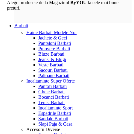
Alege produsele de la Magazinul
ByYOU
la cele mai bune
preturi.
Barbati
Haine Barbati
Modele Noi
Jachete & Geci
Pantaloni Barbati
Pulovere Barbati
Bluze Barbati
Jeansi & Blugi
Veste Barbati
Sacouri Barbati
Paltoane Barbati
Incaltaminte
Super Oferte
Pantofi Barbati
Ghete Barbati
Bocanci Barbati
Tenisi Barbati
Incaltaminte Sport
Espadrile Barbati
Sandale Barbati
Slapi Paja & Casa
Accesorii
Diverse