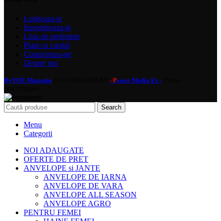
Logheaza-te
Inregistreaza-te
Lista de preferinte
Plata cu cardul
Contacteaza-ne
Despre noi
ByYOU Magazin
2019 CREATED BY
ower Media Fx -
Online
- P
SOLUTIONS.
Search
Menu
Categorii
NOI ADAUGATE
OFERTE DE PRET
ANVELOPE si JANTE
ANVELOPE DE IARNA
ANVELOPE DE VARA
ANVELOPE ALL SEASON
ANVELOPE AGRO
PENTRU FEMEI