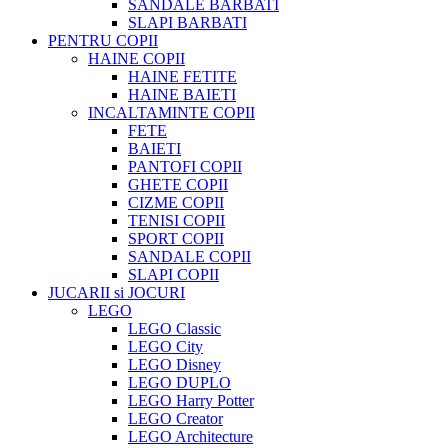
SANDALE BARBATI
SLAPI BARBATI
PENTRU COPII
HAINE COPII
HAINE FETITE
HAINE BAIETI
INCALTAMINTE COPII
FETE
BAIETI
PANTOFI COPII
GHETE COPII
CIZME COPII
TENISI COPII
SPORT COPII
SANDALE COPII
SLAPI COPII
JUCARII si JOCURI
LEGO
LEGO Classic
LEGO City
LEGO Disney
LEGO DUPLO
LEGO Harry Potter
LEGO Creator
LEGO Architecture