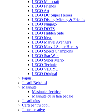
LEGO Minecraft
LEGO Friends
LEGO Art
LEGO DC Super Heroes
LEGO Disney Mickey & Friends
LEGO Ninjago
LEGO DOTS
LEGO Hidden Side
LEGO Ideas
LEGO Marvel Avengers
LEGO Marvel Super Heroes
LEGO Speed Champions
LEGO Star Wars
LEGO Super Mario
LEGO Technic
LEGO VIDIYO
LEGO Original
Papusi
Jucarii Bebelusi
Masinute
Masinute electrice
Masinute cu si fara pedale
Jucarii plus
Carti pentru copii
Jocuri creative