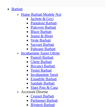
Barbati
Haine Barbati
Modele Noi
Jachete & Geci
Pantaloni Barbati
Pulovere Barbati
Bluze Barbati
Jeansi & Blugi
Veste Barbati
Sacouri Barbati
Paltoane Barbati
Incaltaminte
Super Oferte
Pantofi Barbati
Ghete Barbati
Bocanci Barbati
Tenisi Barbati
Incaltaminte Sport
Espadrile Barbati
Sandale Barbati
Slapi Paja & Casa
Accesorii
Diverse
Ceasuri Barbati
Parfumuri Barbati
Bijuterii Barbati