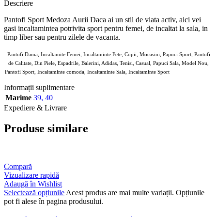
Descriere
Pantofi Sport Medoza Aurii Daca ai un stil de viata activ, aici vei
gasi incaltamintea potrivita sport pentru femei, de incaltat la sala, in
timp liber sau pentru zilele de vacanta.
Pantofi Dama, Incaltamite Femei, Incaltaminte Fete, Copii, Mocasini, Papuci Sport, Pantofi
de Calitate, Din Piele, Espadrile, Balerini, Adidas, Tenisi, Casual, Papuci Sala, Model Nou,
Pantofi Sport, Incaltaminte comoda, Incaltaminte Sala, Incaltaminte Sport
7804742 de purtat
Informații suplimentare
Marime
39
,
40
Expediere & Livrare
Produse similare
Compară
Vizualizare rapidă
Adaugă în Wishlist
Selectează opțiunile
Acest produs are mai multe variații. Opțiunile
pot fi alese în pagina produsului.