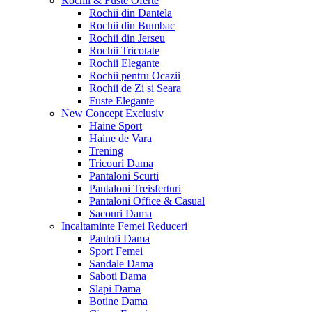
Rochii & Fuste
Oferte
Rochii din Dantela
Rochii din Bumbac
Rochii din Jerseu
Rochii Tricotate
Rochii Elegante
Rochii pentru Ocazii
Rochii de Zi si Seara
Fuste Elegante
New Concept
Exclusiv
Haine Sport
Haine de Vara
Trening
Tricouri Dama
Pantaloni Scurti
Pantaloni Treisferturi
Pantaloni Office & Casual
Sacouri Dama
Incaltaminte Femei
Reduceri
Pantofi Dama
Sport Femei
Sandale Dama
Saboti Dama
Slapi Dama
Botine Dama