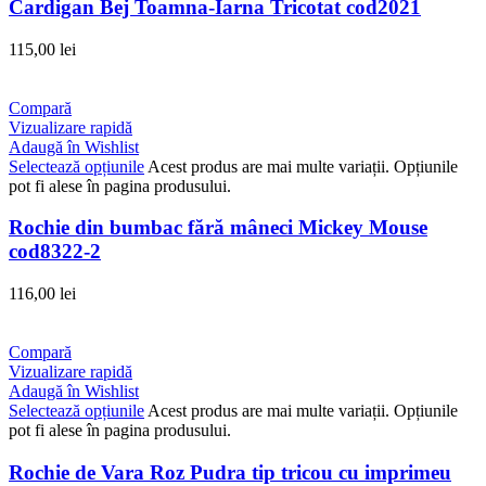
Cardigan Bej Toamna-Iarna Tricotat cod2021
115,00
lei
Compară
Vizualizare rapidă
Adaugă în Wishlist
Selectează opțiunile
Acest produs are mai multe variații. Opțiunile
pot fi alese în pagina produsului.
Rochie din bumbac fără mâneci Mickey Mouse
cod8322-2
116,00
lei
Compară
Vizualizare rapidă
Adaugă în Wishlist
Selectează opțiunile
Acest produs are mai multe variații. Opțiunile
pot fi alese în pagina produsului.
Rochie de Vara Roz Pudra tip tricou cu imprimeu