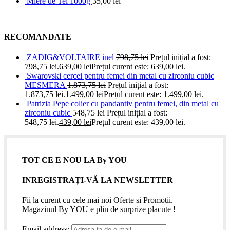
Miere de Tei 1000g
35,00
lei
RECOMANDATE
ZADIG&VOLTAIRE inel
798,75
lei
Prețul inițial a fost:
798,75 lei.
639,00
lei
Prețul curent este: 639,00 lei.
Swarovski cercei pentru femei din metal cu zirconiu cubic
MESMERA
1.873,75
lei
Prețul inițial a fost:
1.873,75 lei.
1.499,00
lei
Prețul curent este: 1.499,00 lei.
Patrizia Pepe colier cu pandantiv pentru femei, din metal cu
zirconiu cubic
548,75
lei
Prețul inițial a fost:
548,75 lei.
439,00
lei
Prețul curent este: 439,00 lei.
TOT CE E NOU LA By YOU
INREGISTRAȚI-VĂ LA NEWSLETTER
Fii la curent cu cele mai noi Oferte si Promotii.
Magazinul By YOU e plin de surprize placute !
Email address: