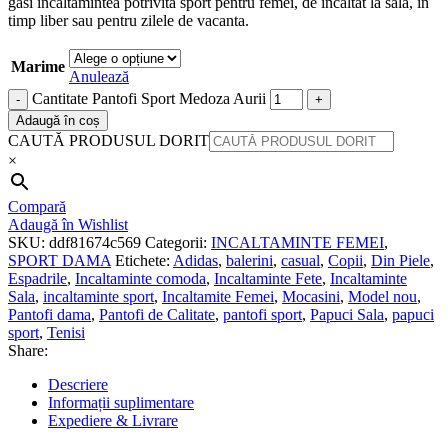
gasi incaltamintea potrivita sport pentru femei, de incaltat la sala, in
timp liber sau pentru zilele de vacanta.
Marime
Anulează
Cantitate Pantofi Sport Medoza Aurii
Adaugă în coș
CAUTĂ PRODUSUL DORIT
×
Compară
Adaugă în Wishlist
SKU:
ddf81674c569
Categorii:
INCALTAMINTE FEMEI
,
SPORT DAMA
Etichete:
Adidas
,
balerini
,
casual
,
Copii
,
Din Piele
,
Espadrile
,
Incaltaminte comoda
,
Incaltaminte Fete
,
Incaltaminte
Sala
,
incaltaminte sport
,
Incaltamite Femei
,
Mocasini
,
Model nou
,
Pantofi dama
,
Pantofi de Calitate
,
pantofi sport
,
Papuci Sala
,
papuci
sport
,
Tenisi
Share:
Descriere
Informații suplimentare
Expediere & Livrare