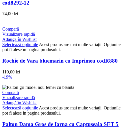
cod8292-12
74,00
lei
Compară
Vizualizare rapidă
Adaugă în Wishlist
Selectează opțiunile
Acest produs are mai multe variații. Opțiunile
pot fi alese în pagina produsului.
Rochie de Vara bluemarin cu Imprimeu codR880
110,00
lei
-19%
Compară
Vizualizare rapidă
Adaugă în Wishlist
Selectează opțiunile
Acest produs are mai multe variații. Opțiunile
pot fi alese în pagina produsului.
Palton Dama Gros de Iarna cu Captuseala SET 5