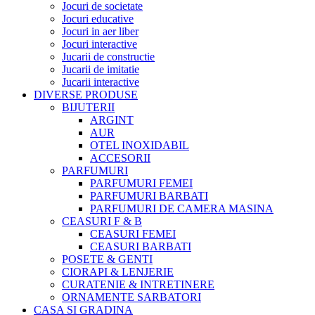
Jocuri de societate
Jocuri educative
Jocuri in aer liber
Jocuri interactive
Jucarii de constructie
Jucarii de imitatie
Jucarii interactive
DIVERSE PRODUSE
BIJUTERII
ARGINT
AUR
OTEL INOXIDABIL
ACCESORII
PARFUMURI
PARFUMURI FEMEI
PARFUMURI BARBATI
PARFUMURI DE CAMERA MASINA
CEASURI F & B
CEASURI FEMEI
CEASURI BARBATI
POSETE & GENTI
CIORAPI & LENJERIE
CURATENIE & INTRETINERE
ORNAMENTE SARBATORI
CASA SI GRADINA