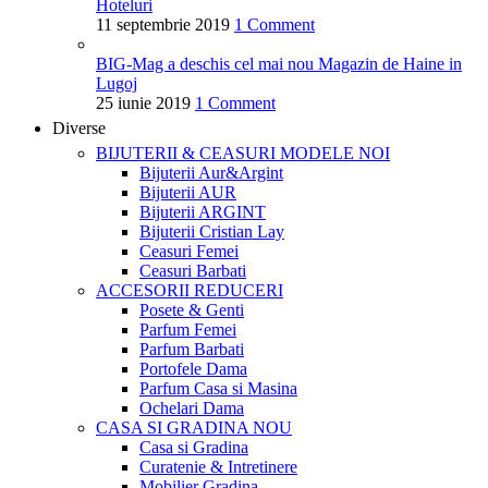
Hoteluri
11 septembrie 2019
1 Comment
BIG-Mag a deschis cel mai nou Magazin de Haine in
Lugoj
25 iunie 2019
1 Comment
Diverse
BIJUTERII & CEASURI
MODELE NOI
Bijuterii Aur&Argint
Bijuterii AUR
Bijuterii ARGINT
Bijuterii Cristian Lay
Ceasuri Femei
Ceasuri Barbati
ACCESORII
REDUCERI
Posete & Genti
Parfum Femei
Parfum Barbati
Portofele Dama
Parfum Casa si Masina
Ochelari Dama
CASA SI GRADINA
NOU
Casa si Gradina
Curatenie & Intretinere
Mobilier Gradina