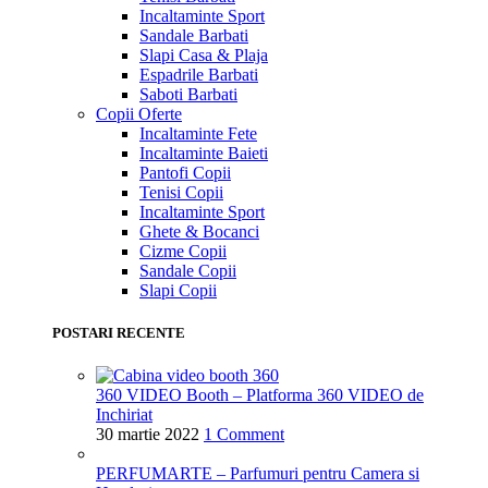
Incaltaminte Sport
Sandale Barbati
Slapi Casa & Plaja
Espadrile Barbati
Saboti Barbati
Copii
Oferte
Incaltaminte Fete
Incaltaminte Baieti
Pantofi Copii
Tenisi Copii
Incaltaminte Sport
Ghete & Bocanci
Cizme Copii
Sandale Copii
Slapi Copii
POSTARI RECENTE
360 VIDEO Booth – Platforma 360 VIDEO de
Inchiriat
30 martie 2022
1 Comment
PERFUMARTE – Parfumuri pentru Camera si