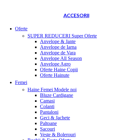
ACCESORII
Oferte
SUPER REDUCERI
Super Oferte
Anvelope & Jante
Anvelope de Iarna
Anvelope de Vara
Anvelope All Season
Anvelope Agro
Oferte Haine Copii
Oferte Hainute
Femei
Haine Femei
Modele noi
Bluze Cardigane
Camasi
Colanti
Pantaloni
Geci & Jachete
Paltoane
Sacouri
Veste & Bolerouri