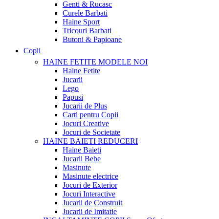
Genti & Rucasc
Curele Barbati
Haine Sport
Tricouri Barbati
Butoni & Papioane
Copii
HAINE FETITE
MODELE NOI
Haine Fetite
Jucarii
Lego
Papusi
Jucarii de Plus
Carti pentru Copii
Jocuri Creative
Jocuri de Societate
HAINE BAIETI
REDUCERI
Haine Baieti
Jucarii Bebe
Masinute
Masinute electrice
Jocuri de Exterior
Jocuri Interactive
Jucarii de Construit
Jucarii de Imitatie