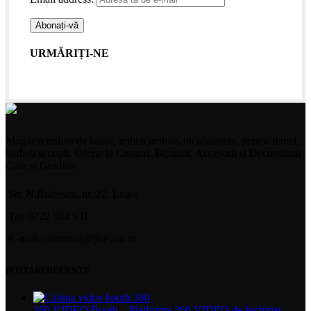
URMĂRIȚI-NE
Magazin online de haine, imbracaminte, incaltaminte, pentru femei,
barbati si copii. Oferte la Ceasuri, Bijuterii, Accesorii si Decoratiuni
Casa si Gradina
Str. N.Balcescu, nr. 22, Lugoj
Tel: 0722 584 931
E-mail: comenzi(@)byyou.ro
POSTARI RECENTE
360 VIDEO Booth – Platforma 360 VIDEO de Inchiriat