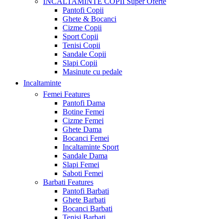
INCALTAMINTE COPII
Super Oferte
Pantofi Copii
Ghete & Bocanci
Cizme Copii
Sport Copii
Tenisi Copii
Sandale Copii
Slapi Copii
Masinute cu pedale
Incaltaminte
Femei
Features
Pantofi Dama
Botine Femei
Cizme Femei
Ghete Dama
Bocanci Femei
Incaltaminte Sport
Sandale Dama
Slapi Femei
Saboti Femei
Barbati
Features
Pantofi Barbati
Ghete Barbati
Bocanci Barbati
Tenisi Barbati