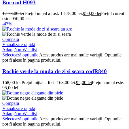
Buc cod H093
1.178,00
lei
Prețul inițial a fost: 1.178,00 lei.
950,00
lei
Prețul curent
este: 950,00 lei.
-43%
Compară
Vizualizare rapidă
Adaugă în Wishlist
Selectează opțiunile
Acest produs are mai multe variații. Opțiunile
pot fi alese în pagina produsului.
Rochie verde la moda de zi si seara codR840
168,00
lei
Prețul inițial a fost: 168,00 lei.
95,00
lei
Prețul curent este:
95,00 lei.
Compară
Vizualizare rapidă
Adaugă în Wishlist
Selectează opțiunile
Acest produs are mai multe variații. Opțiunile
pot fi alese în pagina produsului.