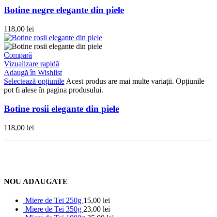
Botine negre elegante din piele
118,00
lei
Compară
Vizualizare rapidă
Adaugă în Wishlist
Selectează opțiunile
Acest produs are mai multe variații. Opțiunile
pot fi alese în pagina produsului.
Botine rosii elegante din piele
118,00
lei
NOU ADAUGATE
Miere de Tei 250g
15,00
lei
Miere de Tei 350g
23,00
lei