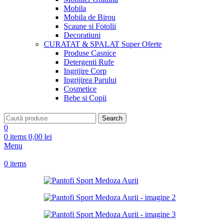
Mobila
Mobila de Birou
Scaune si Fotolii
Decoratiuni
CURATAT & SPALAT
Super Oferte
Produse Casnice
Detergenti Rufe
Ingrijire Corp
Ingrijirea Parului
Cosmetice
Bebe si Copii
Search
0
0
items
0,00
lei
Menu
0
items