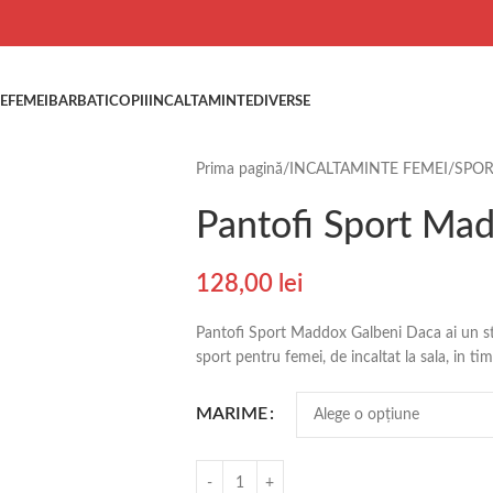
E
FEMEI
BARBATI
COPII
INCALTAMINTE
DIVERSE
Prima pagină
INCALTAMINTE FEMEI
SPO
Pantofi Sport Ma
128,00
lei
Pantofi Sport Maddox Galbeni Daca ai un stil 
sport pentru femei, de incaltat la sala, in ti
MARIME