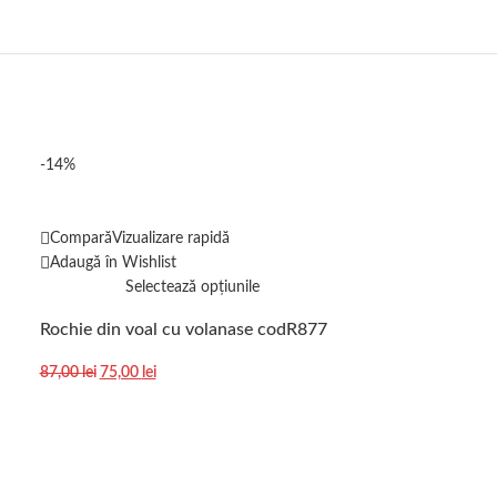
-14%
-29%
Compară
Vizualizare rapidă
Compară
Vizuali
Adaugă în Wishlist
Adaugă în Wishl
Selectează opțiunile
Sele
Rochie din voal cu volanase codR877
Pantaloni femei
cod2563
87,00
lei
75,00
lei
96,00
lei
68,00
lei