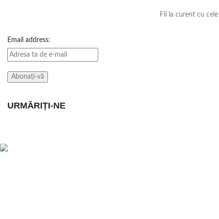
Fii la curent cu cel
Email address:
URMĂRIȚI-NE
POSTARI RECEN
Magazin online de haine, imbracaminte,
incaltaminte, pentru femei, barbati si copii.
Oferte la Ceasuri, Bijuterii, Accesorii si
Decoratiuni Casa si Gradina