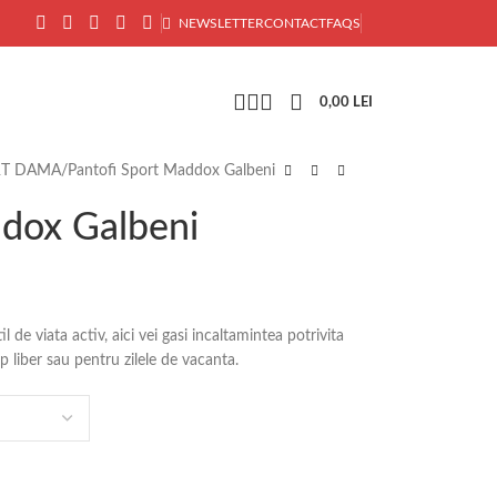
NEWSLETTER
CONTACT
FAQS
0,00
LEI
RT DAMA
Pantofi Sport Maddox Galbeni
ddox Galbeni
de viata activ, aici vei gasi incaltamintea potrivita
mp liber sau pentru zilele de vacanta.