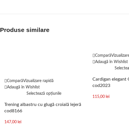
Produse similare
Compară
Vizualizar
Adaugă în Wishlist
Selectea
Cardigan elegant 
Compară
Vizualizare rapidă
cod2023
Adaugă în Wishlist
Selectează opțiunile
115,00
lei
Trening albastru cu glugă croială lejeră
cod8166
147,00
lei