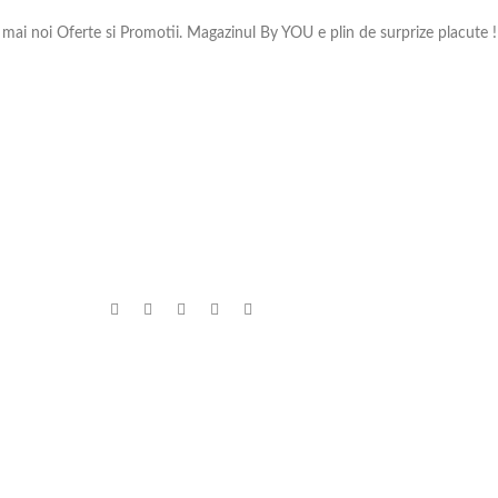
e mai noi Oferte si Promotii. Magazinul By YOU e plin de surprize placute !
TE
INFORMATII
MENIU
360 VIDEO Booth –
Cum comand
Toate pro
Platforma 360
Cum se livreaza
Produse e
VIDEO de Inchiriat
Termeni si conditii
Oferte si 
30 martie 2022
1
Metode de plata
Accesorii 
Comment
Returnari
Casa & Gr