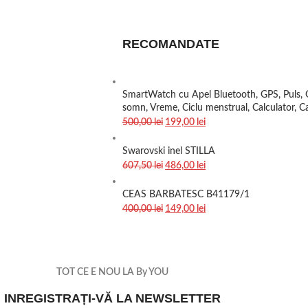
RECOMANDATE
SmartWatch cu Apel Bluetooth, GPS, Puls, Ox
somn, Vreme, Ciclu menstrual, Calculator, 
500,00
lei
199,00
lei
Swarovski inel STILLA
607,50
lei
486,00
lei
CEAS BARBATESC B41179/1
400,00
lei
149,00
lei
TOT CE E NOU LA By YOU
INREGISTRAȚI-VĂ LA NEWSLETTER