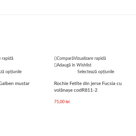
e rapidă
Compară
Vizualizare rapidă
Adaugă în Wishlist
ză opțiunile
Selectează opțiunile
Galben mustar
Rochie Fetite din jerse Fucsia cu
volănașe codR811-2
75,00
lei