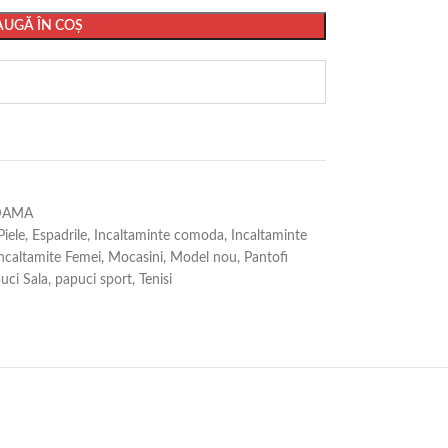
UGĂ ÎN COȘ
DAMA
Piele
,
Espadrile
,
Incaltaminte comoda
,
Incaltaminte
ncaltamite Femei
,
Mocasini
,
Model nou
,
Pantofi
uci Sala
,
papuci sport
,
Tenisi