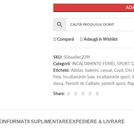
ADA
Compară
Adaugă în Wishlist
SKU:
506aa8ec209f
Categorii:
INCALTAMINTE FEMEI
,
SPORT 
Etichete:
Adidas
,
balerini
,
casual
,
Copii
,
Din 
Fete
,
Incaltaminte Sala
,
incaltaminte sport
,
I
dama
,
Pantofi de Calitate
,
pantofi sport
,
Pap
Share:
E
INFORMAȚII SUPLIMENTARE
EXPEDIERE & LIVRARE