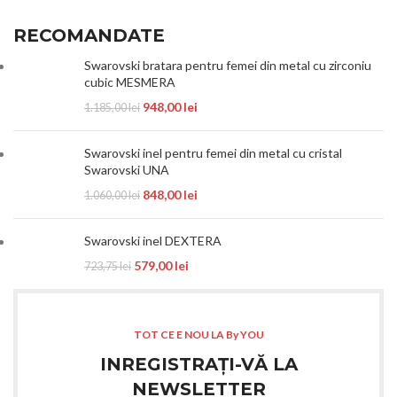
RECOMANDATE
Swarovski bratara pentru femei din metal cu zirconiu
cubic MESMERA
948,00
lei
1.185,00
lei
Swarovski inel pentru femei din metal cu cristal
Swarovski UNA
848,00
lei
1.060,00
lei
Swarovski inel DEXTERA
579,00
lei
723,75
lei
TOT CE E NOU LA By YOU
INREGISTRAȚI-VĂ LA
NEWSLETTER