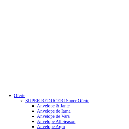
Oferte
SUPER REDUCERI
Super Oferte
Anvelope & Jante
Anvelope de Iarna
Anvelope de Vara
Anvelope All Season
Anvelope Agro