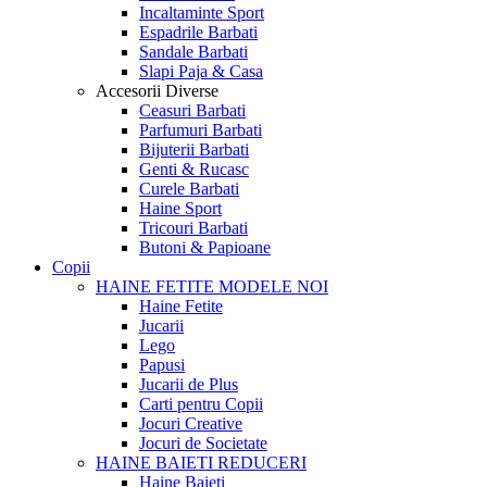
Incaltaminte Sport
Espadrile Barbati
Sandale Barbati
Slapi Paja & Casa
Accesorii
Diverse
Ceasuri Barbati
Parfumuri Barbati
Bijuterii Barbati
Genti & Rucasc
Curele Barbati
Haine Sport
Tricouri Barbati
Butoni & Papioane
Copii
HAINE FETITE
MODELE NOI
Haine Fetite
Jucarii
Lego
Papusi
Jucarii de Plus
Carti pentru Copii
Jocuri Creative
Jocuri de Societate
HAINE BAIETI
REDUCERI
Haine Baieti