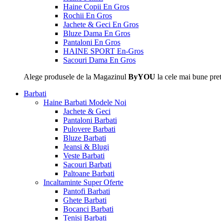
Haine Copii En Gros
Rochii En Gros
Jachete & Geci En Gros
Bluze Dama En Gros
Pantaloni En Gros
HAINE SPORT En-Gros
Sacouri Dama En Gros
Alege produsele de la Magazinul
ByYOU
la cele mai bune pret
Barbati
Haine Barbati
Modele Noi
Jachete & Geci
Pantaloni Barbati
Pulovere Barbati
Bluze Barbati
Jeansi & Blugi
Veste Barbati
Sacouri Barbati
Paltoane Barbati
Incaltaminte
Super Oferte
Pantofi Barbati
Ghete Barbati
Bocanci Barbati
Tenisi Barbati