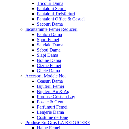
Tricouri Dama
Pantaloni Scurti
Pantaloni Treisferturi
Pantaloni Office & Casual
Sacouri Dama
Incaltaminte Femei
Reduceri
Pantofi Dama
Sport Femei
Sandale Dama
Saboti Dama
Slapi Dama
Botine Dama
Cizme Femei
Ghete Dama
Accesorii
Modele Noi
Ceasuri Dama
Bijuterii Femei
Bijuterii Au & Ag
Produse Cristian Lay
Posete & Genti
Parfumuri Femei
Lenjerie Dama
Costume de Baie
Produse En-Gros
LA REDUCERE
Haine Femei