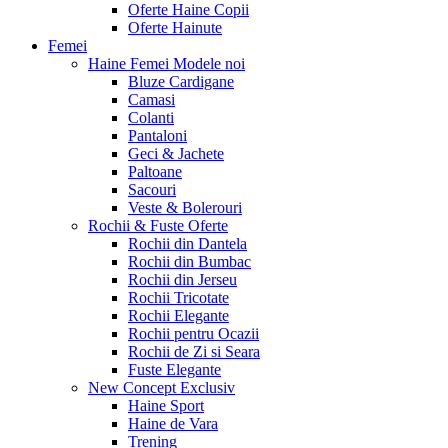
Oferte Haine Copii
Oferte Hainute
Femei
Haine Femei
Modele noi
Bluze Cardigane
Camasi
Colanti
Pantaloni
Geci & Jachete
Paltoane
Sacouri
Veste & Bolerouri
Rochii & Fuste
Oferte
Rochii din Dantela
Rochii din Bumbac
Rochii din Jerseu
Rochii Tricotate
Rochii Elegante
Rochii pentru Ocazii
Rochii de Zi si Seara
Fuste Elegante
New Concept
Exclusiv
Haine Sport
Haine de Vara
Trening