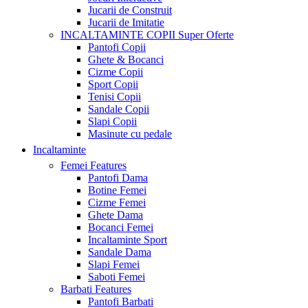
Jucarii de Construit
Jucarii de Imitatie
INCALTAMINTE COPII
Super Oferte
Pantofi Copii
Ghete & Bocanci
Cizme Copii
Sport Copii
Tenisi Copii
Sandale Copii
Slapi Copii
Masinute cu pedale
Incaltaminte
Femei
Features
Pantofi Dama
Botine Femei
Cizme Femei
Ghete Dama
Bocanci Femei
Incaltaminte Sport
Sandale Dama
Slapi Femei
Saboti Femei
Barbati
Features
Pantofi Barbati