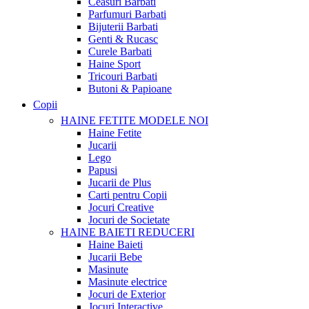
Ceasuri Barbati
Parfumuri Barbati
Bijuterii Barbati
Genti & Rucasc
Curele Barbati
Haine Sport
Tricouri Barbati
Butoni & Papioane
Copii
HAINE FETITE
MODELE NOI
Haine Fetite
Jucarii
Lego
Papusi
Jucarii de Plus
Carti pentru Copii
Jocuri Creative
Jocuri de Societate
HAINE BAIETI
REDUCERI
Haine Baieti
Jucarii Bebe
Masinute
Masinute electrice
Jocuri de Exterior
Jocuri Interactive