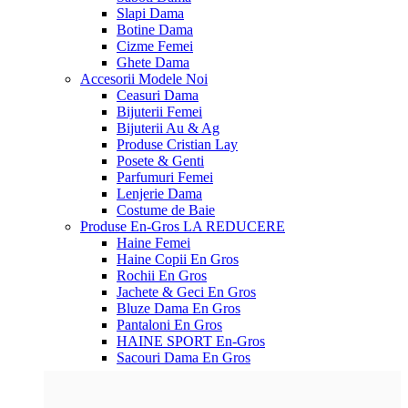
Slapi Dama
Botine Dama
Cizme Femei
Ghete Dama
Accesorii
Modele Noi
Ceasuri Dama
Bijuterii Femei
Bijuterii Au & Ag
Produse Cristian Lay
Posete & Genti
Parfumuri Femei
Lenjerie Dama
Costume de Baie
Produse En-Gros
LA REDUCERE
Haine Femei
Haine Copii En Gros
Rochii En Gros
Jachete & Geci En Gros
Bluze Dama En Gros
Pantaloni En Gros
HAINE SPORT En-Gros
Sacouri Dama En Gros