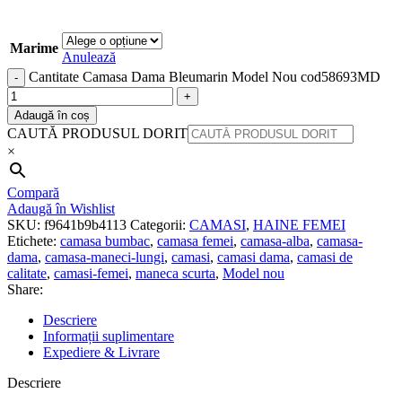
Marime
Anulează
Cantitate Camasa Dama Bleumarin Model Nou cod58693MD
Adaugă în coș
CAUTĂ PRODUSUL DORIT
×
Compară
Adaugă în Wishlist
SKU:
f9641b9b4113
Categorii:
CAMASI
,
HAINE FEMEI
Etichete:
camasa bumbac
,
camasa femei
,
camasa-alba
,
camasa-
dama
,
camasa-maneci-lungi
,
camasi
,
camasi dama
,
camasi de
calitate
,
camasi-femei
,
maneca scurta
,
Model nou
Share:
Descriere
Informații suplimentare
Expediere & Livrare
Descriere