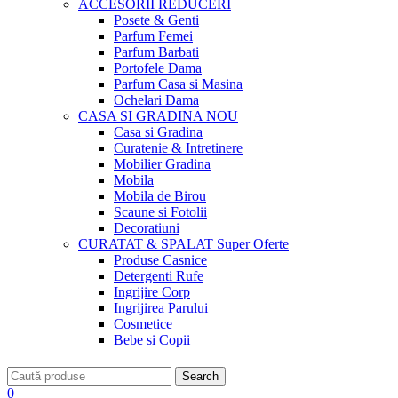
ACCESORII
REDUCERI
Posete & Genti
Parfum Femei
Parfum Barbati
Portofele Dama
Parfum Casa si Masina
Ochelari Dama
CASA SI GRADINA
NOU
Casa si Gradina
Curatenie & Intretinere
Mobilier Gradina
Mobila
Mobila de Birou
Scaune si Fotolii
Decoratiuni
CURATAT & SPALAT
Super Oferte
Produse Casnice
Detergenti Rufe
Ingrijire Corp
Ingrijirea Parului
Cosmetice
Bebe si Copii
Search
0