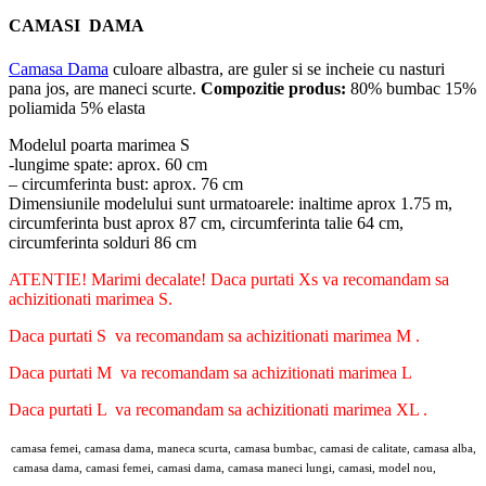
CAMASI DAMA
Camasa Dama
culoare albastra, are guler si se incheie cu nasturi
pana jos, are maneci scurte.
Compozitie produs:
80% bumbac 15%
poliamida 5% elasta
Modelul poarta marimea S
-lungime spate: aprox. 60 cm
– circumferinta bust: aprox. 76 cm
Dimensiunile modelului sunt urmatoarele: inaltime aprox 1.75 m,
circumferinta bust aprox 87 cm, circumferinta talie 64 cm,
circumferinta solduri 86 cm
ATENTIE! Marimi decalate! Daca purtati Xs va recomandam sa
achizitionati marimea S.
Daca purtati S va recomandam sa achizitionati marimea M .
Daca purtati M va recomandam sa achizitionati marimea L
Daca purtati L va recomandam sa achizitionati marimea XL .
camasa femei, camasa dama, maneca scurta, camasa bumbac, camasi de calitate, camasa alba,
camasa dama, camasi femei, camasi dama, camasa maneci lungi, camasi, model nou,
angroz