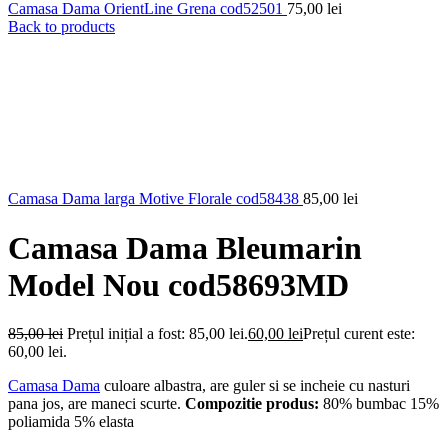
Camasa Dama OrientLine Grena cod52501
75,00
lei
Back to products
Camasa Dama larga Motive Florale cod58438
85,00
lei
Camasa Dama Bleumarin
Model Nou cod58693MD
85,00
lei
Prețul inițial a fost: 85,00 lei.
60,00
lei
Prețul curent este:
60,00 lei.
Camasa Dama
culoare albastra, are guler si se incheie cu nasturi
pana jos, are maneci scurte.
Compozitie produs:
80% bumbac 15%
poliamida 5% elasta