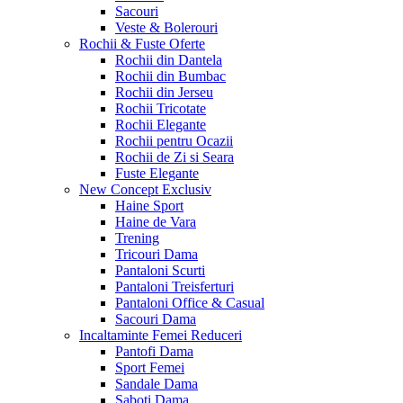
Sacouri
Veste & Bolerouri
Rochii & Fuste
Oferte
Rochii din Dantela
Rochii din Bumbac
Rochii din Jerseu
Rochii Tricotate
Rochii Elegante
Rochii pentru Ocazii
Rochii de Zi si Seara
Fuste Elegante
New Concept
Exclusiv
Haine Sport
Haine de Vara
Trening
Tricouri Dama
Pantaloni Scurti
Pantaloni Treisferturi
Pantaloni Office & Casual
Sacouri Dama
Incaltaminte Femei
Reduceri
Pantofi Dama
Sport Femei
Sandale Dama
Saboti Dama