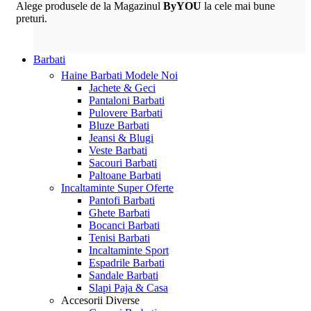
Alege produsele de la Magazinul
ByYOU
la cele mai bune
preturi.
Barbati
Haine Barbati
Modele Noi
Jachete & Geci
Pantaloni Barbati
Pulovere Barbati
Bluze Barbati
Jeansi & Blugi
Veste Barbati
Sacouri Barbati
Paltoane Barbati
Incaltaminte
Super Oferte
Pantofi Barbati
Ghete Barbati
Bocanci Barbati
Tenisi Barbati
Incaltaminte Sport
Espadrile Barbati
Sandale Barbati
Slapi Paja & Casa
Accesorii
Diverse