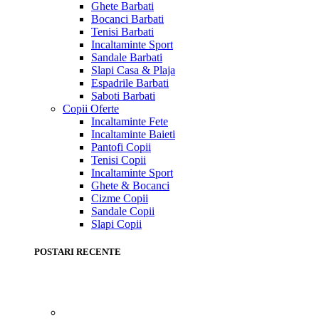
Ghete Barbati
Bocanci Barbati
Tenisi Barbati
Incaltaminte Sport
Sandale Barbati
Slapi Casa & Plaja
Espadrile Barbati
Saboti Barbati
Copii
Oferte
Incaltaminte Fete
Incaltaminte Baieti
Pantofi Copii
Tenisi Copii
Incaltaminte Sport
Ghete & Bocanci
Cizme Copii
Sandale Copii
Slapi Copii
POSTARI RECENTE