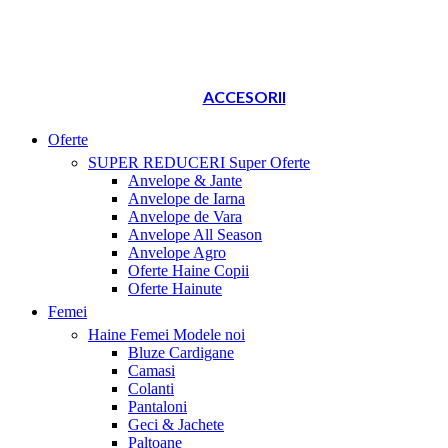
ACCESORII
Oferte
SUPER REDUCERI
Super Oferte
Anvelope & Jante
Anvelope de Iarna
Anvelope de Vara
Anvelope All Season
Anvelope Agro
Oferte Haine Copii
Oferte Hainute
Femei
Haine Femei
Modele noi
Bluze Cardigane
Camasi
Colanti
Pantaloni
Geci & Jachete
Paltoane