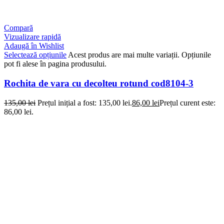
Compară
Vizualizare rapidă
Adaugă în Wishlist
Selectează opțiunile
Acest produs are mai multe variații. Opțiunile
pot fi alese în pagina produsului.
Rochita de vara cu decolteu rotund cod8104-3
135,00
lei
Prețul inițial a fost: 135,00 lei.
86,00
lei
Prețul curent este:
86,00 lei.