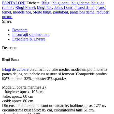
PANTALONI
Etichete:
Blugi
,
blugi copii
,
blugi dama
,
blugi de
calitate
,
Blugi Femei
,
blugi fete
,
Jeans Dama
,
jeansi dama
,
jeansi
femei
,
modele noi
,
oferte blugi
,
pantaloni
,
pantaloni dama
,
reduceri
preturi
Share:
Descriere
Informații suplimentare
Expediere & Livrare
Descriere
Blugi Dama
Blugi de culoare
bleumarin cu talie medie, model simplu intorsi la
partea de jos, se incheie cu nasture si fermoar. Compozitie produs:
65% bumbac 32% poliester 3% spandex
Modelul poarta marimea 27
– lungime: aprox. 103 cm
-talie: aprox. 60 cm
-sold: aprox. 80 cm
Dimensiunile modelului sunt urmatoarele: inaltime aprox 1.77 m,
circumferinta bust aprox 85 cm, circumferinta talie 61 cm,