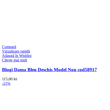
Compară
Vizualizare rapidă
Adaugă în Wishlist
Citește mai mult
Blugi Dama Bleu Deschis Model Nou cod58917
115,00
lei
-21%