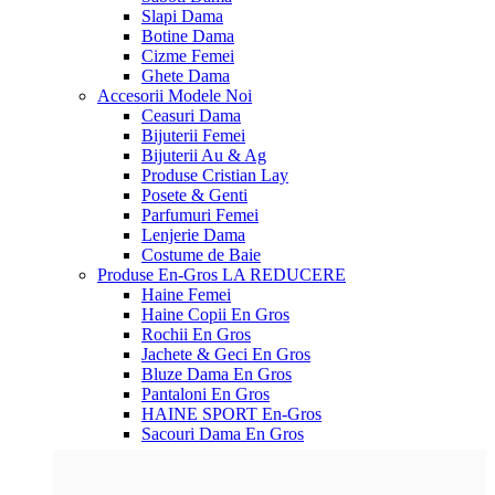
Slapi Dama
Botine Dama
Cizme Femei
Ghete Dama
Accesorii
Modele Noi
Ceasuri Dama
Bijuterii Femei
Bijuterii Au & Ag
Produse Cristian Lay
Posete & Genti
Parfumuri Femei
Lenjerie Dama
Costume de Baie
Produse En-Gros
LA REDUCERE
Haine Femei
Haine Copii En Gros
Rochii En Gros
Jachete & Geci En Gros
Bluze Dama En Gros
Pantaloni En Gros
HAINE SPORT En-Gros
Sacouri Dama En Gros