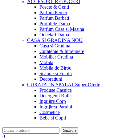
ACCESORII
REDUCERI
Posete & Genti
Parfum Femei
Parfum Barbati
Portofele Dama
Parfum Casa si Masina
Ochelari Dama
CASA SI GRADINA
NOU
Casa si Gradina
Curatenie & Intretinere
Mobilier Gradina
Mobila
Mobila de Birou
Scaune si Fotolii
Decoratiuni
CURATAT & SPALAT
Super Oferte
Produse Casnice
Detergenti Rufe
Ingrijire Corp
Ingrijirea Parului
Cosmetice
Bebe si Copii
Search
0