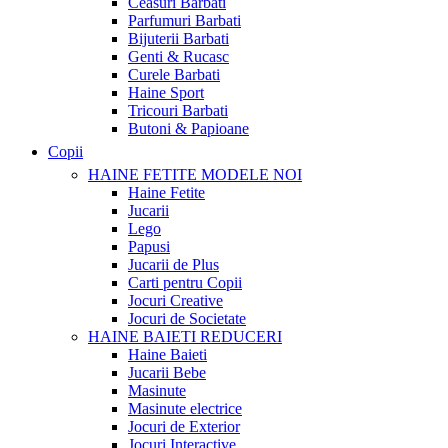
Ceasuri Barbati
Parfumuri Barbati
Bijuterii Barbati
Genti & Rucasc
Curele Barbati
Haine Sport
Tricouri Barbati
Butoni & Papioane
Copii
HAINE FETITE
MODELE NOI
Haine Fetite
Jucarii
Lego
Papusi
Jucarii de Plus
Carti pentru Copii
Jocuri Creative
Jocuri de Societate
HAINE BAIETI
REDUCERI
Haine Baieti
Jucarii Bebe
Masinute
Masinute electrice
Jocuri de Exterior
Jocuri Interactive