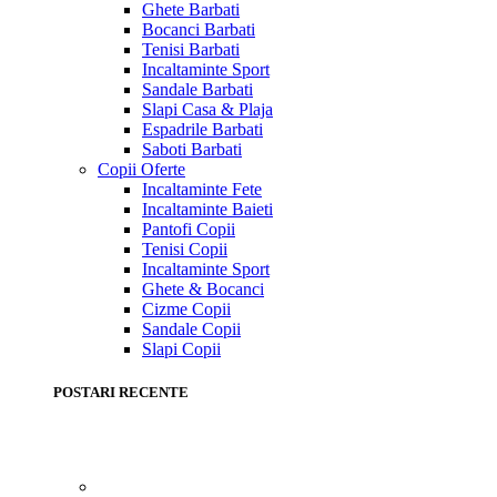
Ghete Barbati
Bocanci Barbati
Tenisi Barbati
Incaltaminte Sport
Sandale Barbati
Slapi Casa & Plaja
Espadrile Barbati
Saboti Barbati
Copii
Oferte
Incaltaminte Fete
Incaltaminte Baieti
Pantofi Copii
Tenisi Copii
Incaltaminte Sport
Ghete & Bocanci
Cizme Copii
Sandale Copii
Slapi Copii
POSTARI RECENTE