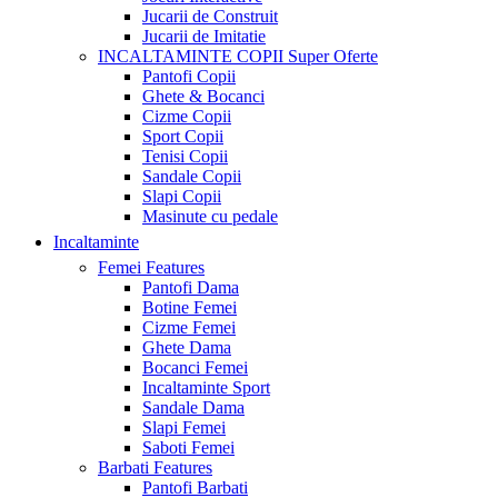
Jucarii de Construit
Jucarii de Imitatie
INCALTAMINTE COPII
Super Oferte
Pantofi Copii
Ghete & Bocanci
Cizme Copii
Sport Copii
Tenisi Copii
Sandale Copii
Slapi Copii
Masinute cu pedale
Incaltaminte
Femei
Features
Pantofi Dama
Botine Femei
Cizme Femei
Ghete Dama
Bocanci Femei
Incaltaminte Sport
Sandale Dama
Slapi Femei
Saboti Femei
Barbati
Features
Pantofi Barbati