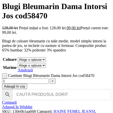
Blugi Bleumarin Dama Intorsi
Jos cod58470
128,00
lei
Prețul inițial a fost: 128,00 lei.
99,00
lei
Prețul curent este:
99,00 lei.
Blugi de culoare bleumarin cu talie medie, model simplu intorsi la
partea de jos, se incheie cu nasture si fermoar. Compozitie produs:
65% bumbac 32% poliester 3% spandex
Culoare
Marime
Anulează
Cantitate Blugi Bleumarin Dama Intorsi Jos cod58470
Adaugă în coș
Compară
Adaugă în Wishlist
SKU:
130e0b1aa668
Categorii:
HAINE FEMEI
,
JEANSI
,