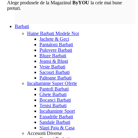
Alege produsele de la Magazinul
ByYOU
la cele mai bune
preturi.
Barbati
Haine Barbati
Modele Noi
Jachete & Geci
Pantaloni Barbati
Pulovere Barbati
Bluze Barbati
Jeansi & Blugi
Veste Barbati
Sacouri Barbati
Paltoane Barbati
Incaltaminte
Super Oferte
Pantofi Barbati
Ghete Barbati
Bocanci Barbati
Tenisi Barbati
Incaltaminte Sport
Espadrile Barbati
Sandale Barbati
Slapi Paja & Casa
Accesorii
Diverse