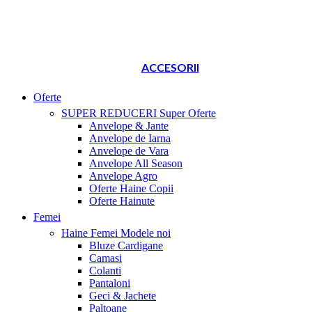
ACCESORII
Oferte
SUPER REDUCERI
Super Oferte
Anvelope & Jante
Anvelope de Iarna
Anvelope de Vara
Anvelope All Season
Anvelope Agro
Oferte Haine Copii
Oferte Hainute
Femei
Haine Femei
Modele noi
Bluze Cardigane
Camasi
Colanti
Pantaloni
Geci & Jachete
Paltoane