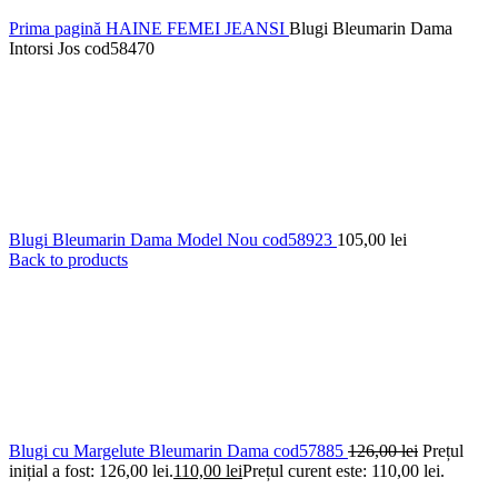
Prima pagină
HAINE FEMEI
JEANSI
Blugi Bleumarin Dama
Intorsi Jos cod58470
Blugi Bleumarin Dama Model Nou cod58923
105,00
lei
Back to products
Blugi cu Margelute Bleumarin Dama cod57885
126,00
lei
Prețul
inițial a fost: 126,00 lei.
110,00
lei
Prețul curent este: 110,00 lei.