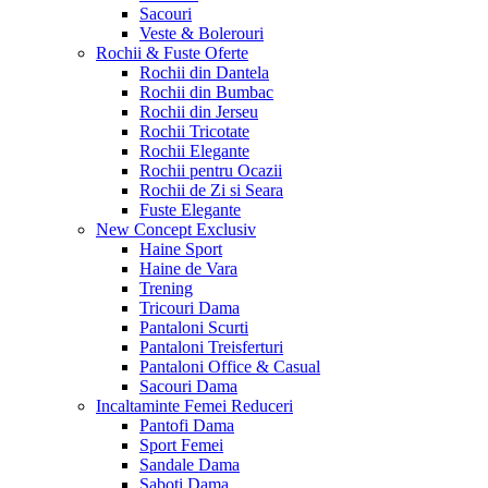
Sacouri
Veste & Bolerouri
Rochii & Fuste
Oferte
Rochii din Dantela
Rochii din Bumbac
Rochii din Jerseu
Rochii Tricotate
Rochii Elegante
Rochii pentru Ocazii
Rochii de Zi si Seara
Fuste Elegante
New Concept
Exclusiv
Haine Sport
Haine de Vara
Trening
Tricouri Dama
Pantaloni Scurti
Pantaloni Treisferturi
Pantaloni Office & Casual
Sacouri Dama
Incaltaminte Femei
Reduceri
Pantofi Dama
Sport Femei
Sandale Dama
Saboti Dama