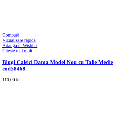
Compară
Vizualizare rapidă
Adaugă în Wishlist
Citește mai mult
Blugi Calsici Dama Model Nou cu Talie Medie
cod58468
110,00
lei