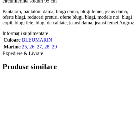
circumferinta solduri 95 cm
Pantaloni, pantaloni dama, blugi dama, blugi femei, jeans dama,
oferte blugi, reduceri preturi, oferte blugi, blugi, modele noi, blugi
copii, blugi fete, blugi de calitate, jeansi dama, jeansi femei Angroz
Informații suplimentare
Culoare
BLEUMARIN
Marime
25
,
26
,
27
,
28
,
29
Expediere & Livrare
Produse similare