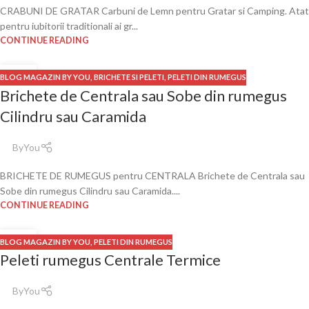
CRABUNI DE GRATAR Carbuni de Lemn pentru Gratar si Camping. Atat
pentru iubitorii traditionali ai gr...
CONTINUE READING
24
BLOG MAGAZIN BY YOU
,
BRICHETE SI PELETI
,
PELETI DIN RUMEGUS
NOV.
Brichete de Centrala sau Sobe din rumegus
Cilindru sau Caramida
ByYou
BRICHETE DE RUMEGUS pentru CENTRALA Brichete de Centrala sau
Sobe din rumegus Cilindru sau Caramida....
CONTINUE READING
24
BLOG MAGAZIN BY YOU
,
PELETI DIN RUMEGUS
NOV.
Peleti rumegus Centrale Termice
ByYou