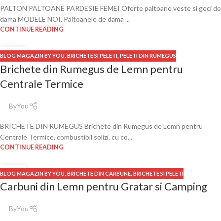
PALTON PALTOANE PARDESIE FEMEI Oferte paltoane veste si geci de
dama MODELE NOI. Paltoanele de dama ...
CONTINUE READING
06
BLOG MAGAZIN BY YOU
,
BRICHETE SI PELETI
,
PELETI DIN RUMEGUS
DEC.
Brichete din Rumegus de Lemn pentru
Centrale Termice
ByYou
BRICHETE DIN RUMEGUS Brichete din Rumegus de Lemn pentru
Centrale Termice, combustibil solizi, cu co...
CONTINUE READING
26
BLOG MAGAZIN BY YOU
,
BRICHETE DIN CARBUNE
,
BRICHETE SI PELETI
NOV.
Carbuni din Lemn pentru Gratar si Camping
ByYou