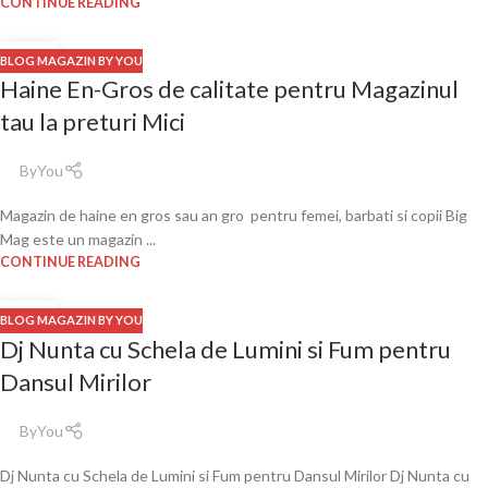
CONTINUE READING
10
BLOG MAGAZIN BY YOU
DEC.
Haine En-Gros de calitate pentru Magazinul
tau la preturi Mici
ByYou
Magazin de haine en gros sau an gro pentru femei, barbati si copii Big
Mag este un magazin ...
CONTINUE READING
14
BLOG MAGAZIN BY YOU
OCT.
Dj Nunta cu Schela de Lumini si Fum pentru
Dansul Mirilor
ByYou
Dj Nunta cu Schela de Lumini si Fum pentru Dansul Mirilor Dj Nunta cu