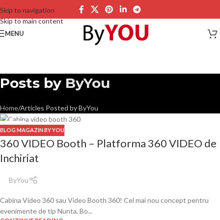
Skip to navigation
Skip to main content
MENU
Posts by
ByYou
Home
Articles Posted by ByYou
30
BLOG MAGAZIN BY YOU
MART.
360 VIDEO Booth – Platforma 360 VIDEO de
Inchiriat
ByYou
Cabina Video 360 sau Video Booth 360! Cel mai nou concept pentru
evenimente de tip Nunta, Bo...