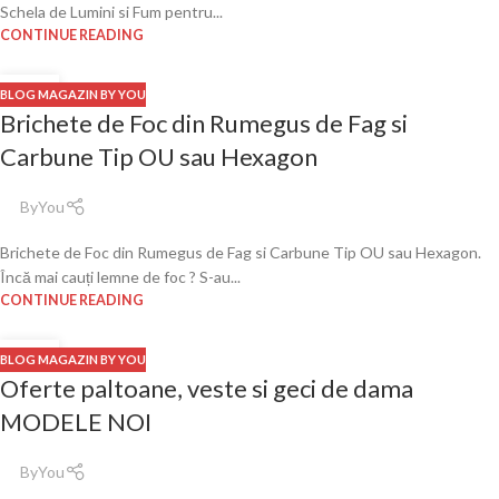
Schela de Lumini si Fum pentru...
CONTINUE READING
08
BLOG MAGAZIN BY YOU
OCT.
Brichete de Foc din Rumegus de Fag si
Carbune Tip OU sau Hexagon
ByYou
Brichete de Foc din Rumegus de Fag si Carbune Tip OU sau Hexagon.
Încă mai cauți lemne de foc ? S-au...
CONTINUE READING
06
BLOG MAGAZIN BY YOU
DEC.
Oferte paltoane, veste si geci de dama
MODELE NOI
ByYou