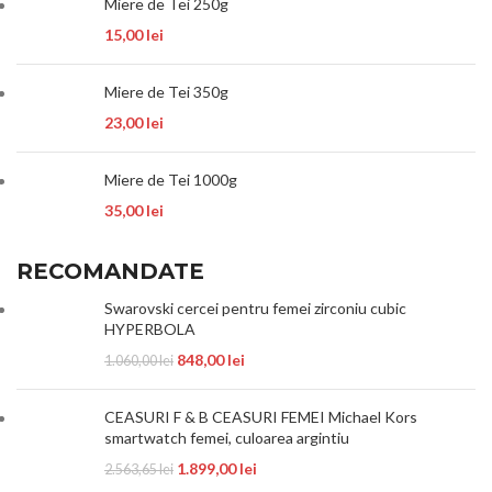
Miere de Tei 250g
15,00
lei
Miere de Tei 350g
23,00
lei
Miere de Tei 1000g
35,00
lei
RECOMANDATE
Swarovski cercei pentru femei zirconiu cubic
HYPERBOLA
848,00
lei
1.060,00
lei
CEASURI F & B CEASURI FEMEI Michael Kors
smartwatch femei, culoarea argintiu
1.899,00
lei
2.563,65
lei