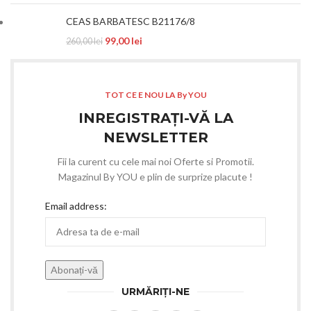
CEAS BARBATESC B21176/8
99,00
lei
260,00
lei
TOT CE E NOU LA By YOU
INREGISTRAȚI-VĂ LA
NEWSLETTER
Fii la curent cu cele mai noi Oferte si Promotii.
Magazinul By YOU e plin de surprize placute !
Email address:
URMĂRIȚI-NE